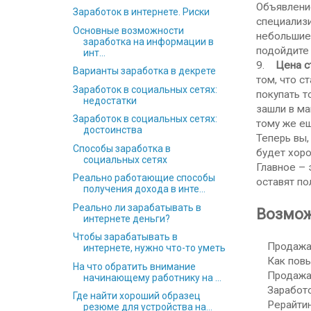
Объявление
Заработок в интернете. Риски
специализи
Основные возможности
небольшие 
заработка на информации в
подойдите 
инт...
9.
Цена ст
Варианты заработка в декрете
том, что с
Заработок в социальных сетях:
покупать т
недостатки
зашли в ма
Заработок в социальных сетях:
тому же ещ
достоинства
Теперь вы,
Способы заработка в
будет хоро
социальных сетях
Главное – 
Реально работающие способы
оставят по
получения дохода в инте...
Реально ли зарабатывать в
Возмож
интернете деньги?
Чтобы зарабатывать в
Продажа с
интернете, нужно что-то уметь
Как повыс
На что обратить внимание
Продажа г
начинающему работнику на ...
Заработок
Где найти хороший образец
Рерайтинг 
резюме для устройства на...