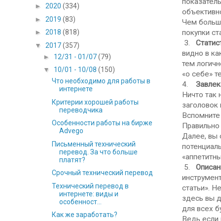
показатель
►
2020
(334)
объективно
►
2019
(83)
Чем больше
покупки ст
►
2018
(818)
3.
Статис
▼
2017
(357)
видно в ка
►
12/31 - 01/07
(79)
тем логичн
▼
10/01 - 10/08
(150)
«о себе» т
Что необходимо для работы в
4.
Завлек
интернете
Ничто так 
Критерии хорошей работы
заголовок 
переводчика
Вспомните 
Особенности работы на бирже
Правильно 
Advego
Далее, вы 
Письменный технический
потенциаль
перевод. За что больше
«аппетитны
платят?
5.
Описани
Срочный технический перевод
инструмент
Технический перевод в
статьи». Н
интернете: виды и
здесь вы д
особенност...
для всех б
Как же заработать?
Ведь если 