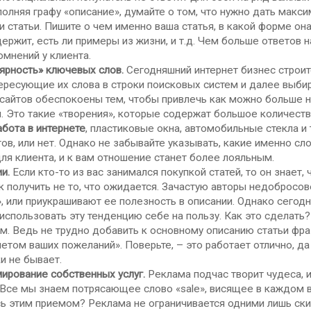
полняя графу «описание», думайте о том, что нужно дать мак
 статьи. Пишите о чем именно ваша статья, в какой форме она 
ержит, есть ли примеры из жизни, и т.д. Чем больше ответов
омнений у клиента.
рность» ключевых слов.
Сегодняшний интернет бизнес строит
ересующие их слова в строки поисковых систем и далее выби
сайтов обеспокоены тем, чтобы привлечь как можно больше 
. Это такие «творения», которые содержат большое количеств
абота в интернете
, пластиковые окна, автомобильные стекла и 
тов, или нет. Однако не забывайте указывать, какие именно сл
ля клиента, и к вам отношение станет более лояльным.
и.
Если кто-то из вас занимался покупкой статей, то он знает, 
к получить не то, что ожидается. Зачастую авторы недобросов
, или приукрашивают ее полезность в описании. Однако сегодня
использовать эту тенденцию себе на пользу. Как это сделать?
м. Ведь не трудно добавить к основному описанию статьи фра
четом ваших пожеланий». Поверьте, – это работает отлично, да
и не бывает.
рование собственных услуг.
Реклама подчас творит чудеса, 
 Все мы знаем потрясающее слово «sale», висящее в каждом 
сь этим приемом? Реклама не ограничивается одними лишь с