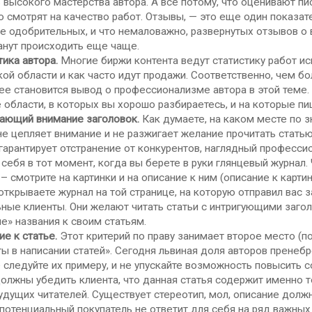
 высокого мастерства автора. А все потому, что оценивают п
 смотрят на качество работ. Отзывы, — это еще один показат
 одобрительных, и что немаловажно, развернутых отзывов о в
анут происходить еще чаще.
тика автора.
Многие биржи контента ведут статистику работ ис
кой области и как часто идут продажи. Соответственно, чем бо
ее становится вывод о профессионализме автора в этой теме.
е области, в которых вы хорошо разбираетесь, и на которые п
ающий внимание заголовок.
Как думаете, на каком месте по з
не цепляет внимание и не разжигает желание прочитать статью
гарантирует отстранение от конкурентов, наглядный профессио
себя в тот момент, когда вы берете в руки глянцевый журнал
– смотрите на картинки и на описание к ним (описание к картинк
открываете журнал на той странице, на которую отправил вас 
ные клиенты. Они желают читать статьи с интригующими заго
е» названия к своим статьям.
е к статье.
Этот критерий по праву занимает второе место (п
ы в написании статей». Сегодня львиная доля авторов пренеб
е следуйте их примеру, и не упускайте возможность повысить 
олжны убедить клиента, что данная статья содержит именно то
удущих читателей. Существует стереотип, мол, описание долж
потенциальный покупатель не ответит для себя на ряд важных в