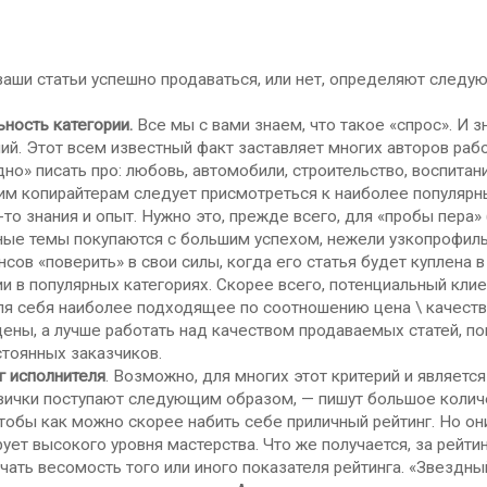
ваши статьи успешно продаваться, или нет, определяют следу
ьность категории.
Все мы с вами знаем, что такое «спрос». И 
й. Этот всем известный факт заставляет многих авторов рабо
но» писать про: любовь, автомобили, строительство, воспитани
 копирайтерам следует присмотреться к наиболее популярным
-то знания и опыт. Нужно это, прежде всего, для «пробы пера»
ные темы покупаются с большим успехом, нежели узкопрофиль
сов «поверить» в свои силы, когда его статья будет куплена в
и в популярных категориях. Скорее всего, потенциальный кли
я себя наиболее подходящее по соотношению цена \ качество
ены, а лучше работать над качеством продаваемых статей, по
тоянных заказчиков.
г исполнителя
. Возможно, для многих этот критерий и являетс
вички поступают следующим образом, — пишут большое количе
чтобы как можно скорее набить себе приличный рейтинг. Но о
рует высокого уровня мастерства. Что же получается, за рейти
чать весомость того или иного показателя рейтинга. «Звездный