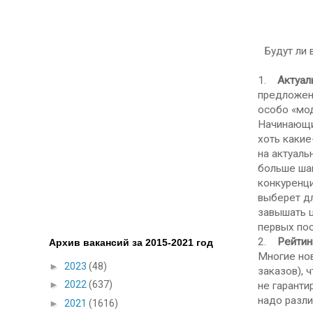
Будут ли 
1.
Актуал
предложени
особо «мод
Начинающим
хоть какие
на актуаль
больше шан
конкуренци
выберет дл
завышать ц
первых пос
2.
Рейтин
Архив вакансий за 2015-2021 год
Многие но
►
2023
(48)
заказов), 
►
2022
(637)
не гаранти
надо разли
►
2021
(1616)