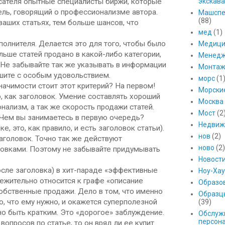
исателя опытные специалисты биржи, которые
экскава
ель, говорящий о профессионализме автора.
Машспе
(88)
аших статьях, тем больше шансов, что
мед
(1)
полнителя. Делается это для того, чтобы было
Медици
льше статей продано в какой-либо категории,
Менед
 Не забывайте так же указывать в информации
Монтаж
ишите с особым удовольствием.
морс
(1
начимости стоит этот критерий? На первом!
Морски
, как заголовок. Умение составлять хороший
Москва
нализм, а так же скорость продажи статей.
Мост
(2
. Чем вы занимаетесь в первую очередь?
Недвиж
е, это, как правило, и есть заголовок статьи).
нов
(2)
заголовок. Точно так же действуют
ново
(2)
ловками. Поэтому не забывайте придумывать
Новост
осле заголовка) в хит-параде «эффективные
Ноу-Хау
режительно относится к графе «описание
Образо
собственные продажи. Дело в том, что именно
Образц
, что ему нужно, и окажется суперполезной
(39)
но быть кратким. Это «дорогое» заблуждение.
Обслуж
персон
опросов по статье, то он вряд ли ее купит.