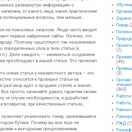
симально развернутую информацию о
Обучен
написана, от какого лица, какие практические
Органи
 на потенциальные вопросы, тем меньше
Охрана
Повар
(
ся на поисковых запросах. Люди часто вводят
Полезн
рают первые найденные сайты. Логично, что
Природ
народу. Поэтому существуют, так называемые
Проект
о определенных слов в теле статьи (к
(1)
т.п.). Дело каждого, — заниматься созданием
Произв
ова преобладают в вашей статье. Это прояснит
(49)
Промыш
что новая статья у неизвестного автора – это
(3)
естно относятся к проверке статьи на
Прочие
специа
 разговор идет о продаже статей, и значит,
(363)
 Все просто, начинайте давать гарантии своим
Работа
зу «в случае необходимости, я доработаю
Работа
 и возвратов, при качественных статьях,
Разное
и позволяет реализовать товар, залежавшийся
Разнор
втором бутике. Почему вы все еще не
РЖД
(1
кидками и выгодными предложениями.
Роснеф