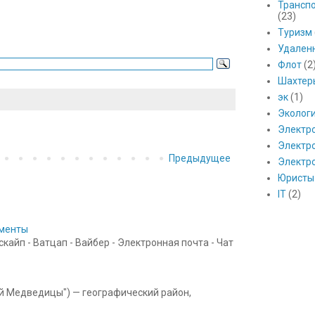
Транспо
(23)
Туризм
Удален
Флот
(2
Шахтер
эк
(1)
Эколог
Электр
Электро
Предыдущее
Электр
Юристы
IT
(2)
ументы
айп - Ватцап - Вайбер - Электронная почта - Чат
ой Медведицы") — географический район,