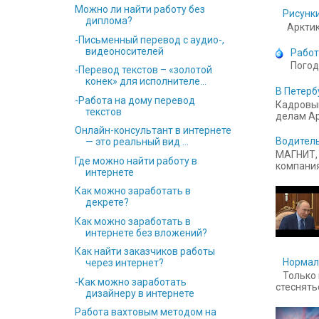
Можно ли найти работу без
Рисунки
диплома?
Арктика
-Письменный перевод с аудио-,
видеоносителей
Работ
Погод
-Перевод текстов – «золотой
конек» для исполнителе...
В Петерб
-Работа на дому перевод
Кадровый
текстов
делам Ар
Онлайн-консультант в интернете
Водитель
— это реальный вид ...
МАГНИТ, 
Где можно найти работу в
компания
интернете
Как можно заработать в
декрете?
Как можно заработать в
интернете без вложений?
Как найти заказчиков работы
Нормал
через интернет?
Только 
-Как можно заработать
стесняться
дизайнеру в интернете
Работа вахтовым методом на