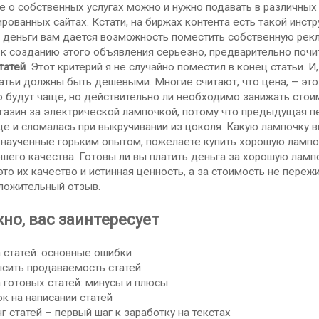
 о собственных услугах можно и нужно подавать в различных 
рованных сайтах. Кстати, на биржах контента есть такой инст
деньги вам дается возможность поместить собственную рекл
к созданию этого объявления серьезно, предварительно почит
атей
. Этот критерий я не случайно поместил в конец статьи. И
татьи должны быть дешевыми. Многие считают, что цена, – эт
о будут чаще, но действительно ли необходимо занижать стои
газин за электрической лампочкой, потому что предыдущая п
е и сломалась при выкручивании из цоколя. Какую лампочку в
 наученные горьким опытом, пожелаете купить хорошую лампоч
шего качества. Готовы ли вы платить деньга за хорошую лампоч
это их качество и истинная ценность, а за стоимость не пережи
ложительный отзыв.
но, вас заинтересует
татей: основные ошибки
ить продаваемость статей
отовых статей: минусы и плюсы
 на написании статей
статей – первый шаг к заработку на текстах