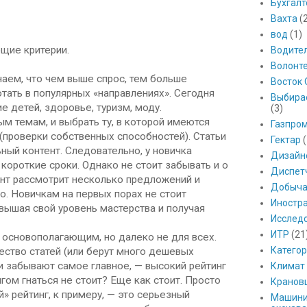
Бухгалт
Вахта
(
вод
(1)
ющие критерии.
Водите
Волонт
знаем, что чем выше спрос, тем больше
Восток 
тать в популярных «направлениях». Сегодня
Выбира
е детей, здоровье, туризм, моду.
(3)
 темам, и выбрать ту, в которой имеются
Газпро
 (проверки собственных способностей). Статьи
Гектар
(
ный контент. Следовательно, у новичка
Дизайн
 короткие сроки. Однако не стоит забывать и о
Диспет
ент рассмотрит несколько предложений и
Добыч
. Новичкам на первых порах не стоит
Иностр
вышая свой уровень мастерства и получая
Исслед
ИТР
(21
я основополагающим, но далеко не для всех.
Катего
ство статей (или берут много дешевых
ни забывают самое главное, — высокий рейтинг
Климат
нгом гнаться не стоит? Еще как стоит. Просто
Кранов
» рейтинг, к примеру, — это серьезный
Машини