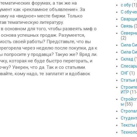
тематических форумах, а так же на
с обу
(1
румент как «рекламное объявление». За
С обуч
аму на «видное» месте биржи. Только
Сварщи
ав тематическую литературу.
Связь
(
, в основном для того, чтобы развеять миф о
Северны
о основа успешных продаж. Разумеется,
(2)
мость своей работы? Представьте, что вы
Сила С
ерегорела через неделю после покупки, да к
Сила Си
ы попросите у продавца? Такую же? Вряд ли.
Склад
(
ку, которая не буде быстро перегорать, и
Слесар
ку? Уверен, что да. Так и со статьями.
СНГ
(1)
вайте, кому надо, те заплатят и вдобавок
Статьи
Строит
ИТР
(11
Стройс
ы
(55)
Стропа
Студен
Тексты
Технол