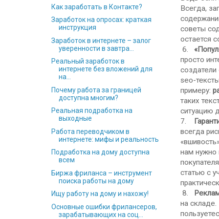
Как заработать в Контакте?
Всегда, за
содержании
Заработок на опросах: краткая
инструкция
советы сод
остается с
Заработок в интернете – залог
уверенности в завтра...
6.
«Популя
просто инт
Реальный заработок в
интернете без вложений для
создатели 
на...
seo-тексты
примеру:
р
Почему работа за границей
доступна многим?
таких текс
ситуацию д
Реальная подработка на
выходные
7.
Гаранти
всегда рис
Работа переводчиком в
интернете: мифы и реальность
«вшивость»
нам нужно 
Подработка на дому доступна
всем
покупателя
статью с у
Биржа фриланса – инструмент
поиска работы на дому
практическ
8.
Реклами
Ищу работу на дому и нахожу!
на складе.
Основные ошибки фрилансеров,
пользуете
зарабатывающих на соц...