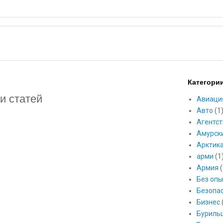
Категори
и статей
Авиаци
Авто
(1
Агентст
Амурск
Арктик
арми
(1
Армия
(
Без опы
Безопа
Бизнес
Буриль