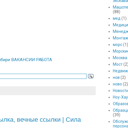
экскава
Машспе
(88)
мед
(1)
Медици
Менед
Монтаж
морс
(1
Морски
Москва
 Сибири ВАКАНСИИ РАБОТА
Мост
(2
Недвиж
нов
(2)
ново
(2)
Новост
Ноу-Хау
Образо
Образц
(39)
сылка, вечные ссылки | Сила
Обслуж
персон