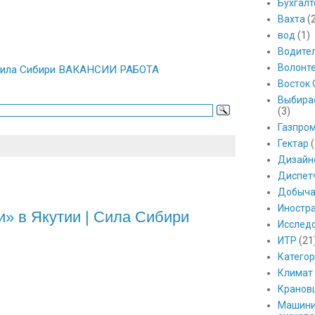
Бухгалт
Вахта
(
вод
(1)
Водите
Волонт
| Сила Сибири ВАКАНСИИ РАБОТА
Восток 
Выбира
(3)
Газпро
Гектар
(
Дизайн
Диспет
Добыч
Иностр
» в Якутии | Сила Сибири
Исслед
ИТР
(21
Катего
Климат
Кранов
Машини