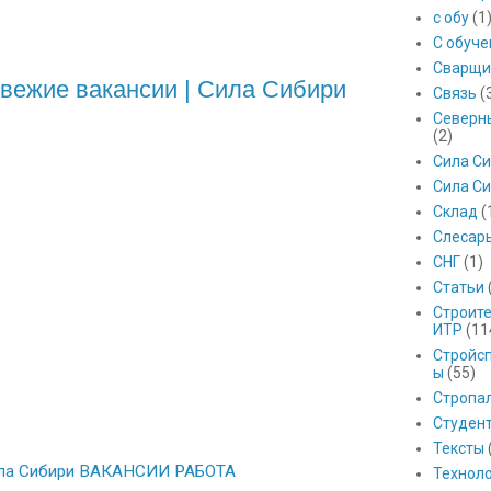
с обу
(1
С обуч
Сварщи
свежие вакансии | Сила Сибири
Связь
(
Северны
(2)
Сила С
Сила Си
Склад
(
Слесар
СНГ
(1)
Статьи
Строит
ИТР
(11
Стройс
ы
(55)
Стропа
Студен
Тексты
 Сила Сибири ВАКАНСИИ РАБОТА
Технол