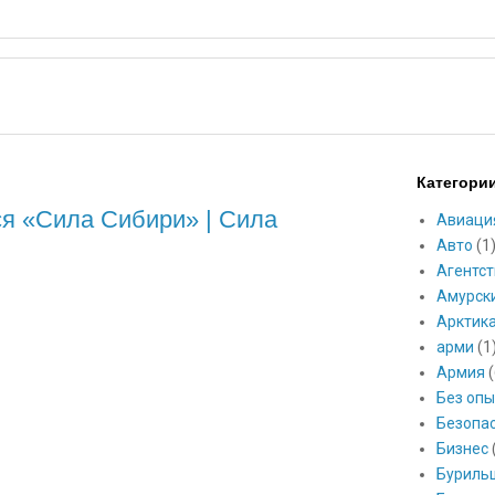
Категори
ся «Сила Сибири» | Сила
Авиаци
Авто
(1
Агентст
Амурск
Арктик
арми
(1
Армия
(
Без опы
Безопа
Бизнес
Буриль