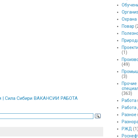
Обучен
Органи
Охрана
Повар
(
Полезн
Природ
Проект
(1)
Произв
(49)
Промыш
(3)
Прочие
специа
(363)
лки | Сила Сибири ВАКАНСИИ РАБОТА
Работа
Работа
Разное
Разнор
РЖД
(1
Роснеф