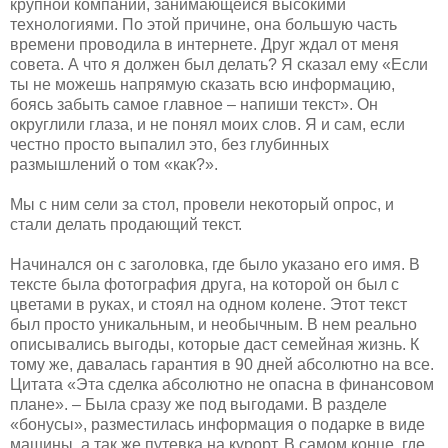
крупной компании, занимающейся высокими
технологиями. По этой причине, она большую часть
времени проводила в интернете. Друг ждал от меня
совета. А что я должен был делать? Я сказал ему «Если
ты не можешь напрямую сказать всю информацию,
боясь забыть самое главное – напиши текст». Он
округлили глаза, и не понял моих слов. Я и сам, если
честно просто выпалил это, без глубинных
размышлений о том «как?».
Мы с ним сели за стол, провели некоторый опрос, и
стали делать продающий текст.
Начинался он с заголовка, где было указано его имя. В
тексте была фотография друга, на которой он был с
цветами в руках, и стоял на одном колене. Этот текст
был просто уникальным, и необычным. В нем реально
описывались выгоды, которые даст семейная жизнь. К
тому же, давалась гарантия в 90 дней абсолютно на все.
Цитата «Эта сделка абсолютно не опасна в финансовом
плане». – Была сразу же под выгодами. В разделе
«бонусы», разместилась информация о подарке в виде
машины, а так же путевка на курорт. В самом конце, где