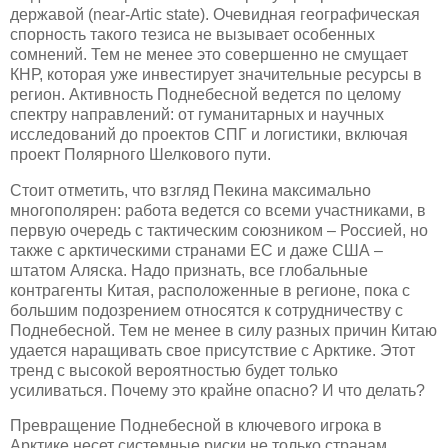
державой (near-Artic state). Очевидная географическая
спорность такого тезиса не вызывает особенных
сомнений. Тем не менее это совершенно не смущает
КНР, которая уже инвестирует значительные ресурсы в
регион. Активность Поднебесной ведется по целому
спектру направлений: от гуманитарных и научных
исследований до проектов СПГ и логистики, включая
проект Полярного Шелкового пути.
Стоит отметить, что взгляд Пекина максимально
многополярен: работа ведется со всеми участниками, в
первую очередь с тактическим союзником – Россией, но
также с арктическими странами ЕС и даже США –
штатом Аляска. Надо признать, все глобальные
контрагенты Китая, расположенные в регионе, пока с
большим подозрением относятся к сотрудничеству с
Поднебесной. Тем не менее в силу разных причин Китаю
удается наращивать свое присутствие с Арктике. Этот
тренд с высокой вероятностью будет только
усиливаться. Почему это крайне опасно? И что делать?
Превращение Поднебесной в ключевого игрока в
Арктике несет системные риски не только странам,