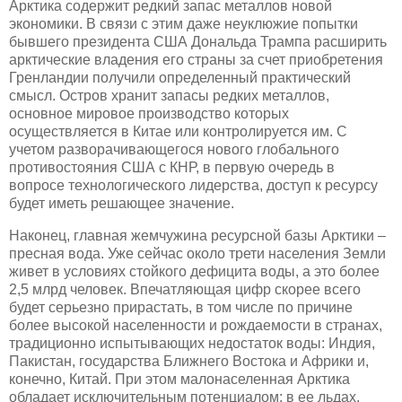
Арктика содержит редкий запас металлов новой
экономики. В связи с этим даже неуклюжие попытки
бывшего президента США Дональда Трампа расширить
арктические владения его страны за счет приобретения
Гренландии получили определенный практический
смысл. Остров хранит запасы редких металлов,
основное мировое производство которых
осуществляется в Китае или контролируется им. С
учетом разворачивающегося нового глобального
противостояния США с КНР, в первую очередь в
вопросе технологического лидерства, доступ к ресурсу
будет иметь решающее значение.
Наконец, главная жемчужина ресурсной базы Арктики –
пресная вода. Уже сейчас около трети населения Земли
живет в условиях стойкого дефицита воды, а это более
2,5 млрд человек. Впечатляющая цифр скорее всего
будет серьезно прирастать, в том числе по причине
более высокой населенности и рождаемости в странах,
традиционно испытывающих недостаток воды: Индия,
Пакистан, государства Ближнего Востока и Африки и,
конечно, Китай. При этом малонаселенная Арктика
обладает исключительным потенциалом: в ее льдах,