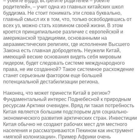
– убейте Будду, встретите родителей – убейте
родителей», – учит одна из главных китайских школ
буддизма. Не стоит понимать эти слова буквально,
главный смысл их в том, что, только освободившись от
всех уз, можно стать хозяином своей жизни. В этом
кроется принципиальное различие с европейской и
американской традициями, основанными на
авраамистических религиях, где исполнение Высшего
Закона есть главная добродетель. Неужели Китай,
имеющий веские основания видеть себя мировым
лидером, будет следовать системе международного
права, не им созданной? Такое системное расхождение
станет серьезным фактором еще большей
потенциальной дестабилизации региона.
Наконец, что может принести Китай в регион?
Фундаментальный интерес Поднебесной к природным
ресурсам Арктики очевиден. Вряд ли такая потребность
Китая является большим подспорьем для социально-
экономического развития арктических стран. Инвестиции
Китая обычно не создают рабочих мест для местного
населения и рассматриваются Пекином как инструмент
«мягкой колонизации». Пример Африки очень