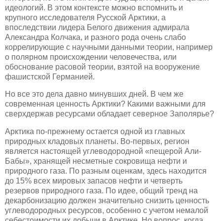
идеологий. В этом контексте можно вспомнить и
крупного исследователя Русской Арктики, а
впоследствии лидера Белого движения адмирала
Александра Колчака, и разного рода очень слабо
коррелирующие с научными данными теории, например
о полярном происхождении человечества, или
обоснование расовой теории, взятой на вооружение
фашистской Германией.
Но все это дела давно минувших дней. В чем же
современная ценность Арктики? Какими важными для
сверхдержав ресурсами обладает северное Заполярье?
Арктика по-прежнему остается одной из главных
природных кладовых планеты. Во-первых, регион
является настоящей углеводородной «пещерой Али-
Бабы», хранящей несметные сокровища нефти и
природного газа. По разным оценкам, здесь находится
до 15% всех мировых запасов нефти и четверть
резервов природного газа. По идее, общий тренд на
декарбонизацию должен значительно снизить ценность
углеводородных ресурсов, особенно с учетом немалой
себестоимости их добычи в Арктике. Но вопрос, когда