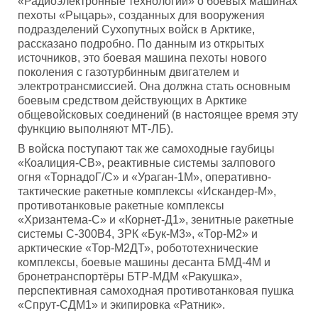
«Радиоэлектронные технологии» о боевых машинах
пехоты «Рыцарь», созданных для вооружения
подразделений Сухопутных войск в Арктике,
рассказано подробно. По данным из открытых
источников, это боевая машина пехоты нового
поколения с газотурбинным двигателем и
электротрансмиссией. Она должна стать основным
боевым средством действующих в Арктике
общевойсковых соединений (в настоящее время эту
функцию выполняют МТ-ЛБ).
В войска поступают так же самоходные гаубицы
«Коалиция-СВ», реактивные системы залпового
огня «ТорнадоГ/С» и «Ураган-1М», оперативно-
тактические ракетные комплексы «Искандер-М»,
противотанковые ракетные комплексы
«Хризантема-С» и «Корнет-Д1», зенитные ракетные
системы С-300В4, ЗРК «Бук-М3», «Тор-М2» и
арктические «Тор-М2ДТ», робототехнические
комплексы, боевые машины десанта БМД-4М и
бронетранспортёры БТР-МДМ «Ракушка»,
перспективная самоходная противотанковая пушка
«Спрут-СДМ1» и экипировка «Ратник».