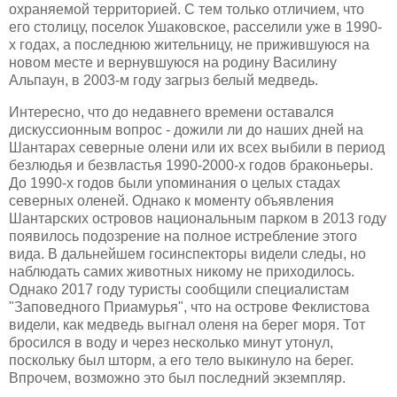
охраняемой территорией. С тем только отличием, что
его столицу, поселок Ушаковское, расселили уже в 1990-
х годах, а последнюю жительницу, не прижившуюся на
новом месте и вернувшуюся на родину Василину
Альпаун, в 2003-м году загрыз белый медведь.
Интересно, что до недавнего времени оставался
дискуссионным вопрос - дожили ли до наших дней на
Шантарах северные олени или их всех выбили в период
безлюдья и безвластья 1990-2000-х годов браконьеры.
До 1990-х годов были упоминания о целых стадах
северных оленей. Однако к моменту объявления
Шантарских островов национальным парком в 2013 году
появилось подозрение на полное истребление этого
вида. В дальнейшем госинспекторы видели следы, но
наблюдать самих животных никому не приходилось.
Однако 2017 году туристы сообщили специалистам
"Заповедного Приамурья", что на острове Феклистова
видели, как медведь выгнал оленя на берег моря. Тот
бросился в воду и через несколько минут утонул,
поскольку был шторм, а его тело выкинуло на берег.
Впрочем, возможно это был последний экземпляр.