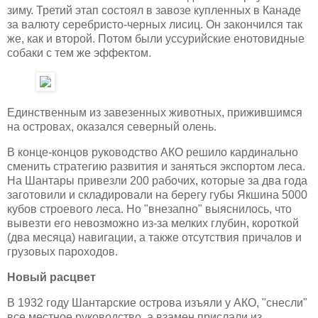
зиму. Третий этап состоял в завозе купленных в Канаде
за валюту серебристо-черных лисиц. Он закончился так
же, как и второй. Потом были уссурийские енотовидные
собаки с тем же эффектом.
Единственным из завезенных животных, прижившимся
на островах, оказался северный олень.
В конце-концов руководство АКО решило кардинально
сменить стратегию развития и заняться экспортом леса.
На Шантары привезли 200 рабочих, которые за два года
заготовили и складировали на берегу губы Якшина 5000
кубов строевого леса. Но "внезапно" выяснилось, что
вывезти его невозможно из-за мелких глубин, короткой
(два месяца) навигации, а также отсутствия причалов и
грузовых пароходов.
Новый расцвет
В 1932 году Шантарские острова изъяли у АКО, "снесли"
все местное руководство, а взамен прислали из