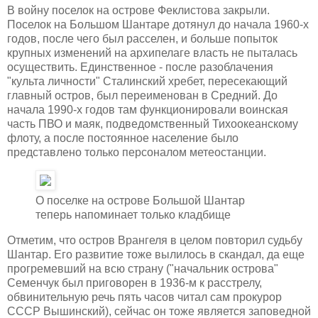
В войну поселок на острове Феклистова закрыли.
Поселок на Большом Шантаре дотянул до начала 1960-х
годов, после чего был расселен, и больше попыток
крупных изменений на архипелаге власть не пыталась
осуществить. Единственное - после разоблачения
"культа личности" Сталинский хребет, пересекающий
главный остров, был переименован в Средний. До
начала 1990-х годов там функционировали воинская
часть ПВО и маяк, подведомственный Тихоокеанскому
флоту, а после постоянное население было
представлено только персоналом метеостанции.
О поселке на острове Большой Шантар
теперь напоминает только кладбище
Отметим, что остров Врангеля в целом повторил судьбу
Шантар. Его развитие тоже вылилось в скандал, да еще
прогремевший на всю страну ("начальник острова"
Семенчук был приговорен в 1936-м к расстрелу,
обвинительную речь пять часов читал сам прокурор
СССР Вышинский), сейчас он тоже является заповедной