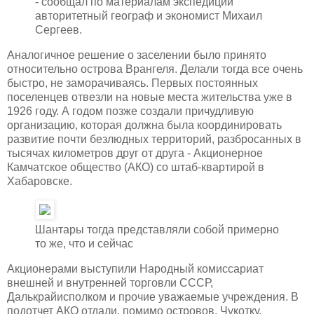
- сообщал по материалам экспедиции
авторитетный географ и экономист Михаил
Сергеев.
Аналогичное решение о заселении было принято
относительно острова Врангеля. Делали тогда все очень
быстро, не заморачиваясь. Первых постоянных
поселенцев отвезли на новые места жительства уже в
1926 году. А годом позже создали причудливую
организацию, которая должна была координировать
развитие почти безлюдных территорий, разбросанных в
тысячах километров друг от друга - Акционерное
Камчатское общество (АКО) со штаб-квартирой в
Хабаровске.
Шантары тогда представляли собой примерно
то же, что и сейчас
Акционерами выступили Народный комиссариат
внешней и внутренней торговли СССР,
Далькрайисполком и прочие уважаемые учреждения. В
подотчет АКО отдали, помимо островов, Чукотку,