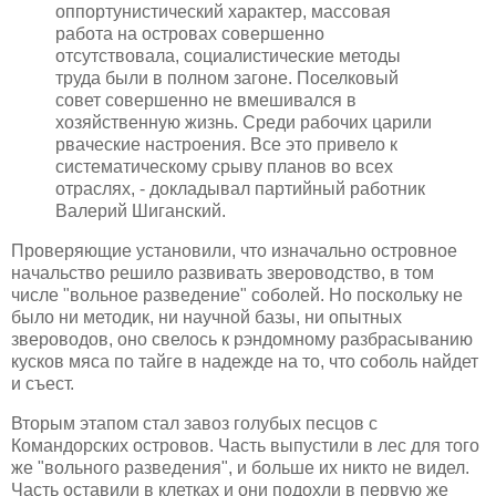
оппортунистический характер, массовая
работа на островах совершенно
отсутствовала, социалистические методы
труда были в полном загоне. Поселковый
совет совершенно не вмешивался в
хозяйственную жизнь. Среди рабочих царили
рваческие настроения. Все это привело к
систематическому срыву планов во всех
отраслях, - докладывал партийный работник
Валерий Шиганский.
Проверяющие установили, что изначально островное
начальство решило развивать звероводство, в том
числе "вольное разведение" соболей. Но поскольку не
было ни методик, ни научной базы, ни опытных
звероводов, оно свелось к рэндомному разбрасыванию
кусков мяса по тайге в надежде на то, что соболь найдет
и съест.
Вторым этапом стал завоз голубых песцов с
Командорских островов. Часть выпустили в лес для того
же "вольного разведения", и больше их никто не видел.
Часть оставили в клетках и они подохли в первую же