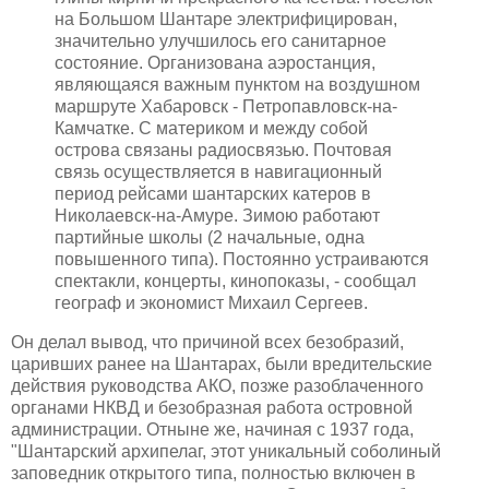
на Большом Шантаре электрифицирован,
значительно улучшилось его санитарное
состояние. Организована аэростанция,
являющаяся важным пунктом на воздушном
маршруте Хабаровск - Петропавловск-на-
Камчатке. С материком и между собой
острова связаны радиосвязью. Почтовая
связь осуществляется в навигационный
период рейсами шантарских катеров в
Николаевск-на-Амуре. Зимою работают
партийные школы (2 начальные, одна
повышенного типа). Постоянно устраиваются
спектакли, концерты, кинопоказы, - сообщал
географ и экономист Михаил Сергеев.
Он делал вывод, что причиной всех безобразий,
царивших ранее на Шантарах, были вредительские
действия руководства АКО, позже разоблаченного
органами НКВД и безобразная работа островной
администрации. Отныне же, начиная с 1937 года,
"Шантарский архипелаг, этот уникальный соболиный
заповедник открытого типа, полностью включен в