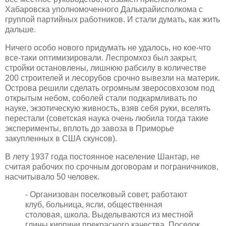
Хабаровска уполномоченного Далькрайисполкома с
группой партийных работников. И стали думать, как жить
дальше.
Ничего особо нового придумать не удалось, но кое-что
все-таки оптимизировали. Леспромхоз был закрыт,
стройки остановлены, лишнюю рабсилу в количестве
200 строителей и лесорубов срочно вывезли на материк.
Острова решили сделать огромным зверосовхозом под
открытым небом, соболей стали подкармливать по
науке, экзотическую живность, взяв себя руки, вселять
перестали (советская наука очень любила тогда такие
эксперименты, вплоть до завоза в Приморье
закупленных в США скунсов).
В лету 1937 года постоянное население Шантар, не
считая рабочих по срочным договорам и пограничников,
насчитывало 50 человек.
- Организован поселковый совет, работают
клуб, больница, ясли, общественная
столовая, школа. Выделываются из местной
глины кирпичи прекрасного качества. Поселок