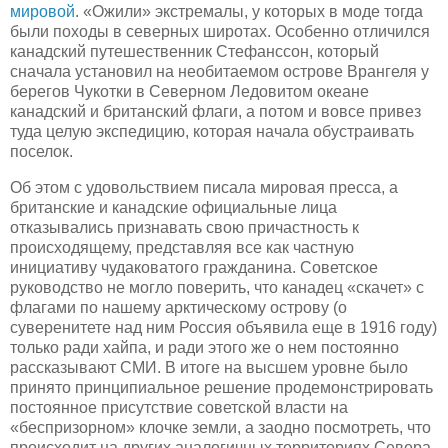
мировой
. «Ожили» экстремалы, у которых в моде тогда
были походы в северных широтах. Особенно отличился
канадский путешественник Стефанссон, который
сначала установил на необитаемом острове Врангеля у
берегов Чукотки в Северном Ледовитом океане
канадский и британский флаги, а потом и вовсе привез
туда целую экспедицию, которая начала обустраивать
поселок.
Об этом с удовольствием писала мировая пресса, а
британские и канадские официальные лица
отказывались признавать свою причастность к
происходящему, представляя все как частную
инициативу чудаковатого гражданина. Советское
руководство не могло поверить, что канадец «скачет» с
флагами по нашему арктическому острову (о
суверенитете над ним Россия объявила еще в 1916 году)
только ради хайпа, и ради этого же о нем постоянно
рассказывают СМИ. В итоге на высшем уровне было
принято принципиальное решение продемонстрировать
постоянное присутствие советской власти на
«беспризорном» клочке земли, а заодно посмотреть, что
происходит на других аналогичных территориях Севера