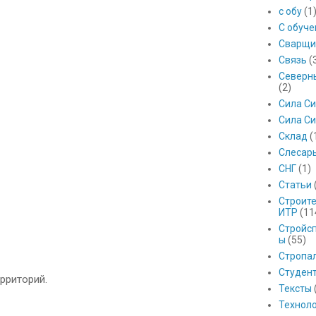
с обу
(1
С обуч
Сварщи
Связь
(
Северны
(2)
Сила С
Сила Си
Склад
(
Слесар
СНГ
(1)
Статьи
Строит
ИТР
(11
Стройс
ы
(55)
Стропа
Студен
ерриторий.
Тексты
Технол