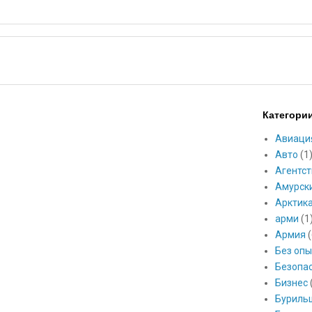
Категори
Авиаци
Авто
(1
Агентст
Амурск
Арктик
арми
(1
Армия
(
Без опы
Безопа
Бизнес
Буриль