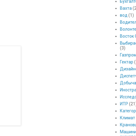
Бухгалт
Вахта
(
вод
(1)
Водите
Волонт
Восток 
Выбира
(3)
Газпро
Гектар
(
Дизайн
Диспет
Добыч
Иностр
Исслед
ИТР
(21
Катего
Климат
Кранов
Машини