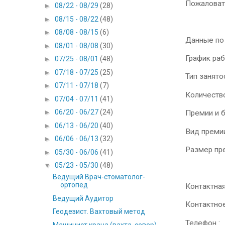
Пожаловат
►
08/22 - 08/29
(28)
►
08/15 - 08/22
(48)
►
08/08 - 08/15
(6)
Данные по
►
08/01 - 08/08
(30)
График ра
►
07/25 - 08/01
(48)
►
07/18 - 07/25
(25)
Тип занято
►
07/11 - 07/18
(7)
Количество
►
07/04 - 07/11
(41)
►
06/20 - 06/27
(24)
Премии и 
►
06/13 - 06/20
(40)
Вид преми
►
06/06 - 06/13
(32)
Размер пр
►
05/30 - 06/06
(41)
▼
05/23 - 05/30
(48)
Ведущий Врач-стоматолог-
ортопед
Контактна
Ведущий Аудитор
Контактно
Геодезист. Вахтовый метод
Телефон :
Машинист крана (вахта, север)