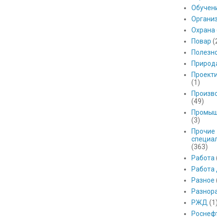
Обучен
Органи
Охрана
Повар
(
Полезн
Природ
Проект
(1)
Произв
(49)
Промыш
(3)
Прочие
специа
(363)
Работа
Работа
Разное
Разнор
РЖД
(1
Роснеф