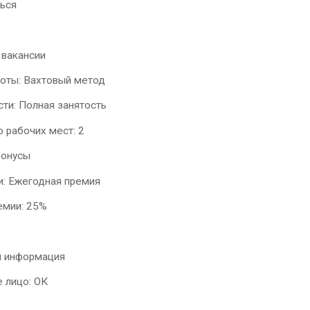
ься
 вакансии
боты: Вахтовый метод
сти: Полная занятость
 рабочих мест: 2
бонусы
и: Ежегодная премия
емии: 25%
я информация
е лицо: ОК