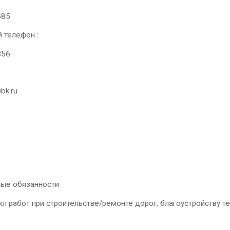
585
 телефон :
356
@bk.ru
ые обязанности
л работ при строительстве/ремонте дорог, благоустройству т