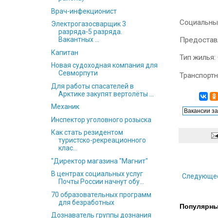
Врач-инфекционист
Социальны
Электрогазосварщик 3
разряда-5 разряда.
Предоставл
Вакантных ...
Капитан
Тип жилья
Новая судоходная компания для
Севморпути
Транспортн
Для работы спасателей в
Арктике закупят вертолёты ...
Механик
Инспектор уголовного розыска
Как стать резидентом
туристско-рекреационного
клас...
"Директор магазина "Магнит"
В центрах социальных услуг
Следующе
Почты России начнут обу...
70 образовательных программ
для безработных
Популярны
Дознаватель группы дознания