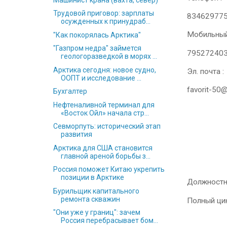
Трудовой приговор: зарплаты
83462977
осужденных к принудраб...
Мобильный
"Как покорялась Арктика"
"Газпром недра" займется
79527240
геологоразведкой в морях ...
Арктика сегодня: новое судно,
Эл. почта :
ООПТ и исследование ...
favorit-50
Бухгалтер
Нефтеналивной терминал для
«Восток Ойл» начала стр...
Севморпуть: исторический этап
развития
Арктика для США становится
главной ареной борьбы з...
Россия поможет Китаю укрепить
позиции в Арктике
Должностн
Бурильщик капитального
ремонта скважин
Полный цик
"Они уже у границ": зачем
Россия перебрасывает бом...