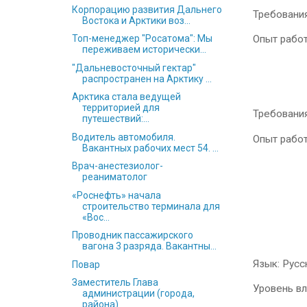
Корпорацию развития Дальнего
Требования
Востока и Арктики воз...
Опыт работ
Топ-менеджер "Росатома": Мы
переживаем исторически...
"Дальневосточный гектар"
распространен на Арктику ...
Арктика стала ведущей
территорией для
Требовани
путешествий:...
Водитель автомобиля.
Опыт работ
Вакантных рабочих мест 54. ...
Врач-анестезиолог-
реаниматолог
«Роснефть» начала
строительство терминала для
«Вос...
Проводник пассажирского
вагона 3 разряда. Вакантны...
Язык: Рус
Повар
Заместитель Глава
Уровень в
администрации (города,
района)