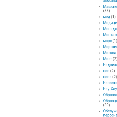
экскава
Машспе
(88)
мед
(1)
Медици
Менед
Монтаж
морс
(1
Морски
Москва
Мост
(2
Недвиж
нов
(2)
ново
(2)
Новост
Ноу-Хау
Образо
Образц
(39)
Обслуж
персон