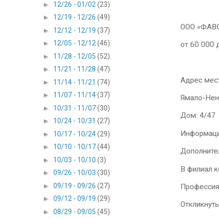
►
12/26 - 01/02
(23)
►
12/19 - 12/26
(49)
ООО «ФАВ
►
12/12 - 12/19
(37)
►
12/05 - 12/12
(46)
от 60 000 
►
11/28 - 12/05
(52)
►
11/21 - 11/28
(47)
Адрес мес
►
11/14 - 11/21
(74)
►
11/07 - 11/14
(37)
Ямало-Нене
►
10/31 - 11/07
(30)
Дом: 4/47
►
10/24 - 10/31
(27)
Информаци
►
10/17 - 10/24
(29)
►
10/10 - 10/17
(44)
Дополните
►
10/03 - 10/10
(3)
В филиал к
►
09/26 - 10/03
(30)
►
09/19 - 09/26
(27)
Профессия
►
09/12 - 09/19
(29)
Откликнут
►
08/29 - 09/05
(45)