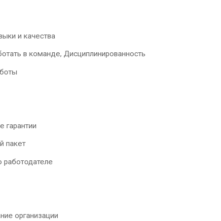
выки и качества
ботать в команде, Дисциплинированность
аботы
е гарантии
й пакет
о работодателе
ние организации