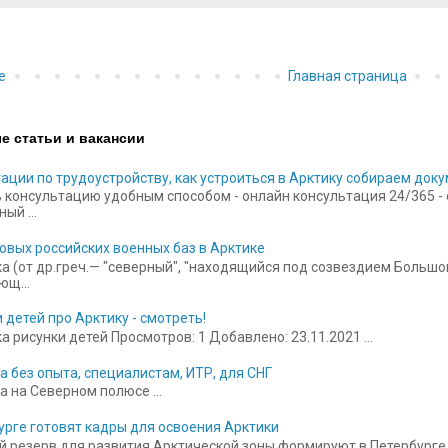
е
Главная страница
е статьи и вакансии
ации по трудоустройству, как устроиться в Арктику собираем док
 консультацию удобным способом - онлайн консультация 24/365 - ск
ый ...
овых российских военных баз в Арктике
а (от др.греч.— "северный", "находящийся под созвездием Больш
щ...
 детей про Арктику - смотреть!
 рисунки детей Просмотров: 1 Добавлено: 23.11.2021 ...
а без опыта, специалистам, ИТР, для СНГ
а на Северном полюсе ...
урге готовят кадры для освоения Арктики
 резерв для развития Арктической зоны формируют в Петербурге.