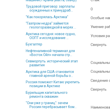
Стаж
Трудовой приговор: зарплаты
0
осужденных к принудраб...
"Как покорялась Арктика"
Особые на
"Газпром недра" займется
Умение ра
геологоразведкой в морях ...
Арктика сегодня: новое судно,
Условия р
ООПТ и исследование ...
Бухгалтер
Свернуть
Нефтеналивной терминал для
«Восток Ойл» начала стр...
Севморпуть: исторический этап
Социальны
развития
Социальны
Арктика для США становится
главной ареной борьбы з...
Сведения 
Россия поможет Китаю укрепить
позиции в Арктике
Свернуть
Бурильщик капитального
ремонта скважин
"Они уже у границ": зачем
Россия перебрасывает бом...
Наименова