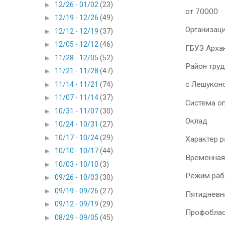
►
12/26 - 01/02
(23)
от 70000
►
12/19 - 12/26
(49)
Организац
►
12/12 - 12/19
(37)
►
12/05 - 12/12
(46)
ГБУЗ Архан
►
11/28 - 12/05
(52)
Район тру
►
11/21 - 11/28
(47)
с Лешукон
►
11/14 - 11/21
(74)
►
11/07 - 11/14
(37)
Система о
►
10/31 - 11/07
(30)
Оклад
►
10/24 - 10/31
(27)
►
10/17 - 10/24
(29)
Характер 
►
10/10 - 10/17
(44)
Временная
►
10/03 - 10/10
(3)
Режим раб
►
09/26 - 10/03
(30)
►
09/19 - 09/26
(27)
Пятидневн
►
09/12 - 09/19
(29)
Профоблас
►
08/29 - 09/05
(45)