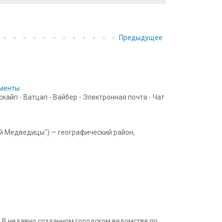
Предыдущее
ументы
айп - Ватцап - Вайбер - Электронная почта - Чат
ой Медведицы") — географический район,
 В недавно созданном городском ведомстве по