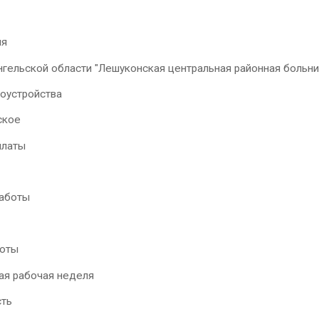
ия
гельской области "Лешуконская центральная районная больни
доустройства
ское
платы
работы
оты
ая рабочая неделя
ть