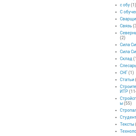
с обу
(1
С обуч
Сварщи
Связь
(
Северны
(2)
Сила С
Сила Си
Склад
(
Слесар
СНГ
(1)
Статьи
Строит
ИТР
(11
Стройс
ы
(55)
Стропа
Студен
Тексты
Технол