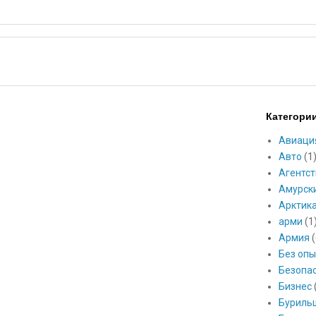
Категори
Авиаци
Авто
(1
Агентст
Амурск
Арктик
арми
(1
Армия
(
Без опы
Безопа
Бизнес
Буриль