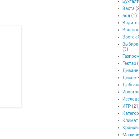
Бухгалт
Вахта
(
вод
(1)
Водите
Волонт
Восток 
Выбира
(3)
Газпро
Гектар
(
Дизайн
Диспет
Добыч
Иностр
Исслед
ИТР
(21
Катего
Климат
Кранов
Машини