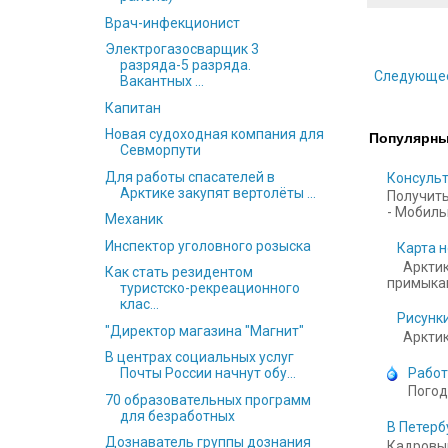
Врач-инфекционист
Электрогазосварщик 3
разряда-5 разряда.
Следующе
Вакантных ...
Капитан
Новая судоходная компания для
Популярны
Севморпути
Для работы спасателей в
Консульт
Арктике закупят вертолёты ...
Получить
- Мобильн
Механик
Инспектор уголовного розыска
Карта н
Арктик
Как стать резидентом
примыкаю
туристско-рекреационного
клас...
Рисунки
"Директор магазина "Магнит"
Арктика
В центрах социальных услуг
Работ
Почты России начнут обу...
Погод
70 образовательных программ
для безработных
В Петерб
Дознаватель группы дознания
Кадровый