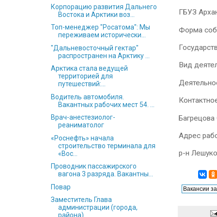
Корпорацию развития Дальнего
ГБУЗ Архан
Востока и Арктики воз...
Топ-менеджер "Росатома": Мы
Форма соб
переживаем исторически...
Государст
"Дальневосточный гектар"
распространен на Арктику ...
Вид деяте
Арктика стала ведущей
территорией для
Деятельно
путешествий:...
Водитель автомобиля.
Контактно
Вакантных рабочих мест 54. ...
Врач-анестезиолог-
Багрецова 
реаниматолог
Адрес раб
«Роснефть» начала
строительство терминала для
р-н Лешуко
«Вос...
Проводник пассажирского
вагона 3 разряда. Вакантны...
Повар
Заместитель Глава
администрации (города,
района)