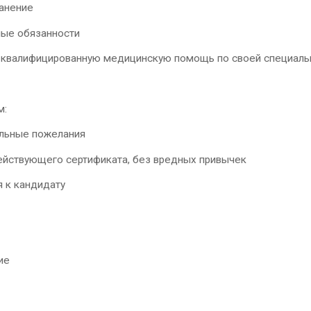
анение
ые обязанности
 квалифицированную медицинскую помощь по своей специаль
м:
льные пожелания
ействующего сертификата, без вредных привычек
я к кандидату
ие