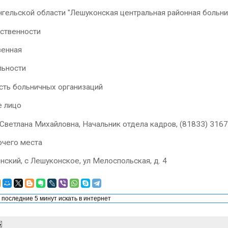
гельской области "Лешуконская центральная районная больн
ственности
венная
льности
сть больничных организаций
е лицо
Светлана Михайловна, Начальник отдела кадров, (81833) 31674
очего места
нский, с Лешуконское, ул Мелоспольская, д. 4