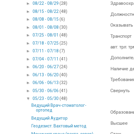
Здравоохр
►
08/22 - 08/29
(28)
►
08/15 - 08/22
(48)
Должностн
►
08/08 - 08/15
(6)
Оказывать
►
08/01 - 08/08
(30)
►
07/25 - 08/01
(48)
Транспорт
►
07/18 - 07/25
(25)
авт: тpл: тp
►
07/11 - 07/18
(7)
Дополните
►
07/04 - 07/11
(41)
►
06/20 - 06/27
(24)
Наличие д
►
06/13 - 06/20
(40)
Требовани
►
06/06 - 06/13
(32)
Свернуть
►
05/30 - 06/06
(41)
▼
05/23 - 05/30
(48)
Ведущий Врач-стоматолог-
ортопед
Образован
Ведущий Аудитор
Высшее
Геодезист. Вахтовый метод
Машинист крана (вахта, север)