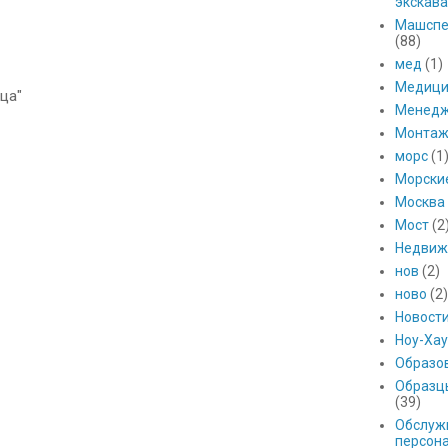
экскава
Машспе
(88)
мед
(1)
Медици
ца"
Менед
Монтаж
морс
(1
Морски
Москва
Мост
(2
Недвиж
нов
(2)
ново
(2)
Новост
Ноу-Хау
Образо
Образц
(39)
Обслуж
персон