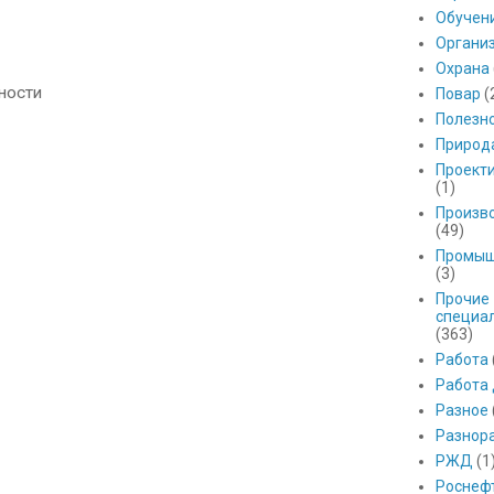
Обучен
Органи
Охрана
ности
Повар
(
Полезн
Природ
Проект
(1)
Произв
(49)
Промыш
(3)
Прочие
специа
(363)
Работа
Работа
Разное
Разнор
РЖД
(1
Роснеф