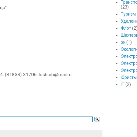
Транспо
(23)
ица"
Туризм
Удален
Флот
(2
Шахтер
эк
(1)
Эколог
Электр
Электро
Электр
, (81833) 31706, leshcrb@mail.ru
Юристы
IT
(2)