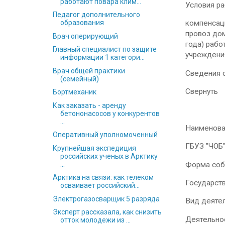
работают повара клим...
Условия р
Педагог дополнительного
образования
компенсаци
провоз дом
Врач оперирующий
года) рабо
Главный специалист по защите
учрежден
информации 1 категори...
Врач общей практики
Сведения 
(семейный)
Свернуть
Бортмеханик
Как заказать - аренду
бетононасосов у конкурентов
...
Наименова
Оперативный уполномоченный
ГБУЗ "ЧОБ
Крупнейшая экспедиция
российских ученых в Арктику
Форма соб
...
Арктика на связи: как телеком
Государст
осваивает российский...
Электрогазосварщик 5 разряда
Вид деяте
Эксперт рассказала, как снизить
Деятельно
отток молодежи из ...