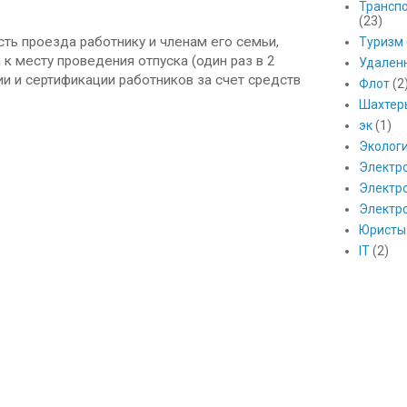
Транспо
(23)
ть проезда работнику и членам его семьи,
Туризм
к месту проведения отпуска (один раз в 2
Удален
и и сертификации работников за счет средств
Флот
(2
Шахтер
эк
(1)
Эколог
Электр
Электро
Электр
Юристы
IT
(2)