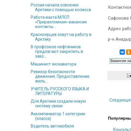
Россия начала освоение
Контактно
Арктики с помощью космоса
Работа вахта МЛСП
Сафонова Н
«Приразломная» вакансии
контакты...
Адрес раб
Красноярцев зовут на работу в
р-н Анадыр
Арктику
В профсоюзе нефтяников
предлагают закрепить в
зако...
Машинист экскаватора
Ревизор безопасности
движения. Предоставление
жиль...
УЧИТЕЛЬ РУССКОГО ЯЗЫКА И
ЛИТЕРАТУРЫ
Следующе
Для Арктики создали новую
систему связи
Аккомпаниатор 1 категории
Популярны
(класса)
Водитель автомобиля
Консульт