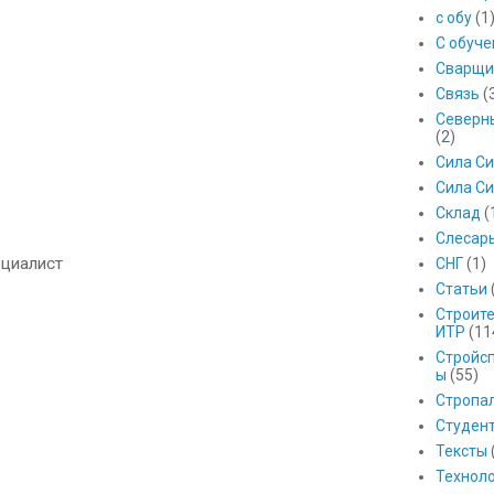
с обу
(1
С обуч
Сварщи
Связь
(
Северны
(2)
Сила С
Сила Си
Склад
(
Слесар
ециалист
СНГ
(1)
Статьи
Строит
ИТР
(11
Стройс
ы
(55)
Стропа
Студен
Тексты
Технол