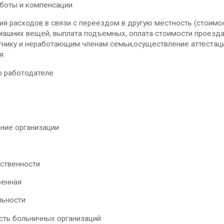
аботы и компенсации
я расходов в связи с переездом в другую местность (стоимос
ашних вещей, выплата подъемных, оплата стоимости проезда 
тнику и неработающим членам семьи,осуществление аттестаци
ия
о работодателе
ние организации
"
ственности
венная
льности
сть больничных организаций