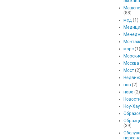
экскава
Машспе
(88)
мед
(1)
Медици
Менед
Монтаж
морс
(1
Морски
Москва
Мост
(2
Недвиж
нов
(2)
ново
(2)
Новост
Ноу-Хау
Образо
Образц
(39)
Обслуж
персон