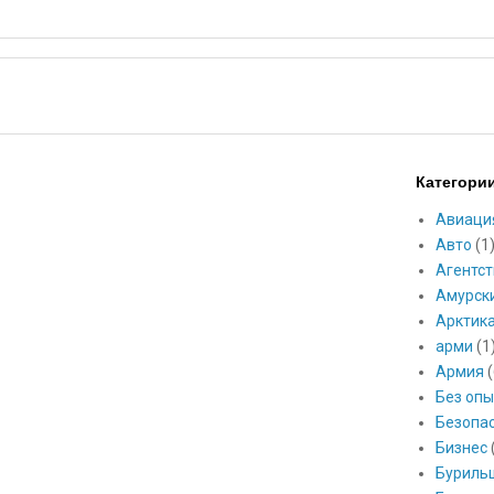
Категори
Авиаци
Авто
(1
Агентст
Амурск
Арктик
арми
(1
Армия
(
Без опы
Безопа
Бизнес
Буриль