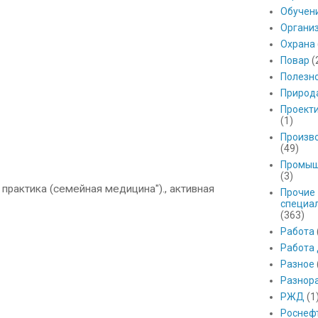
Обучен
Органи
Охрана
Повар
(
Полезн
Природ
Проект
(1)
Произв
(49)
Промыш
(3)
рактика (семейная медицина")., активная
Прочие
специа
(363)
Работа
Работа
Разное
Разнор
РЖД
(1
Роснеф