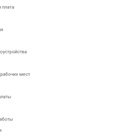
 плата
ия
"
доустройства
 рабочих мест
платы
работы
я