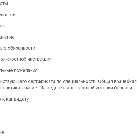
оты
енности
ть
анение
ые обязанности
должностной инструкции
льные пожелания
йствующего сертификата по специальности "Общая врачебная п
политика, знание ПК, ведение электронной истории болезни
я к кандидату
ие