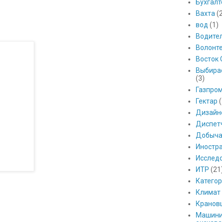
Бухгалт
Вахта
(
вод
(1)
Водите
Волонт
Восток 
Выбира
(3)
Газпро
Гектар
(
Дизайн
Диспет
Добыч
Иностр
Исслед
ИТР
(21
Катего
Климат
Кранов
Машини