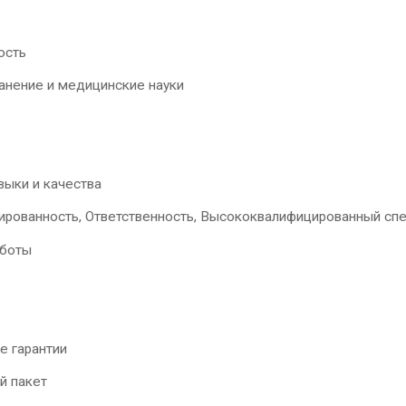
ость
анение и медицинские науки
выки и качества
ированность, Ответственность, Высококвалифицированный сп
аботы
е гарантии
й пакет