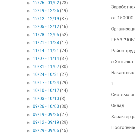
►
12/26 - 01/02
(23)
Заработная
►
12/19 - 12/26
(49)
от 150000
►
12/12 - 12/19
(37)
►
12/05 - 12/12
(46)
Организац
►
11/28 - 12/05
(52)
ГБУЗ "ЧОБ
►
11/21 - 11/28
(47)
Район тру
►
11/14 - 11/21
(74)
►
11/07 - 11/14
(37)
с Хатырка
►
10/31 - 11/07
(30)
Вакантных
►
10/24 - 10/31
(27)
►
10/17 - 10/24
(29)
1
►
10/10 - 10/17
(44)
Система о
►
10/03 - 10/10
(3)
Оклад
►
09/26 - 10/03
(30)
►
09/19 - 09/26
(27)
Характер 
►
09/12 - 09/19
(29)
Постоянна
►
08/29 - 09/05
(45)