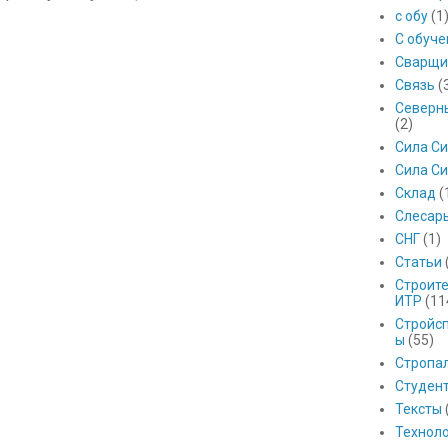
с обу
(1
С обуч
Сварщи
Связь
(
Северны
(2)
Сила С
Сила Си
Склад
(
Слесар
СНГ
(1)
Статьи
Строит
ИТР
(11
Стройс
ы
(55)
Стропа
Студен
Тексты
Технол