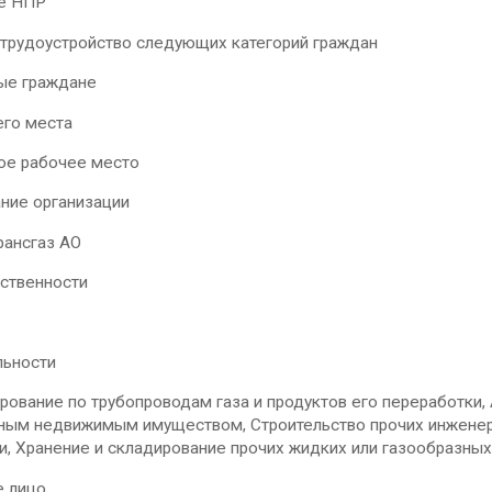
ие НПР
трудоустройство следующих категорий граждан
ые граждане
его места
ое рабочее место
ние организации
рансгаз АО
ственности
льности
рование по трубопроводам газа и продуктов его переработки,
ным недвижимым имуществом, Строительство прочих инженерн
и, Хранение и складирование прочих жидких или газообразных
е лицо