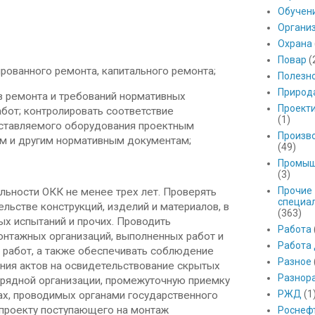
Обучен
Органи
Охрана
Повар
(
рованного ремонта, капитального ремонта;
Полезн
Природ
в ремонта и требований нормативных
Проект
бот; контролировать соответствие
(1)
оставляемого оборудования проектным
Произв
ям и другим нормативным документам;
(49)
Промыш
(3)
Прочие
льности ОКК не менее трех лет. Проверять
специа
льстве конструкций, изделий и материалов, в
(363)
ых испытаний и прочих. Проводить
Работа
онтажных организаций, выполненных работ и
Работа
 работ, а также обеспечивать соблюдение
Разное
ния актов на освидетельствование скрытых
Разнор
одрядной организации, промежуточную приемку
РЖД
(1
ах, проводимых органами государственного
я проекту поступающего на монтаж
Роснеф