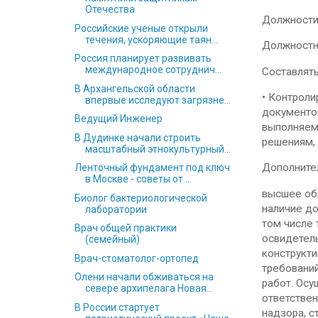
Отечества
Должности
Российские ученые открыли
течения, ускоряющие таян...
Должностн
Россия планирует развивать
международное сотруднич...
Составлять
В Архангельской области
• Контрол
впервые исследуют загрязне...
документов
Ведущий Инженер
выполняем
В Дудинке начали строить
решениям, 
масштабный этнокультурный...
Дополните
Ленточный фундамент под ключ
в Москве - советы от ...
высшее обр
Биолог бактериологической
наличие до
лаборатории
том числе 
Врач общей практики
освидетель
(семейный)
конструкт
Врач-стоматолог-ортопед
требовани
Олени начали обживаться на
работ. Осу
севере архипелага Новая...
ответствен
В России стартует
надзора, с