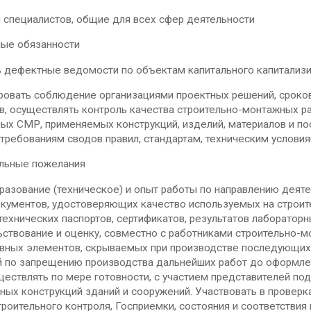
 специалистов, общие для всех сфер деятельности
ые обязанности
 дефектные ведомости по объектам капитального капитализи
ировать соблюдение организациями проектных решений, сроко
, осуществлять контроль качества строительно-монтажных ра
ых СМР, применяемых конструкций, изделий, материалов и п
требованиям сводов правил, стандартам, техническим услови
льные пожелания
азование (техническое) и опыт работы по направлению деяте
кументов, удостоверяющих качество используемых на строите
технических паспортов, сертификатов, результатов лабораторн
ствование и оценку, совместно с работниками строительно-м
ивных элементов, скрываемых при производстве последующих
й по запрещению производства дальнейших работ до оформле
ществлять по мере готовности, с участием представителей п
ных конструкций зданий и сооружений. Участвовать в проверк
троительного контроля, Госприемки, состояния и соответстви