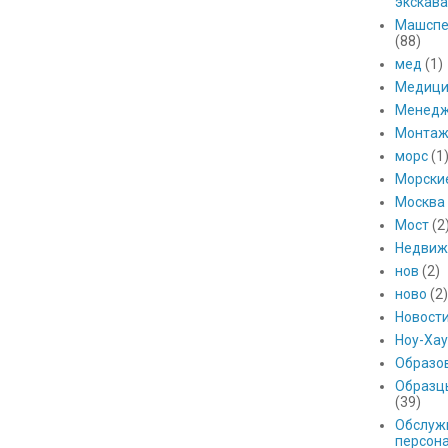
экскава
Машспе
(88)
мед
(1)
Медици
Менед
Монтаж
морс
(1
Морски
Москва
Мост
(2
Недвиж
нов
(2)
ново
(2)
Новост
Ноу-Хау
Образо
Образц
(39)
Обслуж
персон