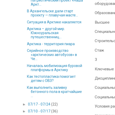
патриотический проект «Наша
оборудован
Аркт...
В Архангельске дали старт
Образован
проекту — плавучая масте...
Высшее
Ситуация в Арктике накаляется
Арктика – другой мир.
Специальн
Южноуральская
путешественниц...
Строитель
Арктика - территория пиара
Стаж
Серийное производство
«арктических автобусов» в
Че...
3
Началась мобилизация буровой
Ключевые 
платформы в Арктику
Как тестопластика помогает
Дисциплин
детям с ОВЗ?
Социальны
Как выполнить заливку
бетонного пола в кратчайшие
...
Социальны
►
07/17 - 07/24
(22)
Условия р
►
07/10 - 07/17
(36)