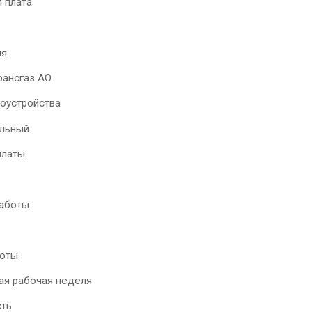
 плата
ия
рансгаз АО
доустройства
альный
платы
работы
оты
ая рабочая неделя
ть