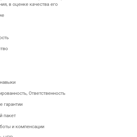
ия, в оценке качества его
ие
ость
ство
навыки
ированность, Ответственность
е гарантии
й пакет
аботы и компенсации