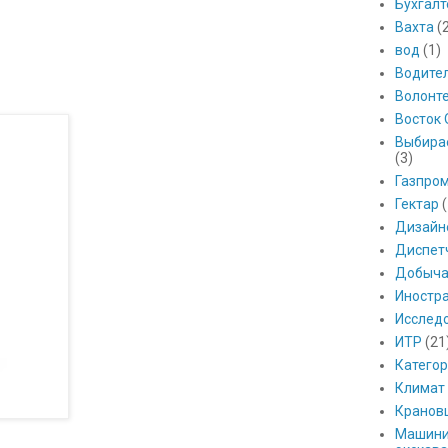
Бухгалт
Вахта
(
вод
(1)
Водите
Волонт
Восток 
Выбира
(3)
Газпро
Гектар
(
Дизайн
Диспет
Добыч
Иностр
Исслед
ИТР
(21
Катего
Климат
Кранов
Машини