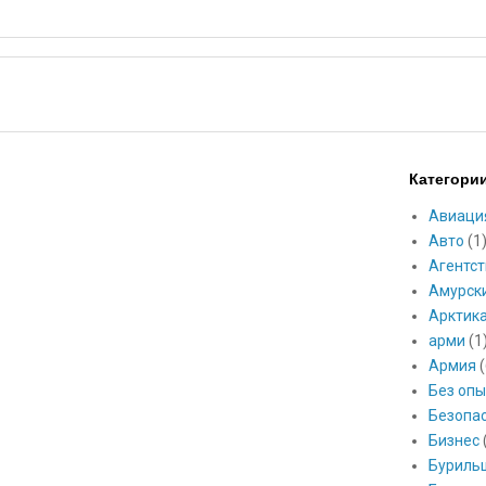
Категори
Авиаци
Авто
(1
Агентст
Амурск
Арктик
арми
(1
Армия
(
Без опы
Безопа
Бизнес
Буриль