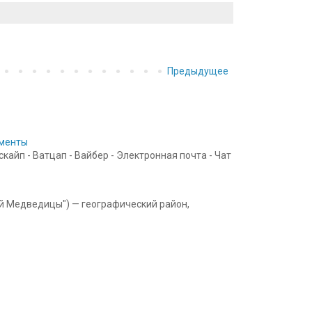
Предыдущее
ументы
айп - Ватцап - Вайбер - Электронная почта - Чат
ой Медведицы") — географический район,