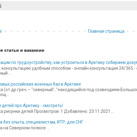
е
Главная страница
е статьи и вакансии
ации по трудоустройству, как устроиться в Арктику собираем док
 консультацию удобным способом - онлайн консультация 24/365 - ск
ый ...
овых российских военных баз в Арктике
а (от др.греч.— "северный", "находящийся под созвездием Больш
щ...
 детей про Арктику - смотреть!
 рисунки детей Просмотров: 1 Добавлено: 23.11.2021 ...
а без опыта, специалистам, ИТР, для СНГ
а на Северном полюсе ...