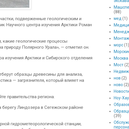
экскава
Машспе
(88)
мед
(1)
участки, подверженные геологическим и
к Научного центра изучения Арктики Роман
Медици
Менед
Монтаж
, какие геологические процессы
морс
(1
а природу Полярного Урала», — отметил он.
Морски
ра изучения Арктики и Сибирского отделения
Москва
Мост
(2
Недвиж
отберут образцы древесины для анализа,
нов
(2)
тика — загрязнителя, который влияет на
ново
(2)
Новост
те правительства региона.
Ноу-Хау
Образо
а берегу Линдозера в Сегежском районе
Образц
(39)
Обслуж
ярной гидрометеорологической станции,
персон