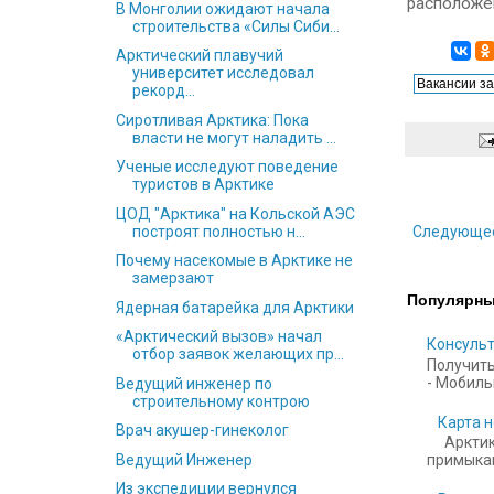
расположен
В Монголии ожидают начала
строительства «Силы Сиби...
Арктический плавучий
университет исследовал
рекорд...
Сиротливая Арктика: Пока
власти не могут наладить ...
Ученые исследуют поведение
туристов в Арктике
ЦОД "Арктика" на Кольской АЭС
построят полностью н...
Следующе
Почему насекомые в Арктике не
замерзают
Популярны
Ядерная батарейка для Арктики
«Арктический вызов» начал
Консульт
отбор заявок желающих пр...
Получить
- Мобильн
Ведущий инженер по
строительному контрою
Карта н
Врач акушер-гинеколог
Арктик
Ведущий Инженер
примыкаю
Из экспедиции вернулся