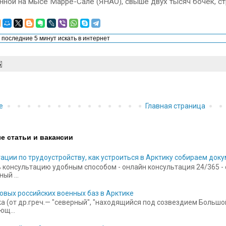
ной на мысе Марре-Сале (ЯНАО), свыше двух тысяч бочек, ст
е
Главная страница
е статьи и вакансии
ации по трудоустройству, как устроиться в Арктику собираем док
 консультацию удобным способом - онлайн консультация 24/365 - ск
ый ...
овых российских военных баз в Арктике
а (от др.греч.— "северный", "находящийся под созвездием Больш
щ...