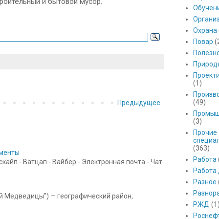
роительный и бытовой мусор.
Обучен
Органи
Охрана
Повар
(
Полезн
Природ
Проект
(1)
Произв
(49)
Предыдущее
Промыш
(3)
Прочие
специа
(363)
ументы
Работа
айп - Ватцап - Вайбер - Электронная почта - Чат
Работа
Разное
Разнор
ой Медведицы") — географический район,
РЖД
(1
Роснеф