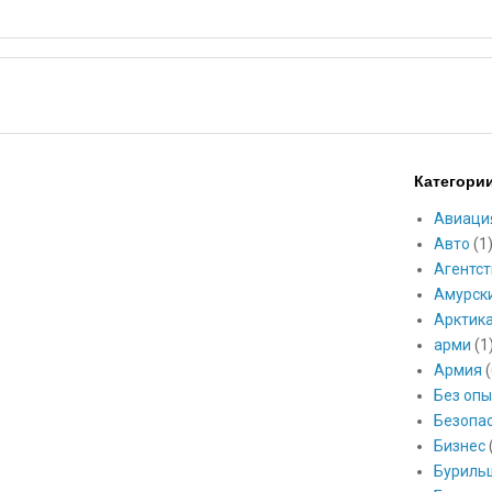
Категори
Авиаци
Авто
(1
Агентст
Амурск
Арктик
арми
(1
Армия
(
Без опы
Безопа
Бизнес
Буриль