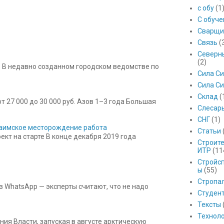
с обу
(1
С обуч
Сварщи
Связь
(
Северны
(2)
 В недавно созданном городском ведомстве по
Сила С
Сила Си
Склад
(
 27 000 до 30 000 руб. Азов 1–3 года Большая
Слесар
СНГ
(1)
 Баимское месторождение работа
Статьи
кт на старте В конце декабря 2019 года
Строит
ИТР
(11
Стройс
ы
(55)
Стропа
з WhatsApp — эксперты считают, что не надо
Студен
Тексты
Технол
ния Власти, запуская в августе арктическую