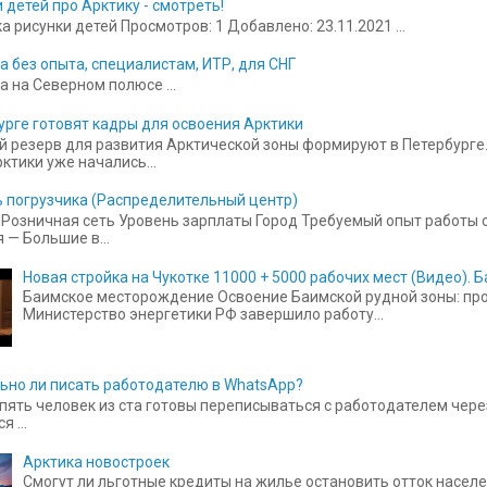
 детей про Арктику - смотреть!
 рисунки детей Просмотров: 1 Добавлено: 23.11.2021 ...
а без опыта, специалистам, ИТР, для СНГ
а на Северном полюсе ...
урге готовят кадры для освоения Арктики
 резерв для развития Арктической зоны формируют в Петербурге.
ктики уже начались...
 погрузчика (Распределительный центр)
Розничная сеть Уровень зарплаты Город Требуемый опыт работы от
 — Большие в...
Новая стройка на Чукотке 11000 + 5000 рабочих мест (Видео).
Баимское месторождение Освоение Баимской рудной зоны: прое
Министерство энергетики РФ завершило работу...
ьно ли писать работодателю в WhatsApp?
пять человек из ста готовы переписываться с работодателем чере
 ...
Арктика новостроек
Смогут ли льготные кредиты на жилье остановить отток населе