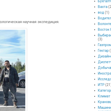
Бухгалт
Вахта
(
вод
(1)
Водите
ологическая научная экспедиция.
Волонт
Восток 
Выбира
(3)
Газпро
Гектар
(
Дизайн
Диспет
Добыч
Иностр
Исслед
ИТР
(21
Катего
Климат
Кранов
Машини