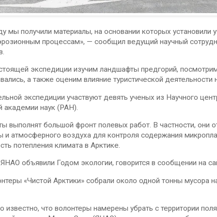
ду мы получили материалы, на основании которых установили 
эрозионным процессам», — сообщил ведущий научный сотрудни
в.
астоящей экспедиции изучим ландшафты предгорий, посмотрим
вались, а также оценим влияние туристической деятельности н
льной экспедиции участвуют девять ученых из Научного цент
 академии наук (РАН).
ы выполнят большой фронт полевых работ. В частности, они 
 и атмосферного воздуха для контроля содержания микроплас
сть потепления климата в Арктике.
 ЯНАО объявили Годом экологии, говорится в сообщении на сай
нтеры «Чистой Арктики» собрали около одной тонны мусора н
о известно, что волонтеры намерены убрать с территории пол