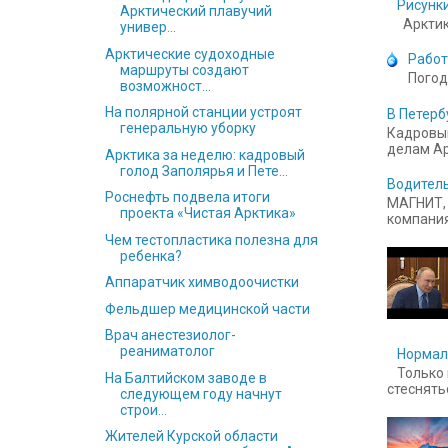
Рисунки
Арктический плавучий
Арктика
универ...
Арктические судоходные
Работ
маршруты создают
Погод
возможност...
На полярной станции устроят
В Петерб
генеральную уборку
Кадровый
делам Ар
Арктика за неделю: кадровый
голод Заполярья и Пете...
Водитель
Роснефть подвела итоги
МАГНИТ, 
проекта «Чистая Арктика»
компания
Чем тестопластика полезна для
ребенка?
Аппаратчик химводоочистки
Фельдшер медицинской части
Врач анестезиолог-
реаниматолог
Нормал
Только 
На Балтийском заводе в
стесняться
следующем году начнут
строи...
Жителей Курской области