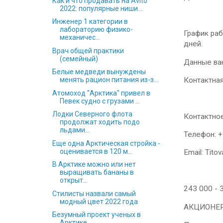
Как и что продавать на Avito
2022: популярные ниши...
Инженер 1 категории в
лабораторию физико-
График раб
механичес...
дней.
Врач общей практики
(семейный)
Данные ва
Белые медведи вынуждены
Контактна
менять рацион питания из-з...
Атомоход "Арктика" привел в
Певек судно с грузами ...
Лодки Северного флота
Контактное
продолжат ходить подо
льдами...
Телефон: +
Еще одна Арктическая стройка -
оценивается в 120 м...
Email: Titov
В Арктике можно или нет
выращивать бананы в
открыт...
243 000 - 
Стилисты назвали самый
модный цвет 2022 года
АКЦИОНЕР
Безумный проект ученых в
Арктике