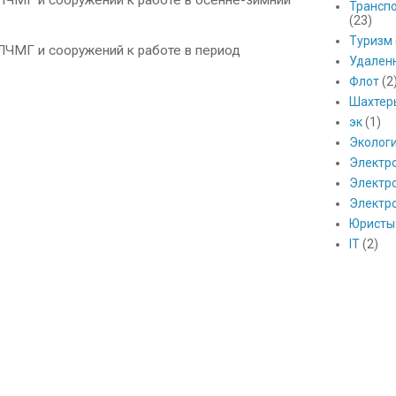
ЧМГ и сооружений к работе в осенне-зимний
Транспо
(23)
Туризм
ЧМГ и сооружений к работе в период
Удален
Флот
(2
Шахтер
эк
(1)
Эколог
Электр
Электро
Электр
Юристы
IT
(2)