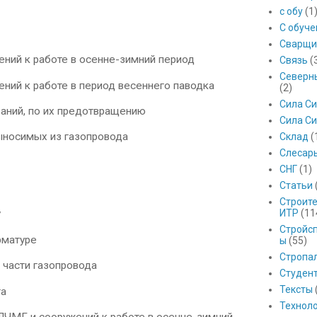
с обу
(1
С обуч
Сварщи
ий к работе в осенне-зимний период
Связь
(
Северны
й к работе в период весеннего паводка
(2)
Сила С
аний, по их предотвращению
Сила Си
ыносимых из газопровода
Склад
(
Слесар
СНГ
(1)
Статьи
Строит
ИТР
(11
у
Стройс
рматуре
ы
(55)
Стропа
 части газопровода
Студен
Тексты
та
Технол