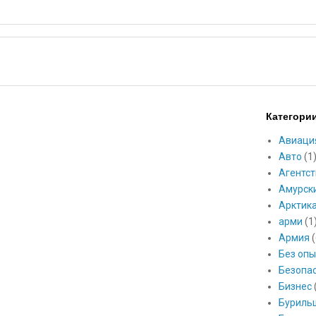
Категори
Авиаци
Авто
(1
Агентст
Амурск
Арктик
арми
(1
Армия
(
Без опы
Безопа
Бизнес
Буриль