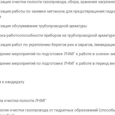
я очистки полости газопровода, сбора, хранения загрязнен
ия работы по заливке метанола для предотвращения гидрат
я
ия обслуживания трубопроводной арматуры
работоспособности приборов на трубопроводной арматуре 
ия работ по укреплению берегов рек и оврагов, ликвидаци
е мероприятий по подготовке ЛЧМГ к работе в осенне-зи
е мероприятий по подготовке ЛЧМГ к работе в период вес
 к кандидату
очистки полости ЛЧМГ
я очистки газопровода от гидратных образований (способы