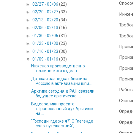
Способы з
►
02/27 - 03/06
(22)
►
02/20 - 02/27
(33)
Инженерна
►
02/13 - 02/20
(34)
Требовани
►
02/06 - 02/13
(16)
Требовани
►
01/30 - 02/06
(31)
►
01/23 - 01/30
(23)
Производи
►
01/16 - 01/23
(30)
Производи
▼
01/09 - 01/16
(33)
Инженер производственно-
Производи
технического отдела
Датская разведка обвинила
Производи
Россию в активизации шпи...
Работать 
Арктика сегодня: в РАН связали
будущее арктическог...
Считывать
Видеоролики проекта
«Православный дух Арктики»
Определят
на ...
"Господи, где же я?" О "легенде
Определят
соло-путешествий",...