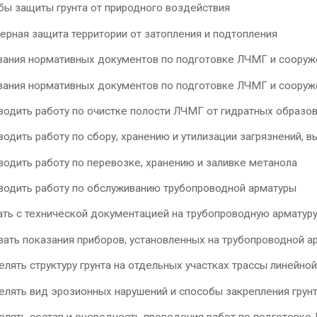
ащиты грунта от природного воздействия
я защита территории от затопления и подтопления
я нормативных документов по подготовке ЛЧМГ и сооружен
я нормативных документов по подготовке ЛЧМГ и сооружени
ть работу по очистке полости ЛЧМГ от гидратных образов
ть работу по сбору, хранению и утилизации загрязнений, в
ть работу по перевозке, хранению и заливке метанола
ть работу по обслуживанию трубопроводной арматуры
с технической документацией на трубопроводную арматур
 показания приборов, установленных на трубопроводной а
ь структуру грунта на отдельных участках трассы линейной
ь вид эрозионных нарушений и способы закрепления грун