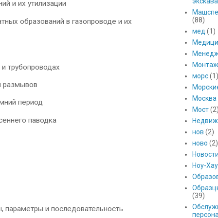
экскава
ий и их утилизации
Машспе
(88)
ных образований в газопроводе и их
мед
(1)
Медици
Менед
Монтаж
и трубопроводах
морс
(1
и размывов
Морски
Москва
мний период
Мост
(2
еннего паводка
Недвиж
нов
(2)
ново
(2)
Новост
Ноу-Хау
Образо
Образц
(39)
Обслуж
, параметры и последовательность
персон