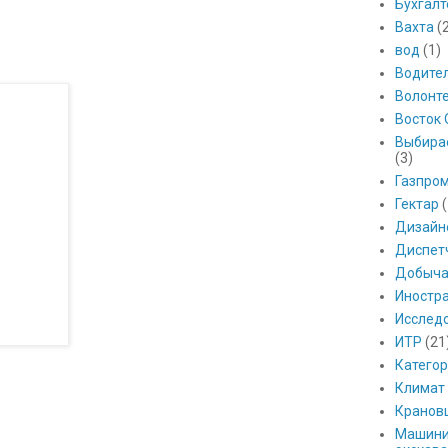
Бухгалт
Вахта
(
вод
(1)
Водите
Волонт
Восток 
Выбира
(3)
Газпро
Гектар
(
Дизайн
Диспет
Добыч
Иностр
Исслед
ИТР
(21
Катего
Климат
Кранов
Машини