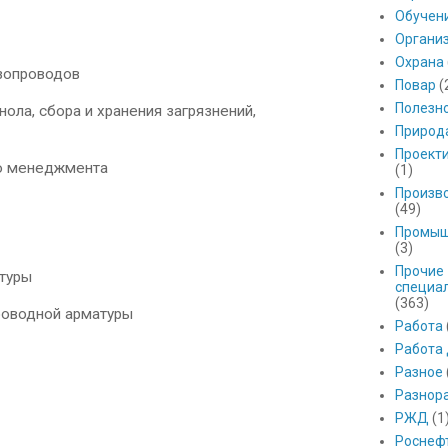
Обучен
Органи
Охрана
зопроводов
Повар
(
Полезн
ла, сбора и хранения загрязнений,
Природ
Проект
о менеджмента
(1)
Произв
(49)
Промыш
(3)
Прочие
туры
специа
(363)
оводной арматуры
Работа
Работа
Разное
Разнор
РЖД
(1
Роснеф