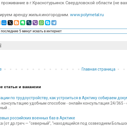
и проживание в г.Краснотурьинск Свердловской области (не вахт
сируем аренду жилья.иногородним.
www.polymetal.ru
е
Главная страница
е статьи и вакансии
ации по трудоустройству, как устроиться в Арктику собираем док
 консультацию удобным способом - онлайн консультация 24/365 - ск
ый ...
овых российских военных баз в Арктике
а (от др.греч.— "северный", "находящийся под созвездием Больш