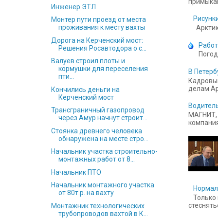
примыкаю
Инженер ЭТЛ
Рисунки
Монтер пути проезд от места
проживания к месту вахты
Арктика
Дорога на Керченский мост:
Работ
Решения Росавтодора о с...
Погод
Валуев строил плоты и
кормушки для переселения
В Петерб
пти...
Кадровый
делам Ар
Кончились деньги на
Керченский мост
Водитель
Трансграничный газопровод
МАГНИТ, 
через Амур начнут строит...
компания
Стоянка древнего человека
обнаружена на месте стро...
Начальник участка строительно-
монтажных работ от 8...
Начальник ПТО
Начальник монтажного участка
Нормал
от 80т.р. на вахту
Только 
стесняться
Монтажник технологических
трубопроводов вахтой в К...