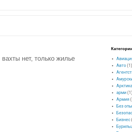
Категори
вахты нет, только жилье
Авиаци
Авто
(1
Агентст
Амурск
Арктик
арми
(1
Армия
(
Без опы
Безопа
Бизнес
Буриль