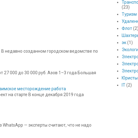
Транспо
(23)
Туризм
Удален
Флот
(2
Шахтер
эк
(1)
Эколог
 В недавно созданном городском ведомстве по
Электр
Электро
Электр
 27 000 до 30 000 руб. Азов 1–3 года Большая
Юристы
IT
(2)
 Баимское месторождение работа
кт на старте В конце декабря 2019 года
з WhatsApp — эксперты считают, что не надо