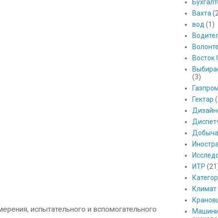
Бухгалт
Вахта
(
вод
(1)
Водите
Волонт
Восток 
Выбира
(3)
Газпро
Гектар
(
Дизайн
Диспет
Добыч
Иностр
Исслед
ИТР
(21
Катего
Климат
Кранов
змерения, испытательного и вспомогательного
Машини