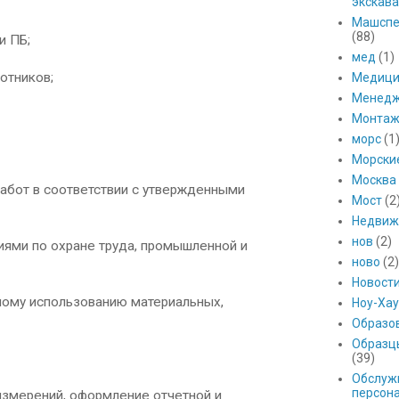
экскава
Машспе
(88)
и ПБ;
мед
(1)
отников;
Медици
Менед
Монтаж
морс
(1
Морски
Москва
абот в соответствии с утвержденными
Мост
(2
Недвиж
нов
(2)
ниями по охране труда, промышленной и
ново
(2)
Новост
ному использованию материальных,
Ноу-Хау
Образо
Образц
(39)
Обслуж
персон
 измерений, оформление отчетной и