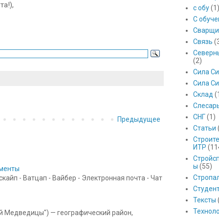
а!),
с обу
(1
С обуч
Сварщи
Связь
(
Северны
(2)
Сила С
Сила Си
Склад
(
Слесар
СНГ
(1)
Предыдущее
Статьи
Строит
ИТР
(11
Стройс
ы
(55)
ументы
Стропа
айп - Ватцап - Вайбер - Электронная почта - Чат
Студен
Тексты
Технол
ой Медведицы") — географический район,