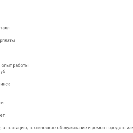
талл
арплаты
 опыт работы
уб.
ьинск
и:
ет:
у, аттестацию, техническое обслуживание и ремонт средств и