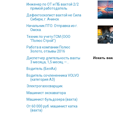
Инженер по ОТ и ПБ вахтой 2/2
прямой работодатель
Дефектоскопист вахтой не Сила
Сибири, г. Ачинск
Начальник ПТО. Отправка из г.
Омска.
Техник по учету ГСМ (ООО
"Полюс Строй")
Работа в компании Полюс
Золото, отзывы 2016
Искать вак
Диспетчер длительность вахты
3 месяца, 1,5 месяц —...
Водитель (БелАз)
Водитель сочлененника VOLVO
(категория А3)
Электрогазосварщик
Машинист экскаватора
Машинист бульдозера (вахта)
От 60 000 руб. машинист катка
(вахта)