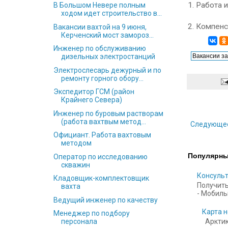
1. Работа 
В Большом Невере полным
ходом идет строительство в...
2. Компен
Вакансии вахтой на 9 июня,
Керченский мост замороз...
Инженер по обслуживанию
дизельных электростанций
Электрослесарь дежурный и по
ремонту горного обору...
Экспедитор ГСМ (район
Крайнего Севера)
Инженер по буровым растворам
(работа вахтвым метод...
Следующе
Официант. Работа вахтовым
методом
Популярны
Оператор по исследованию
скважин
Консульт
Кладовщик-комплектовщик
Получить
вахта
- Мобильн
Ведущий инженер по качеству
Карта н
Менеджер по подбору
Арктик
персонала