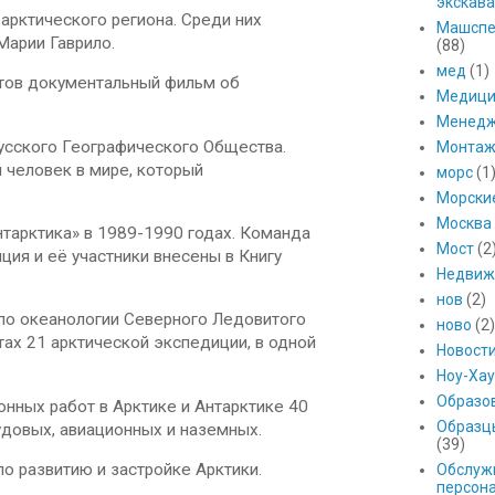
экскава
арктического региона. Среди них
Машспе
Марии Гаврило.
(88)
мед
(1)
тов документальный фильм об
Медици
Менед
усского Географического Общества.
Монтаж
 человек в мире, который
морс
(1
Морски
Москва
тарктика» в 1989-1990 годах. Команда
Мост
(2
ция и её участники внесены в Книгу
Недвиж
нов
(2)
 по океанологии Северного Ледовитого
ново
(2)
тах 21 арктической экспедиции, в одной
Новост
Ноу-Хау
Образо
онных работ в Арктике и Антарктике 40
Образц
удовых, авиационных и наземных.
(39)
о развитию и застройке Арктики.
Обслуж
персон