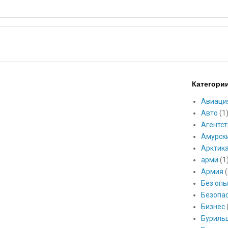
Категори
Авиаци
Авто
(1
Агентст
Амурск
Арктик
арми
(1
Армия
(
Без опы
Безопа
Бизнес
Буриль