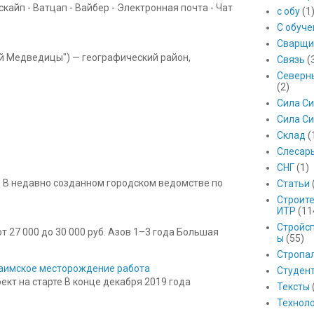
айп - Ватцап - Вайбер - Электронная почта - Чат
с обу
(1
С обуч
Сварщи
ой Медведицы") — географический район,
Связь
(
Северны
(2)
Сила С
Сила Си
Склад
(
Слесар
СНГ
(1)
 В недавно созданном городском ведомстве по
Статьи
Строит
ИТР
(11
Стройс
 27 000 до 30 000 руб. Азов 1–3 года Большая
ы
(55)
Стропа
 Баимское месторождение работа
Студен
кт на старте В конце декабря 2019 года
Тексты
Технол