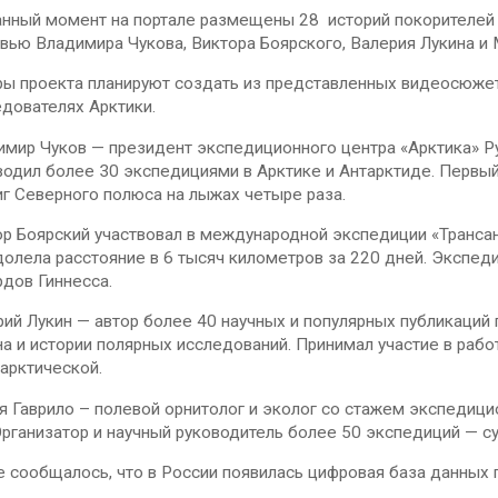
анный момент на портале размещены 28 историй покорителей 
вью Владимира Чукова, Виктора Боярского, Валерия Лукина и 
ры проекта планируют создать из представленных видеосюже
дователях Арктики.
имир Чуков — президент экспедиционного центра «Арктика» Р
водил более 30 экспедициями в Арктике и Антарктиде. Первый
г Северного полюса на лыжах четыре раза.
ор Боярский участвовал в международной экспедиции «Трансан
олела расстояние в 6 тысяч километров за 220 дней. Экспеди
дов Гиннесса.
ий Лукин — автор более 40 научных и популярных публикаций
а и истории полярных исследований. Принимал участие в рабо
арктической.
 Гаврило – полевой орнитолог и эколог со стажем экспедици
Организатор и научный руководитель более 50 экспедиций — с
 сообщалось, что в России появилась цифровая база данных п