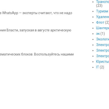
Транспо
(23)
Туризм
з WhatsApp — эксперты считают, что не надо
Удален
Флот
(2
Шахтер
ния Власти, запуская в августе арктическую
эк
(1)
Эколог
Электр
Электро
 тематических блоков. Воспользуйтесь нашими
Электр
Юристы
IT
(2)