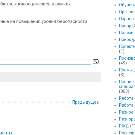
ебютных киносценариев в рамках
Обучен
Органи
Охрана
нные на повышения уровня безопасности
Повар
(
Полезн
Природ
Проект
(1)
Произв
(49)
Промыш
(3)
Прочие
специа
(363)
Работа
Предыдущее
Работа
Разное
Разнор
РЖД
(1
ументы
Роснеф