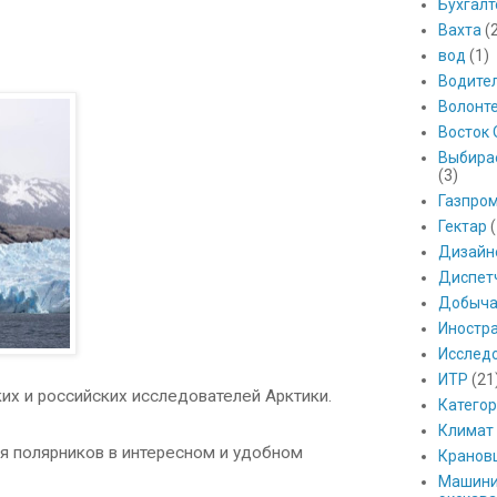
Бухгалт
Вахта
(
вод
(1)
Водите
Волонт
Восток 
Выбира
(3)
Газпро
Гектар
(
Дизайн
Диспет
Добыч
Иностр
Исслед
ИТР
(21
их и российских исследователей Арктики.
Катего
Климат
я полярников в интересном и удобном
Кранов
Машини