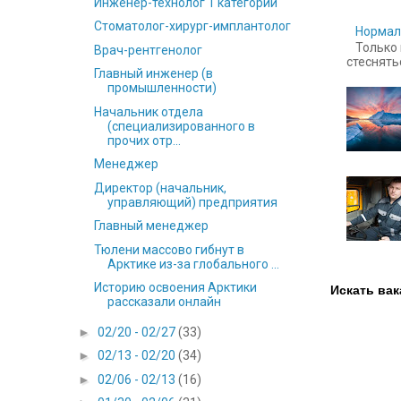
Инженер-технолог 1 категории
Стоматолог-хирург-имплантолог
Нормал
Только 
Врач-рентгенолог
стесняться
Главный инженер (в
промышленности)
Начальник отдела
(специализированного в
прочих отр...
Менеджер
Директор (начальник,
управляющий) предприятия
Главный менеджер
Тюлени массово гибнут в
Арктике из-за глобального ...
Историю освоения Арктики
Искать вак
рассказали онлайн
►
02/20 - 02/27
(33)
►
02/13 - 02/20
(34)
►
02/06 - 02/13
(16)