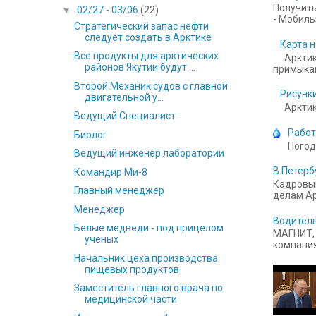
Получить
▼
02/27 - 03/06
(22)
- Мобильн
Стратегический запас нефти
следует создать в Арктике
Карта н
Все продукты для арктических
Арктик
районов Якутии будут ...
примыкаю
Второй Механик судов с главной
Рисунки
двигательной у...
Арктика
Ведущий Специалист
Работ
Биолог
Погод
Ведущий инженер лаборатории
В Петерб
Командир Ми-8
Кадровый
Главный менеджер
делам Ар
Менеджер
Водитель
Белые медведи - под прицелом
МАГНИТ, 
ученых
компания
Начальник цеха производства
пищевых продуктов
Заместитель главного врача по
медицинской части