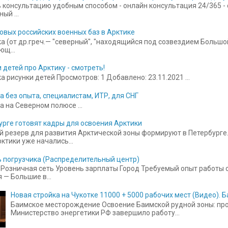
 консультацию удобным способом - онлайн консультация 24/365 - ск
ый ...
овых российских военных баз в Арктике
а (от др.греч.— "северный", "находящийся под созвездием Больш
щ...
 детей про Арктику - смотреть!
 рисунки детей Просмотров: 1 Добавлено: 23.11.2021 ...
а без опыта, специалистам, ИТР, для СНГ
а на Северном полюсе ...
урге готовят кадры для освоения Арктики
 резерв для развития Арктической зоны формируют в Петербурге.
ктики уже начались...
 погрузчика (Распределительный центр)
Розничная сеть Уровень зарплаты Город Требуемый опыт работы от
 — Большие в...
Новая стройка на Чукотке 11000 + 5000 рабочих мест (Видео).
Баимское месторождение Освоение Баимской рудной зоны: прое
Министерство энергетики РФ завершило работу...