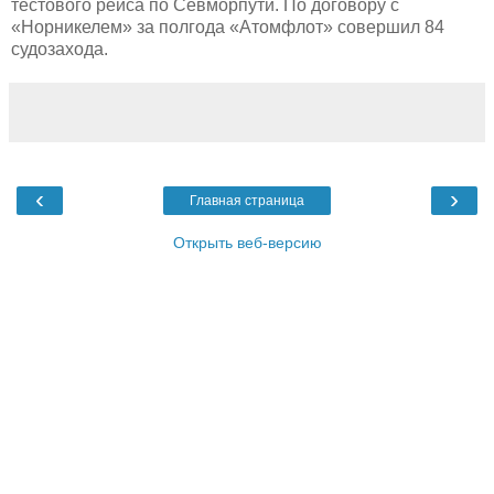
тестового рейса по Севморпути. По договору с
«Норникелем» за полгода «Атомфлот» совершил 84
судозахода.
‹
›
Главная страница
Открыть веб-версию