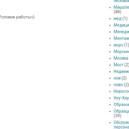
экскава
Машспе
(88)
Условия работы»)
мед
(1)
Медици
Менед
Монтаж
морс
(1
Морски
Москва
Мост
(2
Недвиж
нов
(2)
ново
(2)
Новост
Ноу-Хау
Образо
Образц
(39)
Обслуж
персон