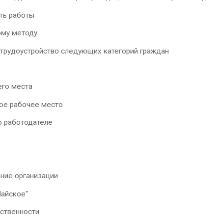
ть работы
ому методу
трудоустройство следующих категорий граждан
его места
ое рабочее место
о работодателе
ние организации
Майское"
ственности