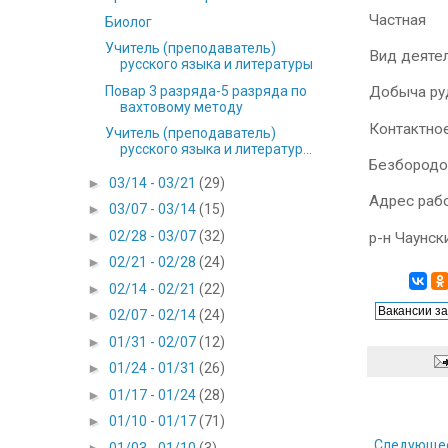
Частная
Биолог
Учитель (преподаватель)
Вид деяте
русского языка и литературы
Повар 3 разряда-5 разряда по
Добыча руд
вахтовому методу
Контактно
Учитель (преподаватель)
русского языка и литератур...
Безбородо
►
03/14 - 03/21
(29)
Адрес раб
►
03/07 - 03/14
(15)
►
02/28 - 03/07
(32)
р-н Чаунск
►
02/21 - 02/28
(24)
►
02/14 - 02/21
(22)
►
02/07 - 02/14
(24)
►
01/31 - 02/07
(12)
►
01/24 - 01/31
(26)
►
01/17 - 01/24
(28)
►
01/10 - 01/17
(71)
Следующе
►
01/03 - 01/10
(3)