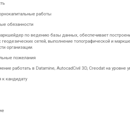
ть
горнокапитальные работы
ые обязанности
аркшейдер по ведению базы данных, обеспечивает построение
 геодезических сетей, выполнение топографической и маркше
ти организации.
льные пожелания
мение работать в Datamine, AutocadCivil 3D, Сreodat на уровне 
я к кандидату
ие