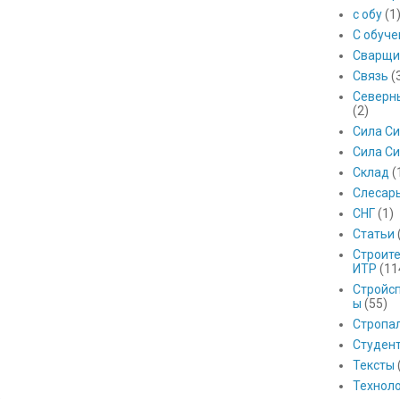
с обу
(1
С обуч
Сварщи
Связь
(
Северны
(2)
Сила С
Сила Си
Склад
(
Слесар
СНГ
(1)
Статьи
Строит
ИТР
(11
Стройс
ы
(55)
Стропа
Студен
Тексты
Технол
ь.