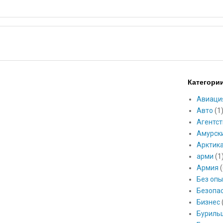
Категори
Авиаци
Авто
(1
Агентст
Амурск
Арктик
арми
(1
Армия
(
Без опы
Безопа
Бизнес
Буриль