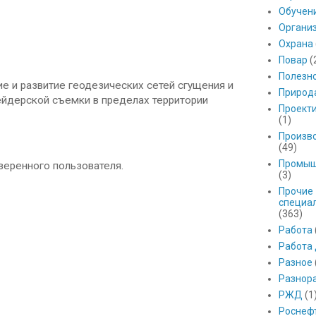
Обучен
Органи
Охрана
Повар
(
Полезн
 и развитие геодезических сетей сгущения и
Природ
йдерской съемки в пределах территории
Проект
(1)
Произв
(49)
Промыш
уверенного пользователя.
(3)
Прочие
специа
(363)
Работа
Работа
Разное
Разнор
РЖД
(1
Роснеф