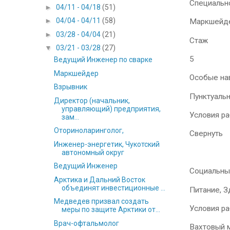
Специальн
►
04/11 - 04/18
(51)
►
04/04 - 04/11
(58)
Маркшейд
►
03/28 - 04/04
(21)
Стаж
▼
03/21 - 03/28
(27)
5
Ведущий Инженер по сварке
Маркшейдер
Особые на
Взрывник
Пунктуальн
Директор (начальник,
управляющий) предприятия,
Условия р
зам...
Оториноларинголог,
Свернуть
Инженер-энергетик, Чукотский
автономный округ
Ведущий Инженер
Социальны
Арктика и Дальний Восток
объединят инвестиционные ...
Питание, 
Медведев призвал создать
Условия р
меры по защите Арктики от...
Врач-офтальмолог
Вахтовый м