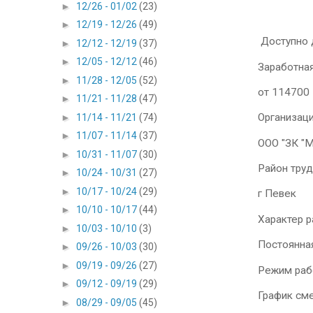
►
12/26 - 01/02
(23)
►
12/19 - 12/26
(49)
Доступно д
►
12/12 - 12/19
(37)
►
12/05 - 12/12
(46)
Заработная
►
11/28 - 12/05
(52)
от 114700
►
11/21 - 11/28
(47)
Организац
►
11/14 - 11/21
(74)
►
11/07 - 11/14
(37)
ООО "ЗК "
►
10/31 - 11/07
(30)
Район тру
►
10/24 - 10/31
(27)
►
10/17 - 10/24
(29)
г Певек
►
10/10 - 10/17
(44)
Характер 
►
10/03 - 10/10
(3)
Постоянна
►
09/26 - 10/03
(30)
►
09/19 - 09/26
(27)
Режим раб
►
09/12 - 09/19
(29)
График см
►
08/29 - 09/05
(45)