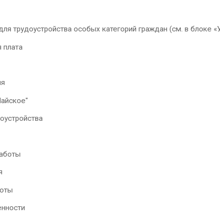
ля трудоустройства особых категорий граждан (см. в блоке «
 плата
ия
Майское"
доустройства
работы
я
оты
енности