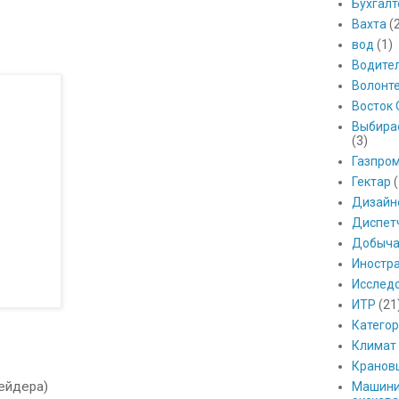
Бухгалт
Вахта
(
вод
(1)
Водите
Волонт
Восток 
Выбира
(3)
Газпро
Гектар
(
Дизайн
Диспет
Добыч
Иностр
Исслед
ИТР
(21
Катего
Климат
Кранов
шейдера)
Машини