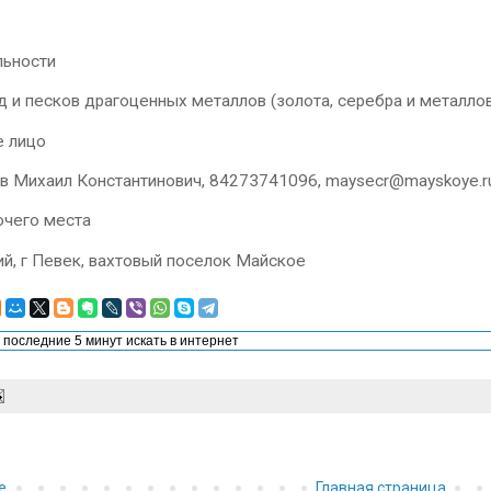
льности
 и песков драгоценных металлов (золота, серебра и металло
е лицо
в Михаил Константинович, 84273741096, maysecr@mayskoye.
очего места
ий, г Певек, вахтовый поселок Майское
е
Главная страница