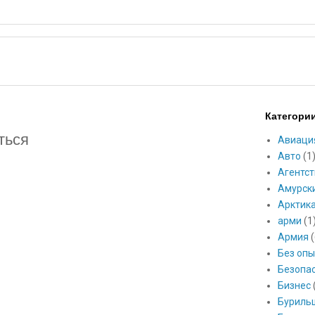
Категори
ться
Авиаци
Авто
(1
Агентст
Амурск
Арктик
арми
(1
Армия
(
Без опы
Безопа
Бизнес
Буриль