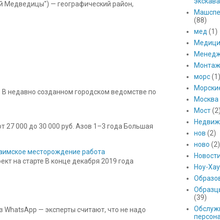
экскава
ой Медведицы") — географический район,
Машспе
(88)
мед
(1)
Медици
Менед
Монтаж
морс
(1
Морски
 В недавно созданном городском ведомстве по
Москва
Мост
(2
Недвиж
 27 000 до 30 000 руб. Азов 1–3 года Большая
нов
(2)
ново
(2)
 Баимское месторождение работа
Новост
кт на старте В конце декабря 2019 года
Ноу-Хау
Образо
Образц
(39)
Обслуж
з WhatsApp — эксперты считают, что не надо
персон