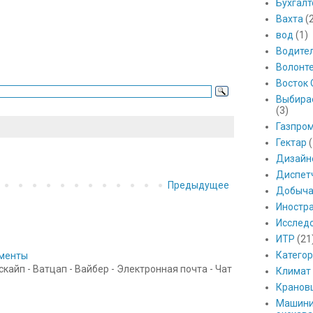
Бухгалт
Вахта
(
вод
(1)
Водите
Волонт
Восток 
Выбира
(3)
Газпро
Гектар
(
Дизайн
Диспет
Предыдущее
Добыч
Иностр
Исслед
ИТР
(21
Катего
ументы
айп - Ватцап - Вайбер - Электронная почта - Чат
Климат
Кранов
Машини