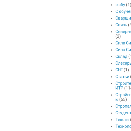
с обу
(1
С обуч
Сварщи
Связь
(
Северны
(2)
Сила С
Сила Си
Склад
(
Слесар
СНГ
(1)
Статьи
Строит
ИТР
(11
Стройс
ы
(55)
Стропа
Студен
Тексты
Технол