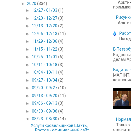
Арктик
▼
2020
(334)
примыкаю
►
12/27 - 01/03
(1)
Рисунки
►
12/20 - 12/27
(3)
Арктика
►
12/13 - 12/20
(2)
Работ
►
12/06 - 12/13
(11)
Погод
►
11/29 - 12/06
(4)
►
11/15 - 11/22
(3)
В Петерб
Кадровый
►
10/25 - 11/01
(6)
делам Ар
►
10/11 - 10/18
(3)
Водитель
►
10/04 - 10/11
(4)
МАГНИТ, 
компания
►
09/27 - 10/04
(2)
►
09/20 - 09/27
(10)
►
09/13 - 09/20
(11)
►
09/06 - 09/13
(3)
►
08/30 - 09/06
(4)
▼
08/23 - 08/30
(14)
Нормал
Только 
Услуги кровельщиков Шахты,
стесняться
Ростов - официальный сайт