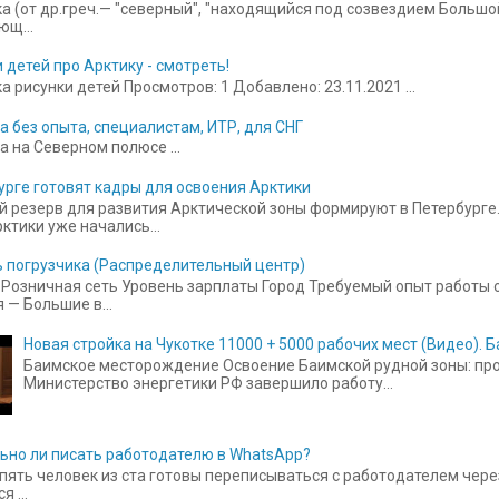
а (от др.греч.— "северный", "находящийся под созвездием Больш
щ...
 детей про Арктику - смотреть!
 рисунки детей Просмотров: 1 Добавлено: 23.11.2021 ...
а без опыта, специалистам, ИТР, для СНГ
а на Северном полюсе ...
урге готовят кадры для освоения Арктики
 резерв для развития Арктической зоны формируют в Петербурге.
ктики уже начались...
 погрузчика (Распределительный центр)
Розничная сеть Уровень зарплаты Город Требуемый опыт работы от
 — Большие в...
Новая стройка на Чукотке 11000 + 5000 рабочих мест (Видео).
Баимское месторождение Освоение Баимской рудной зоны: прое
Министерство энергетики РФ завершило работу...
ьно ли писать работодателю в WhatsApp?
пять человек из ста готовы переписываться с работодателем чере
 ...