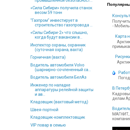
промышленной безопасност...
Популярны
«Сила Сибири» получила станок
весом 59 тонн
Консульт
"Газпром" инвестирует в
Получить
строительство газопровода ...
- Мобильн
«Силы Сибири-2» что слышно,
Карта н
когда будут вакансии в...
Арктик
Инспектор охраны, охранник
примыкаю
(суточная охрана, вахта)
Рисунки
Горничная (вахта)
Арктика
Водитель автомобиля Volvo
(шарнирно-сочлененный са...
Работ
Водитель автомобиля БелАз
Погод
Инженер по наладке
В Петерб
аппаратуры релейной защиты
Кадровый
и ав...
делам Ар
Кладовщик (вахтовый метод)
Водитель
Швея-портной
МАГНИТ, 
Кладовщик-комплектовщик
компания
VIP повар в семью