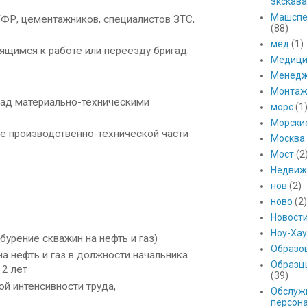
экскава
Машспе
ГФР, цементажников, специалистов ЗТС,
(88)
мед
(1)
ящимся к работе или переезду бригад.
Медици
Менед
Монтаж
гад материально-техническими
морс
(1
Морски
ке производственно-технической части
Москва
Мост
(2
Недвиж
нов
(2)
ново
(2)
Новост
Ноу-Хау
урение скважин на нефть и газ)
Образо
а нефть и газ в должности начальника
Образц
 2 лет
(39)
й интенсивности труда,
Обслуж
персон