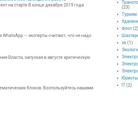
Транспо
кт на старте В конце декабря 2019 года
(23)
Туризм
Удален
Флот
(2
Шахтер
з WhatsApp — эксперты считают, что не надо
эк
(1)
Эколог
Электр
ния Власти, запуская в августе арктическую
Электро
Электр
Юристы
IT
(2)
 тематических блоков. Воспользуйтесь нашими