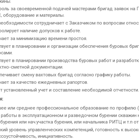
жины.
роль за своевременной подачей мастерами бригад заявок на 
, оборудование и материалы.
необходимости сотрудничает с Заказчиком по вопросам относ
ролирует наличие допусков к работе.
чает за минимизацию времени простоя.
твует в планировании и организации обеспечения буровых бри
рсами.
твует в планировании производства буровых работ и разработ
ктно-сметной документации.
печивает смену вахтовых бригад согласно графику работы.
чает за качество ежедневных рапортов.
т установленный учет и составление необходимой отчетности.
я:
ее или среднее профессиональное образование по профилю (б
 работы в эксплуатационном и разведочном бурении скважин н
бурения или нач.участка бурения, или начальника РИТЦ и т.п от
кий уровень управленческих компетенций, готовность к высоко
ссоустойчивость, инициативность.