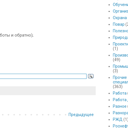
Обучен
Органи
Охрана
Повар
(
Полезн
боты и обратно);
Природ
Проект
(1)
Произв
(49)
Промыш
(3)
Прочие
специа
(363)
Работа
Работа
Разное
Разнор
Предыдущее
РЖД
(1
Роснеф