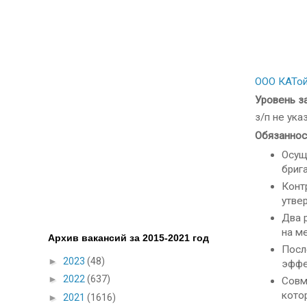
ООО КАТо
Уровень з
з/п не ука
Обязаннос
Осущ
бриг
Конт
утве
Два 
на м
Архив вакансий за 2015-2021 год
Посл
►
2023
(48)
эффе
►
2022
(637)
Совм
кото
►
2021
(1616)