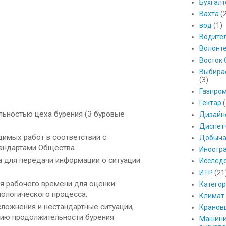
Бухгалт
Вахта
(
вод
(1)
Водите
Волонт
Восток 
Выбира
(3)
Газпро
Гектар
(
ьностью цеха бурения (3 буровые
Дизайн
Диспет
имых работ в соответствии с
Добыч
андартами Общества.
Иностр
а для передачи информации о ситуации
Исслед
ИТР
(21
я рабочего времени для оценки
Катего
ологического процесса.
Климат
сложнения и нестандартные ситуации,
Кранов
ению продолжительности бурения
Машини