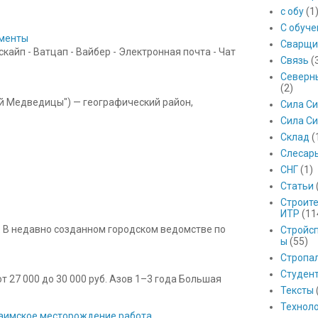
с обу
(1
С обуч
ументы
Сварщи
айп - Ватцап - Вайбер - Электронная почта - Чат
Связь
(
Северны
(2)
ой Медведицы") — географический район,
Сила С
Сила Си
Склад
(
Слесар
СНГ
(1)
Статьи
Строит
ИТР
(11
 В недавно созданном городском ведомстве по
Стройс
ы
(55)
Стропа
Студен
 27 000 до 30 000 руб. Азов 1–3 года Большая
Тексты
Технол
 Баимское месторождение работа