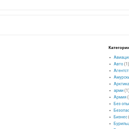
Категори
Авиаци
Авто
(1
Агентст
Амурск
Арктик
арми
(1
Армия
(
Без опы
Безопа
Бизнес
Буриль