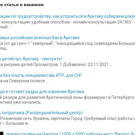
е статьи и вакансии
ации по трудоустройству, как устроиться в Арктику собираем док
 консультацию удобным способом - онлайн консультация 24/365 - ск
ый ...
овых российских военных баз в Арктике
а (от др.греч.— "северный", "находящийся под созвездием Больш
щ...
 детей про Арктику - смотреть!
 рисунки детей Просмотров: 1 Добавлено: 23.11.2021 ...
а без опыта, специалистам, ИТР, для СНГ
а на Северном полюсе ...
урге готовят кадры для освоения Арктики
 резерв для развития Арктической зоны формируют в Петербурге.
ктики уже начались...
 погрузчика (Распределительный центр)
Розничная сеть Уровень зарплаты Город Требуемый опыт работы от
 — Большие в...
Новая стройка на Чукотке 11000 + 5000 рабочих мест (Видео).