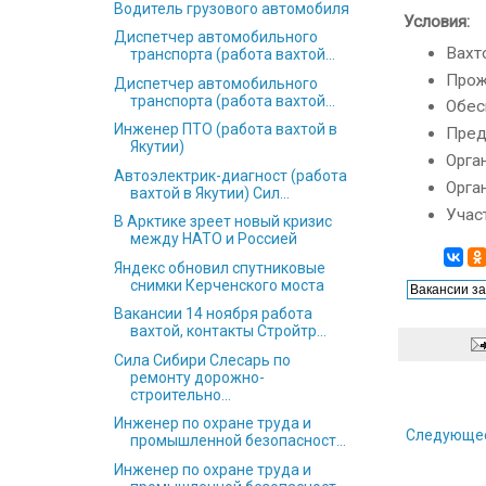
Водитель грузового автомобиля
Условия:
Диспетчер автомобильного
Вахт
транспорта (работа вахтой...
Прож
Диспетчер автомобильного
транспорта (работа вахтой...
Обес
Инженер ПТО (работа вахтой в
Пред
Якутии)
Орга
Автоэлектрик-диагност (работа
Орга
вахтой в Якутии) Сил...
Учас
В Арктике зреет новый кризис
между НАТО и Россией
Яндекс обновил спутниковые
снимки Керченского моста
Вакансии 14 ноября работа
вахтой, контакты Стройтр...
Сила Сибири Слесарь по
ремонту дорожно-
строительно...
Инженер по охране труда и
Следующе
промышленной безопасност...
Инженер по охране труда и