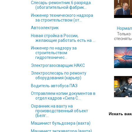
Слесарь-ремонтник 6 разряда
(обогатительной фабрик...
Инженер технического надзора
за строительством (от...
Автоэлектрик
Нормал
Только 
Новая стройка в России,
стесняться
желающие работать есть на ...
Инженер по надзору за
строительством
гидротехничес...
Электрогазосварщик НАКС
Электрослесарь по ремонту
оборудования (карьер)
Водитель автобуса ПАЗ
Отправляем копии документов в
отдел кадров «Сила С...
Охранник на вахту на
производственный объект
Искать вак
(Белг...
Машинист бульдозера (вахта)
Машинист экскаватора (вахта)