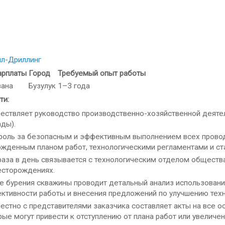
йл-Дриллинг
арплаты
Город
Требуемый опыт работы
зана
Бузулук
1–3 года
ти:
ествляет руководство производственно-хозяйственной деятел
ады).
роль за безопасным и эффективным выполнением всех провод
ржденным планом работ, технологическими регламентами и ст
раза в день связывается с технологическим отделом обществ
есторождениях.
е бурения скважины проводит детальный анализ использовани
ктивности работы и внесения предложений по улучшению техн
естно с представителями заказчика составляет акты на все о
рые могут привести к отступлению от плана работ или увелич