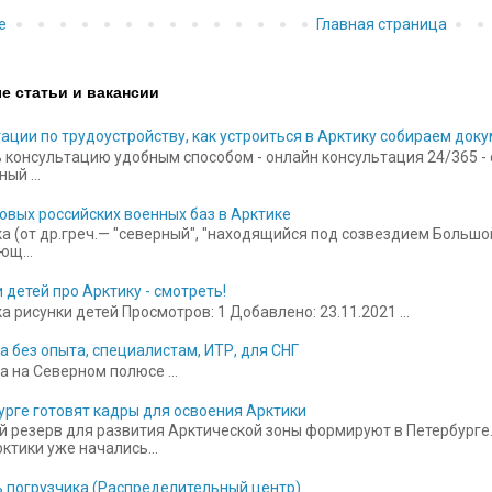
е
Главная страница
е статьи и вакансии
ации по трудоустройству, как устроиться в Арктику собираем док
 консультацию удобным способом - онлайн консультация 24/365 - ск
ый ...
овых российских военных баз в Арктике
а (от др.греч.— "северный", "находящийся под созвездием Больш
щ...
 детей про Арктику - смотреть!
 рисунки детей Просмотров: 1 Добавлено: 23.11.2021 ...
а без опыта, специалистам, ИТР, для СНГ
а на Северном полюсе ...
урге готовят кадры для освоения Арктики
 резерв для развития Арктической зоны формируют в Петербурге.
ктики уже начались...
 погрузчика (Распределительный центр)