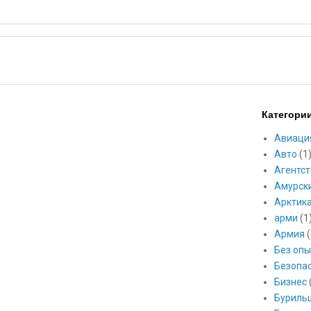
Категори
Авиаци
Авто
(1
Агентст
Амурск
Арктик
арми
(1
Армия
(
Без опы
Безопа
Бизнес
Буриль