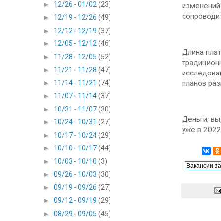
►
12/26 - 01/02
(23)
изменений 
сопроводит
►
12/19 - 12/26
(49)
►
12/12 - 12/19
(37)
►
12/05 - 12/12
(46)
Длина плат
►
11/28 - 12/05
(52)
традиционн
►
11/21 - 11/28
(47)
исследован
►
11/14 - 11/21
(74)
планов раз
►
11/07 - 11/14
(37)
►
10/31 - 11/07
(30)
Деньги, вы
►
10/24 - 10/31
(27)
уже в 2022
►
10/17 - 10/24
(29)
►
10/10 - 10/17
(44)
►
10/03 - 10/10
(3)
►
09/26 - 10/03
(30)
►
09/19 - 09/26
(27)
►
09/12 - 09/19
(29)
►
08/29 - 09/05
(45)