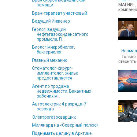
Врач скорой медицинской
МАГНИТ, 
помощи
компания
Врач-терапевт участковый
Ведущий Инженер
Геолог, ведущий
нефтегазоконденсатного
промысла, П...
Биолог микробиолог,
Нормал
бактериолог
Только 
Главный механик
стесняться
Стоматолог-хирург-
имплантолог, жилье
предоставляется
Агент по продаже
недвижимости. Вакантных
рабочих м...
Автоэлектрик 4 разряда-7
разряда
Электрогазосварщик
Миллиард на «Северный полюс»
Поднимать целину в Арктике