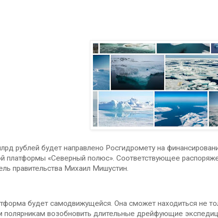
лрд рублей будет направлено Росгидромету на финансировани
ой платформы «Северный полюс». Соответствующее распоряже
ель правительства Михаил Мишустин.
тформа будет самодвижущейся. Она сможет находиться не толь
м полярникам возобновить длительные дрейфующие экспедици