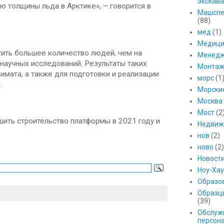
экскава
ю толщины льда в Арктике», – говорится в
Машспе
(88)
мед
(1)
Медици
тить большее количество людей, чем на
Менед
научных исследований. Результаты таких
Монтаж
мата, а также для подготовки и реализации
морс
(1
.
Морски
Москва
Мост
(2
шить строительство платформы в 2021 году и
Недвиж
нов
(2)
ново
(2)
Новост
Ноу-Хау
Образо
Образц
(39)
Обслуж
персон