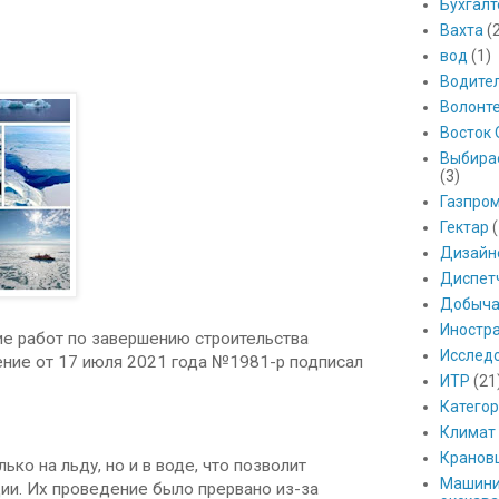
Бухгалт
Вахта
(
вод
(1)
Водите
Волонт
Восток 
Выбира
(3)
Газпро
Гектар
(
Дизайн
Диспет
Добыч
Иностр
е работ по завершению строительства
Исслед
ние от 17 июля 2021 года №1981-р подписал
ИТР
(21
Катего
Климат
Кранов
ко на льду, но и в воде, что позволит
Машини
и. Их проведение было прервано из-за