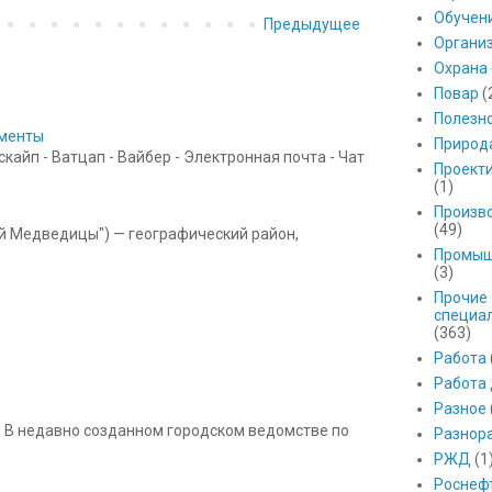
Обучен
Предыдущее
Органи
Охрана
Повар
(
Полезн
ументы
Природ
айп - Ватцап - Вайбер - Электронная почта - Чат
Проект
(1)
Произв
(49)
ой Медведицы") — географический район,
Промыш
(3)
Прочие
специа
(363)
Работа
Работа
Разное
 В недавно созданном городском ведомстве по
Разнор
РЖД
(1
Роснеф