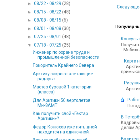
►
08/22 - 08/29
(28)
Следующе
►
08/15 - 08/22
(48)
►
08/08 - 08/15
(6)
Популярны
►
08/01 - 08/08
(30)
►
07/25 - 08/01
(48)
Консульт
Получить
▼
07/18 - 07/25
(25)
- Мобильн
Инженер по охране труда и
промышленной безопасности
Карта н
Покоритель Крайнего Севера
Арктик
примыкаю
Арктику закроют «летающие
радары»
Рисунки
Мастер буровой 1 категории
Арктика
(класса)
Работ
Для Арктики 50 вертолетов
Ми-8АМТ
Погод
Как получить свой «Гектар
В Петерб
Арктики»?
Кадровый
Федор Конюхов уже пять дней
делам Ар
находится на одиночной...
Водитель