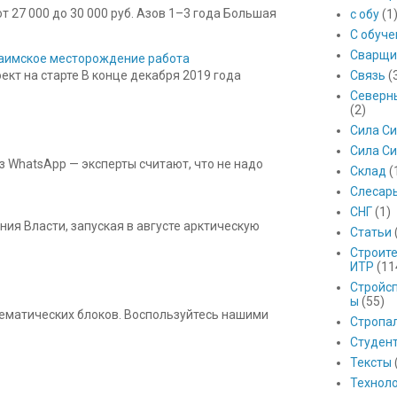
 27 000 до 30 000 руб. Азов 1–3 года Большая
с обу
(1
С обуч
Сварщи
 Баимское месторождение работа
Связь
(
кт на старте В конце декабря 2019 года
Северны
(2)
Сила С
Сила Си
з WhatsApp — эксперты считают, что не надо
Склад
(
Слесар
СНГ
(1)
ния Власти, запуская в августе арктическую
Статьи
Строит
ИТР
(11
Стройс
ы
(55)
 тематических блоков. Воспользуйтесь нашими
Стропа
Студен
Тексты
Технол