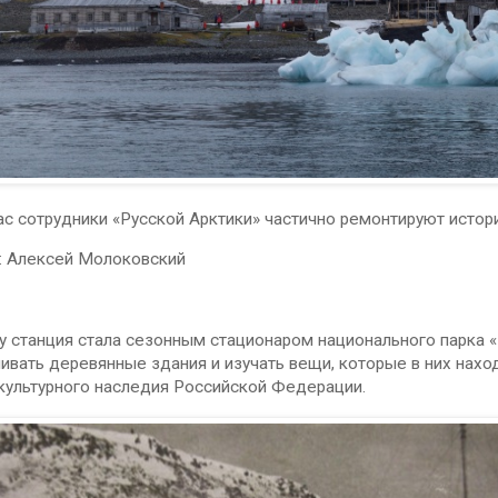
ас сотрудники «Русской Арктики» частично ремонтируют истор
:
Алексей Молоковский
у станция стала сезонным стационаром национального парка «
ивать деревянные здания и изучать вещи, которые в них наход
культурного наследия Российской Федерации.