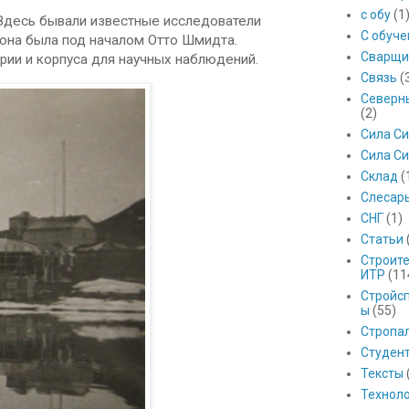
с обу
(1
 Здесь бывали известные исследователи
С обуч
 она была под началом Отто Шмидта.
Сварщи
ии и корпуса для научных наблюдений.
Связь
(
Северны
(2)
Сила С
Сила Си
Склад
(
Слесар
СНГ
(1)
Статьи
Строит
ИТР
(11
Стройс
ы
(55)
Стропа
Студен
Тексты
Технол