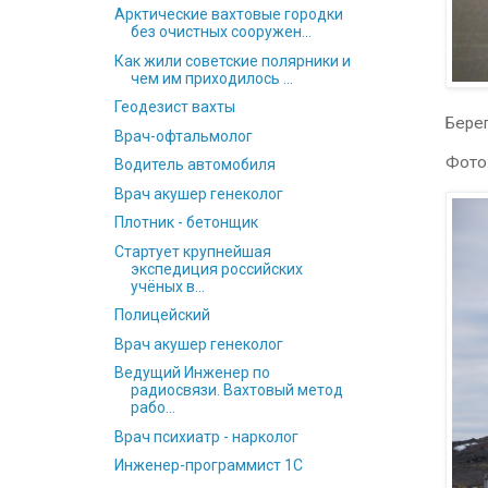
Арктические вахтовые городки
без очистных сооружен...
Как жили советские полярники и
чем им приходилось ...
Геодезист вахты
Бере
Врач-офтальмолог
Фото
Водитель автомобиля
Врач акушер генеколог
Плотник - бетонщик
Стартует крупнейшая
экспедиция российских
учёных в...
Полицейский
Врач акушер генеколог
Ведущий Инженер по
радиосвязи. Вахтовый метод
рабо...
Врач психиатр - нарколог
Инженер-программист 1С