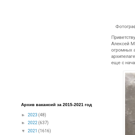
Фотограф
Приветству
Алексей Мо
огромных а
архипелаге
еще с нача
Архив вакансий за 2015-2021 год
►
2023
(48)
►
2022
(637)
▼
2021
(1616)