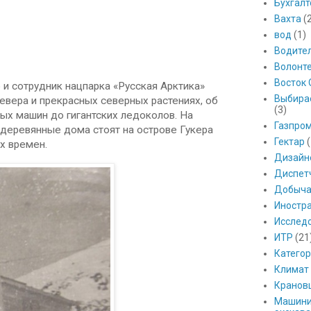
Бухгалт
Вахта
(
вод
(1)
Водите
Волонт
Восток 
 и сотрудник нацпарка «Русская Арктика»
Выбира
вера и прекрасных северных растениях, об
(3)
ых машин до гигантских ледоколов. На
Газпро
 деревянные дома стоят на острове Гукера
Гектар
(
ех времен.
Дизайн
Диспет
Добыч
Иностр
Исслед
ИТР
(21
Катего
Климат
Кранов
Машини