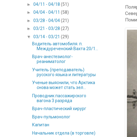
►
04/11 - 04/18
(51)
Поляр
►
04/04 - 04/11
(58)
Север
Поми
►
03/28 - 04/04
(21)
►
03/21 - 03/28
(27)
▼
03/14 - 03/21
(29)
Водитель автомобиля. п.
Междуреченский Вахта 20/1...
Врач-анестезиолог-
реаниматолог
Учитель (преподаватель)
русского языка и литературы
Ученые выяснили, что Арктика
снова может стать зел...
Проводник пассажирского
вагона 3 разряда
Врач-пластический хирург
Врач-пульмонолог
Капитан
Начальник отдела (в торговле)