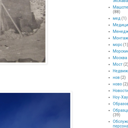
экскава
Машспе
(88)
мед
(1)
Медици
Менед
Монтаж
морс
(1
Морски
Москва
Мост
(2
Недвиж
нов
(2)
ново
(2)
Новост
Ноу-Хау
Образо
Образц
(39)
Обслуж
персон