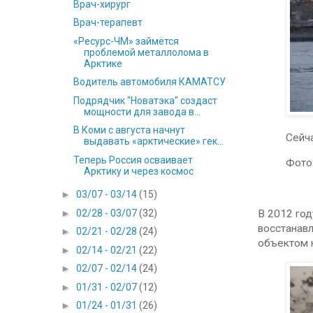
Врач-хирург
Врач-терапевт
«Ресурс-ЧМ» займётся
проблемой металлолома в
Арктике
Водитель автомобиля КАМАТСУ
Подрядчик "Новатэка" создаст
мощности для завода в...
В Коми с августа начнут
Сейч
выдавать «арктические» гек...
Теперь Россия осваивает
Фото
Арктику и через космос
►
03/07 - 03/14
(15)
►
02/28 - 03/07
(32)
В 2012 год
восстанавл
►
02/21 - 02/28
(24)
объектом 
►
02/14 - 02/21
(22)
►
02/07 - 02/14
(24)
►
01/31 - 02/07
(12)
►
01/24 - 01/31
(26)