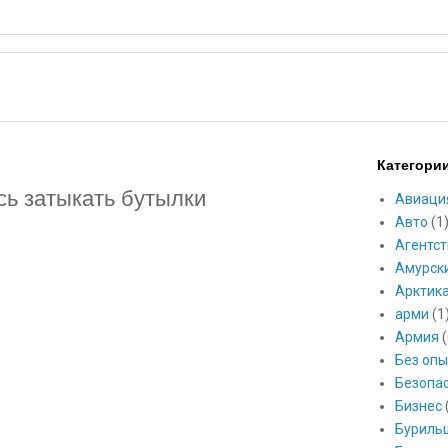
Категори
сь затыкать бутылки
Авиаци
Авто
(1
Агентст
Амурск
Арктик
арми
(1
Армия
(
Без опы
Безопа
Бизнес
Буриль