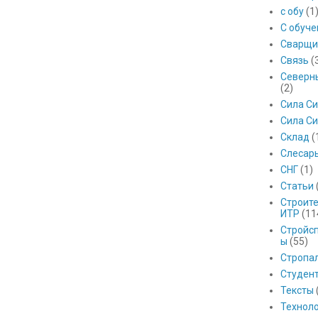
с обу
(1
С обуч
Сварщи
Связь
(
Северны
(2)
Сила С
Сила Си
Склад
(
Слесар
СНГ
(1)
Статьи
Строит
ИТР
(11
Стройс
ы
(55)
Стропа
Студен
Тексты
Технол