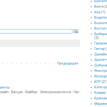
Бухгалт
Вахта
(
вод
(1)
Водите
Волонт
Восток 
Выбира
(3)
Газпро
Гектар
(
Дизайн
Диспет
Предыдущее
Добыч
Иностр
Исслед
ИТР
(21
Катего
ументы
айп - Ватцап - Вайбер - Электронная почта - Чат
Климат
Кранов
Машини