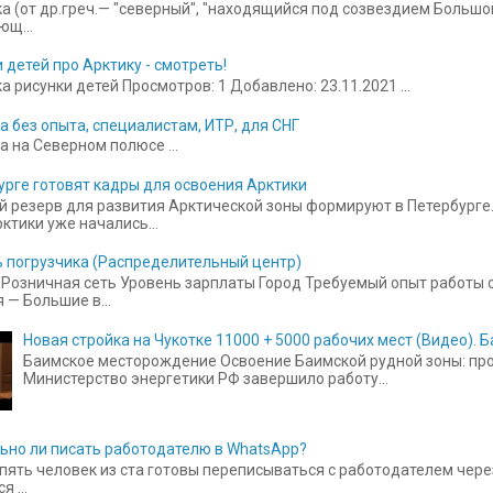
а (от др.греч.— "северный", "находящийся под созвездием Больш
щ...
 детей про Арктику - смотреть!
 рисунки детей Просмотров: 1 Добавлено: 23.11.2021 ...
а без опыта, специалистам, ИТР, для СНГ
а на Северном полюсе ...
урге готовят кадры для освоения Арктики
 резерв для развития Арктической зоны формируют в Петербурге.
ктики уже начались...
 погрузчика (Распределительный центр)
Розничная сеть Уровень зарплаты Город Требуемый опыт работы от
 — Большие в...
Новая стройка на Чукотке 11000 + 5000 рабочих мест (Видео).
Баимское месторождение Освоение Баимской рудной зоны: прое
Министерство энергетики РФ завершило работу...
ьно ли писать работодателю в WhatsApp?
пять человек из ста готовы переписываться с работодателем чере
 ...