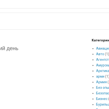
Категори
ий день
Авиаци
Авто
(1
Агентст
Амурск
Арктик
арми
(1
Армия
(
Без опы
Безопа
Бизнес
Буриль