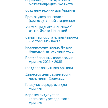
Борщевик достиг Арктики и
может навредить хозяйств...
Создание техники для Арктики
Врач акушер-гинеколог
(круглосуточный стационар)
Учитель родного (ненецкого)
языка, Ямало-Ненецкий ...
Открыт вспомогательный проект
«Восток Ойл» вахта
Инженер-электроник, Ямало-
Ненецкий автономный окру...
Востребованных профессии в
Арктике 2021 – 2035
Гардероб защитника Арктики
Директор центра занятости
населения г Салехард
Плавучие аэродромы для
Арктики
Карелия лидирует по
количеству резидентов в
Арктике