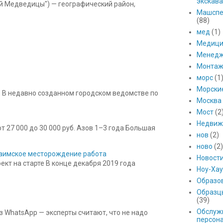
экскава
ой Медведицы") — географический район,
Машспе
(88)
мед
(1)
Медици
Менед
Монтаж
морс
(1
Морски
 В недавно созданном городском ведомстве по
Москва
Мост
(2
Недвиж
 27 000 до 30 000 руб. Азов 1–3 года Большая
нов
(2)
ново
(2)
 Баимское месторождение работа
Новост
кт на старте В конце декабря 2019 года
Ноу-Хау
Образо
Образц
(39)
Обслуж
з WhatsApp — эксперты считают, что не надо
персон