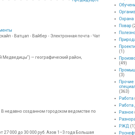
Обучен
Органи
Охрана
Повар
(
ументы
Полезн
айп - Ватцап - Вайбер - Электронная почта - Чат
Природ
Проект
(1)
ой Медведицы") — географический район,
Произв
(49)
Промыш
(3)
Прочие
специа
(363)
Работа
Работа
 В недавно созданном городском ведомстве по
Разное
Разнор
РЖД
(1
 27 000 до 30 000 руб. Азов 1–3 года Большая
Роснеф