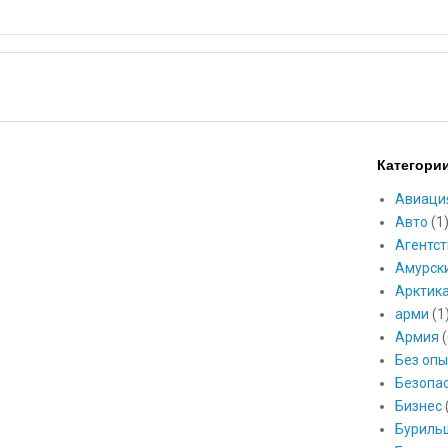
Категори
Авиаци
Авто
(1
Агентст
Амурск
Арктик
арми
(1
Армия
(
Без опы
Безопа
Бизнес
Буриль