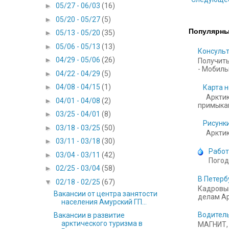
►
05/27 - 06/03
(16)
►
05/20 - 05/27
(5)
Популярны
►
05/13 - 05/20
(35)
►
05/06 - 05/13
(13)
Консульт
►
04/29 - 05/06
(26)
Получить
- Мобильн
►
04/22 - 04/29
(5)
►
04/08 - 04/15
(1)
Карта н
Арктик
►
04/01 - 04/08
(2)
примыкаю
►
03/25 - 04/01
(8)
Рисунки
►
03/18 - 03/25
(50)
Арктика
►
03/11 - 03/18
(30)
Работ
►
03/04 - 03/11
(42)
Погод
►
02/25 - 03/04
(58)
В Петерб
▼
02/18 - 02/25
(67)
Кадровый
Вакансии от центра занятости
делам Ар
населения Амурский ГП...
Водитель
Вакансии в развитие
арктического туризма в
МАГНИТ, 