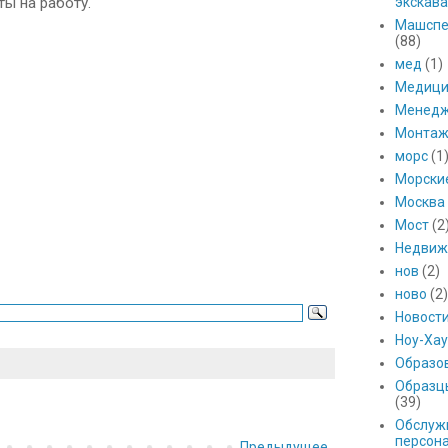
ы на работу.
экскава
Машспе
(88)
мед
(1)
Медици
Менед
Монтаж
морс
(1
Морски
Москва
Мост
(2
Недвиж
нов
(2)
ново
(2)
Новост
Ноу-Хау
Образо
Образц
(39)
Обслуж
персон
Предыдущее