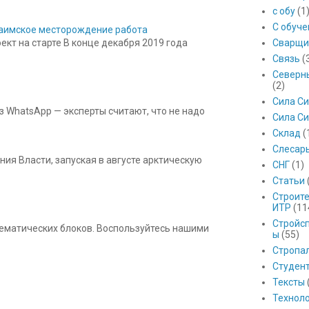
с обу
(1
С обуч
 Баимское месторождение работа
кт на старте В конце декабря 2019 года
Сварщи
Связь
(
Северны
(2)
Сила С
з WhatsApp — эксперты считают, что не надо
Сила Си
Склад
(
Слесар
ния Власти, запуская в августе арктическую
СНГ
(1)
Статьи
Строит
ИТР
(11
Стройс
 тематических блоков. Воспользуйтесь нашими
ы
(55)
Стропа
Студен
Тексты
Технол