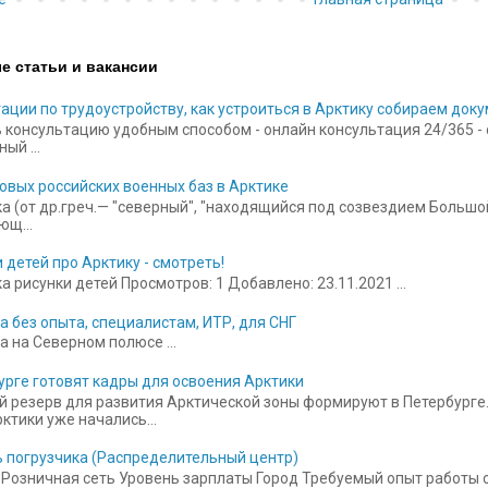
е статьи и вакансии
ации по трудоустройству, как устроиться в Арктику собираем док
 консультацию удобным способом - онлайн консультация 24/365 - ск
ый ...
овых российских военных баз в Арктике
а (от др.греч.— "северный", "находящийся под созвездием Больш
щ...
 детей про Арктику - смотреть!
 рисунки детей Просмотров: 1 Добавлено: 23.11.2021 ...
а без опыта, специалистам, ИТР, для СНГ
а на Северном полюсе ...
урге готовят кадры для освоения Арктики
 резерв для развития Арктической зоны формируют в Петербурге.
ктики уже начались...
 погрузчика (Распределительный центр)
Розничная сеть Уровень зарплаты Город Требуемый опыт работы от