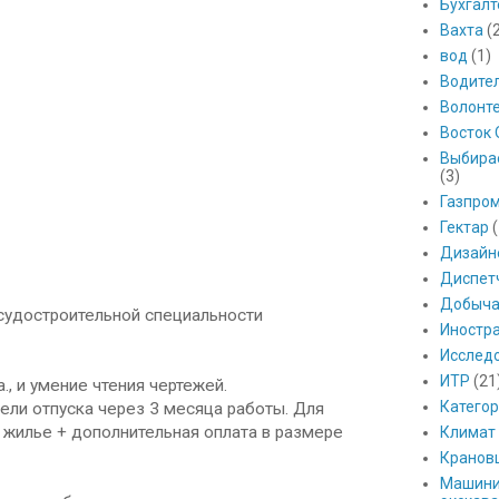
Бухгалт
Вахта
(
вод
(1)
Водите
Волонт
Восток 
Выбира
(3)
Газпро
Гектар
(
Дизайн
Диспет
Добыч
 судостроительной специальности
Иностр
Исслед
ИТР
(21
 и умение чтения чертежей.
Катего
ели отпуска через 3 месяца работы. Для
жилье + дополнительная оплата в размере
Климат
Кранов
Машини