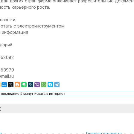
ан других стран фирма оплачивает разрешительные документ
ть карьерного роста.
навыки
ботать с электроинструментом
я информация
илорий
062082
863979
mail.ru
е
Главная страница