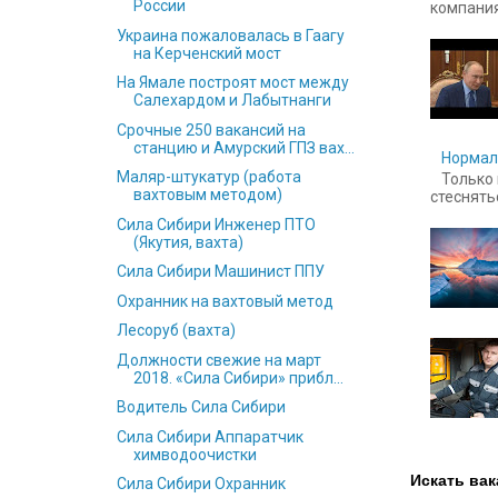
России
компания
Украина пожаловалась в Гаагу
на Керченский мост
На Ямале построят мост между
Салехардом и Лабытнанги
Срочные 250 вакансий на
станцию и Амурский ГПЗ вах...
Нормал
Маляр-штукатур (работа
Только 
вахтовым методом)
стесняться
Сила Сибири Инженер ПТО
(Якутия, вахта)
Сила Сибири Машинист ППУ
Охранник на вахтовый метод
Лесоруб (вахта)
Должности свежие на март
2018. «Сила Сибири» прибл...
Водитель Сила Сибири
Сила Сибири Аппаратчик
химводоочистки
Искать вак
Сила Сибири Охранник