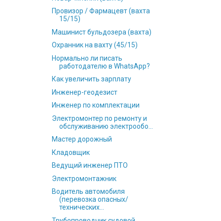
Провизор / Фармацевт (вахта
15/15)
Машинист бульдозера (вахта)
Охранник на вахту (45/15)
Нормально ли писать
работодателю в WhatsApp?
Как увеличить зарплату
Инженер-геодезист
Инженер по комплектации
Электромонтер по ремонту и
обслуживанию электрообо...
Мастер дорожный
Кладовщик
Ведущий инженер ПТО
Электромонтажник
Водитель автомобиля
(перевозка опасных/
технических...
Трубопроводчик судовой