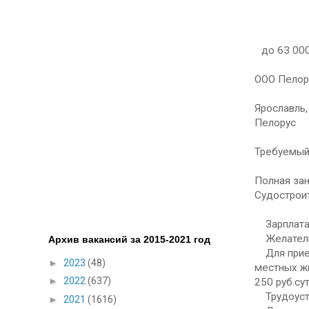
до 63 000
ООО Пелор
Ярославль,
Пелорус
Требуемый 
Полная зан
Судостроит
Зарплата 
Желательно
Архив вакансий за 2015-2021 год
Для приезж
►
2023
(48)
местных ж
►
2022
(637)
250 руб.су
Трудоустр
►
2021
(1616)