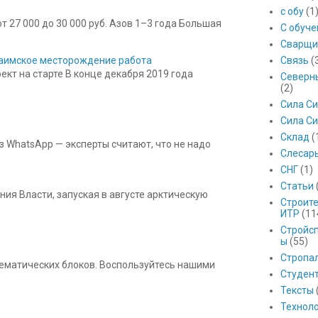
с обу
(1
 27 000 до 30 000 руб. Азов 1–3 года Большая
С обуч
Сварщи
Связь
(
 Баимское месторождение работа
кт на старте В конце декабря 2019 года
Северны
(2)
Сила С
Сила Си
Склад
(
з WhatsApp — эксперты считают, что не надо
Слесар
СНГ
(1)
Статьи
ния Власти, запуская в августе арктическую
Строит
ИТР
(11
Стройс
ы
(55)
Стропа
 тематических блоков. Воспользуйтесь нашими
Студен
Тексты
Технол