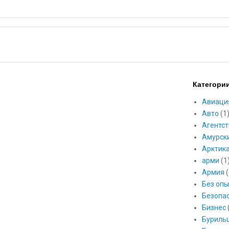
Категори
Авиаци
Авто
(1
Агентст
Амурск
Арктик
арми
(1
Армия
(
Без опы
Безопа
Бизнес
Буриль