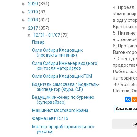
►
2020
(334)
4. Проезд:
►
2019
(83)
компенсир
в одну сто
►
2018
(818)
Красноярск
▼
2017
(357)
5. Питание:
▼
12/31 - 01/07
(79)
в столовой
Повар
6. Прожива
Сила Сибири Кладовщик
Вагон-горо
(продукты питания)
7. Спецод
Сила Сибири Инженер входного
предостав
контроля материалов
Работа ва
Сила Сибири Кладовщик ГСМ
на террито
+7 962 58
Водитель самосвала / Водитель-
экспедитор (Фура, С,Е)
Шакина Юл
Ведущий инженер по бурению
(супервайзер)
Машинист мостового крана
Фармацевт 15/15
Мастер-прораб строительного
участка