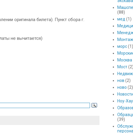
экскава
Машспе
(88)
мед
(1)
лении оригинала билета). Пункт сбора г.
Медици
Менед
платы не вычитается)
Монтаж
морс
(1
Морски
Москва
Мост
(2
Недвиж
нов
(2)
ново
(2)
Новост
Ноу-Хау
Образо
Образц
(39)
Обслуж
персон