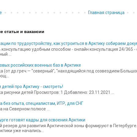
е
Главная страница
е статьи и вакансии
ации по трудоустройству, как устроиться в Арктику собираем док
 консультацию удобным способом - онлайн консультация 24/365 - ск
ый ...
овых российских военных баз в Арктике
а (от др.греч.— "северный", "находящийся под созвездием Больш
щ...
 детей про Арктику - смотреть!
 рисунки детей Просмотров: 1 Добавлено: 23.11.2021 ...
а без опыта, специалистам, ИТР, для СНГ
а на Северном полюсе ...
урге готовят кадры для освоения Арктики
 резерв для развития Арктической зоны формируют в Петербурге.
ктики уже начались...