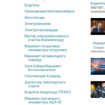
Водитель
Водитель
МАГНИТ, 
Охранник вахтой в Новосибирск
компания
Автослесарь
Электромеханик
Электрогазосварщик
Мастер электромонтажного
участка (Калининград)
Нормал
Машинист погрузчика/
Только 
экскаватора-погрузчика
стесняться
Машинист несамоходного
снаряда
Сила Сибири Машинист
бетоносмесителя
Стропальщик 4 разряд
Диспетчер транспортного
отдела
Водитель вездехода ТРЕКОЛ
Машинист шагающего
экскаватора ЭШ 6-45