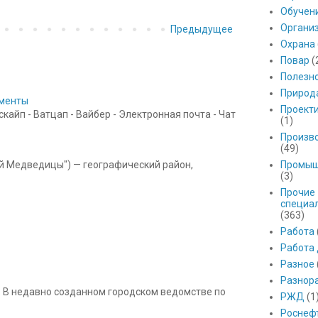
Обучен
Органи
Предыдущее
Охрана
Повар
(
Полезн
Природ
ументы
Проект
айп - Ватцап - Вайбер - Электронная почта - Чат
(1)
Произв
(49)
ой Медведицы") — географический район,
Промыш
(3)
Прочие
специа
(363)
Работа
Работа
Разное
Разнор
 В недавно созданном городском ведомстве по
РЖД
(1
Роснеф