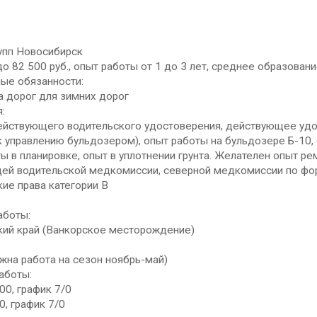
упп Новосибирск
до 82 500 руб., опыт работы от 1 до 3 лет, среднее образован
ые обязанности:
а дорог для зимних дорог
:
ействующего водительского удостоверения, действующее удо
 управлению бульдозером), опыт работы на бульдозере Б-10, 
ы в планировке, опыт в уплотнении грунта. Желателен опыт ре
ей водительской медкомиссии, северной медкомиссии по фо
ие права категории B
аботы:
кий край (Ванкорское месторождение)
жна работа на сезон ноябрь-май)
аботы:
.00, график 7/0
0, график 7/0