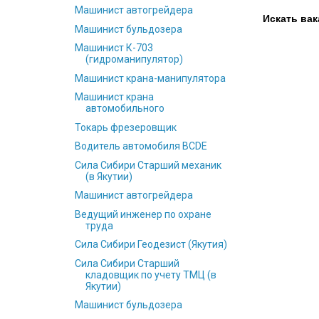
Машинист автогрейдера
Искать вак
Машинист бульдозера
Машинист К-703
(гидроманипулятор)
Машинист крана-манипулятора
Машинист крана
автомобильного
Токарь фрезеровщик
Водитель автомобиля ВСDE
Сила Сибири Старший механик
(в Якутии)
Машинист автогрейдера
Ведущий инженер по охране
труда
Сила Сибири Геодезист‎ (Якутия)
Сила Сибири Старший
кладовщик по учету ТМЦ (в
Якутии)
Машинист бульдозера