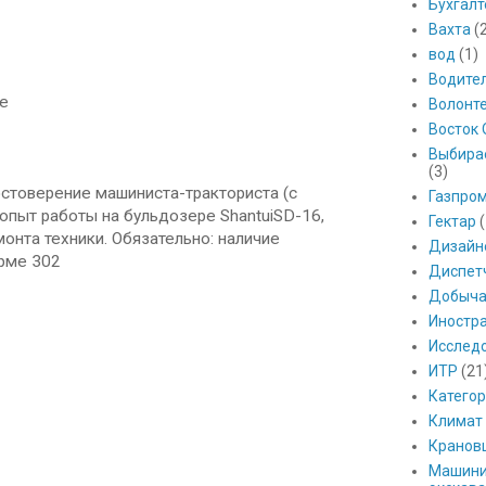
Бухгалт
Вахта
(
вод
(1)
Водите
ие
Волонт
Восток 
Выбира
(3)
стоверение машиниста-тракториста (с
Газпро
опыт работы на бульдозере ShantuiSD-16,
Гектар
(
монта техники. Обязательно: наличие
Дизайн
рме 302
Диспет
Добыч
Иностр
Исслед
ИТР
(21
Катего
Климат
Кранов
Машини