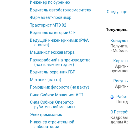
Инженер по бурению
Водитель автобетоносмесителя
Следующе
Фармацевт-провизор
Тракторист МТЗ 82
Популярны
Водитель категории С, Е
Ведущий инженер-химик (РФА
Консульт
анализ)
Получить
- Мобильн
Машинист экскаватора
Разнорабочий на производство
Карта н
(вахтовым методом)
Арктик
примыкаю
Водитель-охранник ГБР
Механик (вахта)
Рисунки
Арктика
Помощник флориста (на вахту)
Сила Сибири Машинист АГП
Работ
Погод
Сила Сибири Оператор
рубительной машины
В Петерб
Электромеханик
Кадровый
делам Ар
Инженер строительной
лаборатории