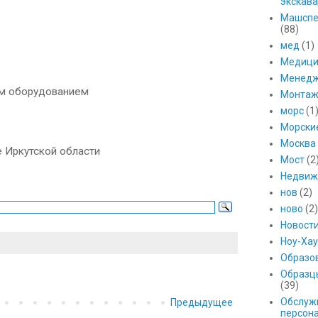
экскава
Машспе
(88)
мед
(1)
Медици
Менед
ым оборудованием
Монтаж
морс
(1
Морски
Москва
 Иркутской области
Мост
(2
Недвиж
нов
(2)
ново
(2)
Новост
Ноу-Хау
Образо
Образц
(39)
Обслуж
Предыдущее
персон