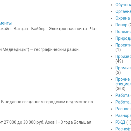
Обучен
Органи
Охрана
ументы
Повар
(
айп - Ватцап - Вайбер - Электронная почта - Чат
Полезн
Природ
Проект
ой Медведицы") — географический район,
(1)
Произв
(49)
Промыш
(3)
Прочие
специа
(363)
Работа
 В недавно созданном городском ведомстве по
Работа
Разное
Разнор
РЖД
(1
 27 000 до 30 000 руб. Азов 1–3 года Большая
Роснеф