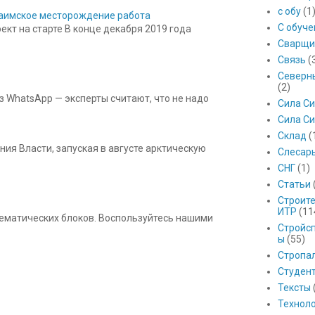
с обу
(1
 Баимское месторождение работа
С обуч
кт на старте В конце декабря 2019 года
Сварщи
Связь
(
Северны
(2)
з WhatsApp — эксперты считают, что не надо
Сила С
Сила Си
Склад
(
ния Власти, запуская в августе арктическую
Слесар
СНГ
(1)
Статьи
Строит
ИТР
(11
 тематических блоков. Воспользуйтесь нашими
Стройс
ы
(55)
Стропа
Студен
Тексты
Технол