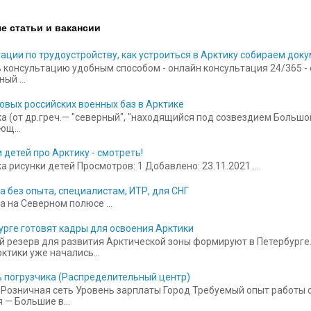
е статьи и вакансии
ации по трудоустройству, как устроиться в Арктику собираем док
 консультацию удобным способом - онлайн консультация 24/365 - ск
ый ...
овых российских военных баз в Арктике
а (от др.греч.— "северный", "находящийся под созвездием Больш
щ...
 детей про Арктику - смотреть!
 рисунки детей Просмотров: 1 Добавлено: 23.11.2021 ...
а без опыта, специалистам, ИТР, для СНГ
а на Северном полюсе ...
урге готовят кадры для освоения Арктики
 резерв для развития Арктической зоны формируют в Петербурге.
ктики уже начались...
 погрузчика (Распределительный центр)
Розничная сеть Уровень зарплаты Город Требуемый опыт работы от
 — Большие в...