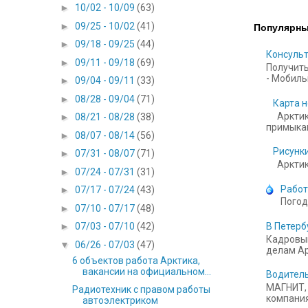
►
10/02 - 10/09
(63)
►
09/25 - 10/02
(41)
Популярны
►
09/18 - 09/25
(44)
Консульт
►
09/11 - 09/18
(69)
Получить
- Мобильн
►
09/04 - 09/11
(33)
►
08/28 - 09/04
(71)
Карта н
Арктик
►
08/21 - 08/28
(38)
примыкаю
►
08/07 - 08/14
(56)
Рисунки
►
07/31 - 08/07
(71)
Арктика
►
07/24 - 07/31
(31)
Работ
►
07/17 - 07/24
(43)
Погод
►
07/10 - 07/17
(48)
В Петерб
►
07/03 - 07/10
(42)
Кадровый
▼
06/26 - 07/03
(47)
делам Ар
6 объектов работа Арктика,
вакансии на официальном...
Водитель
МАГНИТ, 
Радиотехник с правом работы
компания
автоэлектриком