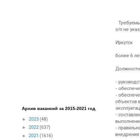
Требуемы
з/п не ука
Иркутск
более 6 ле
Должностн
- руководс
- обеспече
- обеспече
объектов в
эксплуатац
Архив вакансий за 2015-2021 год
- составле
►
2023
(48)
выполнени
►
2022
(637)
- правильн
внедрения 
►
2021
(1616)