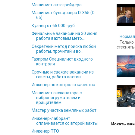
Машинист автогрейдера
Машинист бульдозера D-355 (D-
65)
Кузнец от 65 000 -руб.
Финальные вакансии на 30 июня
Нормал
работа вахтовым мето...
Только 
Секретный метод поиска любой
стесняться
работы, прочитай и во...
Газпром Специалист входного
контроля
Срочные и свежие вакансии из
газеты, работа вахтов...
Инженер по контролю качества
Машинист экскаватора с
вибропогружателем и
вращателем
Мастер участка земляных работ
Инженер-лаборант
оплачивается со второй вахты
Искать вак
Инженер ПТО