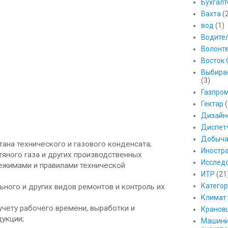
Бухгалт
Вахта
(
вод
(1)
Водите
Волонт
Восток 
Выбира
(3)
Газпро
Гектар
(
Дизайн
Диспет
Добыч
тана технического и газового конденсата;
Иностр
тяного газа и других производственных
Исслед
режимами и правилами технической
ИТР
(21
Катего
ного и других видов ремонтов и контроль их
Климат
чету рабочего времени, выработки и
Кранов
дукции;
Машини