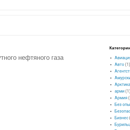
Категори
тного нефтяного газа
Авиаци
Авто
(1
Агентст
Амурск
Арктик
арми
(1
Армия
(
Без опы
Безопа
Бизнес
Буриль