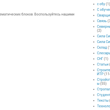
с обу
(1
С обуч
 тематических блоков. Воспользуйтесь нашими
Сварщи
Связь
(
Северны
(2)
Сила С
Сила Си
Склад
(
Слесар
СНГ
(1)
Статьи
Строит
ИТР
(11
Стройс
ы
(55)
Стропа
Студен
Тексты
Технол