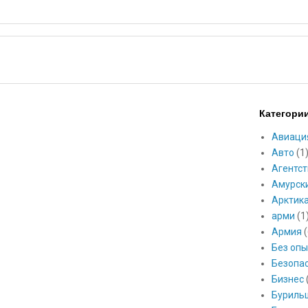
Категори
Авиаци
Авто
(1
Агентст
Амурск
Арктик
арми
(1
Армия
(
Без опы
Безопа
Бизнес
Буриль