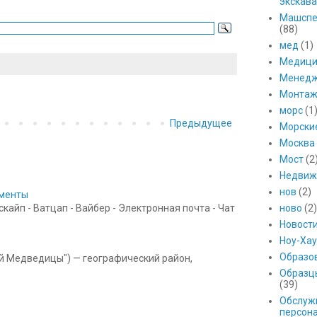
экскава
Машспе
(88)
мед
(1)
Медици
Менед
Монтаж
морс
(1
Предыдущее
Морски
Москва
Мост
(2
Недвиж
нов
(2)
ументы
ново
(2)
айп - Ватцап - Вайбер - Электронная почта - Чат
Новост
Ноу-Хау
Образо
ой Медведицы") — географический район,
Образц
(39)
Обслуж
персон