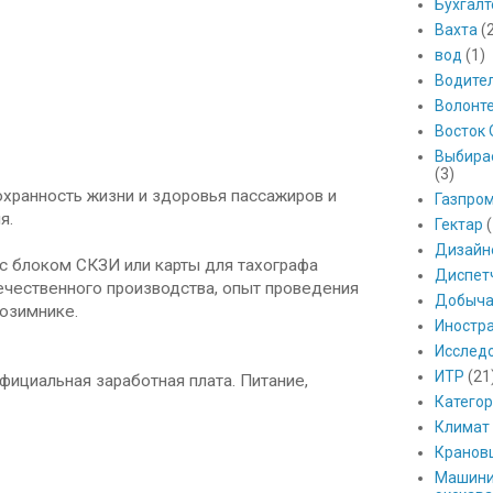
Бухгалт
Вахта
(
вод
(1)
Водите
Волонт
Восток 
Выбира
(3)
ранность жизни и здоровья пассажиров и
Газпро
я.
Гектар
(
Дизайн
 с блоком СКЗИ или карты для тахографа
Диспет
ечественного производства, опыт проведения
Добыч
тозимнике.
Иностр
Исслед
ИТР
(21
фициальная заработная плата. Питание,
Катего
Климат
Кранов
Машини