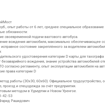
ойМост
руб., опыт работы от 6 лет, среднее специальное образование
ые обязанности:
ие своевременной подачи вахтового автобуса.
ение вождения автомобиля, максимально обеспечивающее сох
 исправное состояние закреплённого за водителем автомобил
:
дительского удостоверения категории D карты для тахографа
 безаварийного вождения, знание устройства автомобилей от
ТО согласно регламенту, опыт эксплуатации автомобиля на ав
ие права категории D
етод работы (30х30, 60х60). Официальное трудоустройство, о
, проезд и спецодежда за счёт предприятия.
хтовым методом в Удмуртии и Новом Уренгое.
1-42-53
Фарид Рашидович