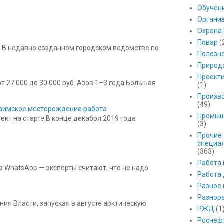
Обучен
Органи
Охрана
Повар
(
 В недавно созданном городском ведомстве по
Полезн
Природ
Проект
 27 000 до 30 000 руб. Азов 1–3 года Большая
(1)
Произв
(49)
 Баимское месторождение работа
Промыш
кт на старте В конце декабря 2019 года
(3)
Прочие
специа
(363)
Работа
з WhatsApp — эксперты считают, что не надо
Работа
Разное
Разнор
ния Власти, запуская в августе арктическую
РЖД
(1
Роснеф