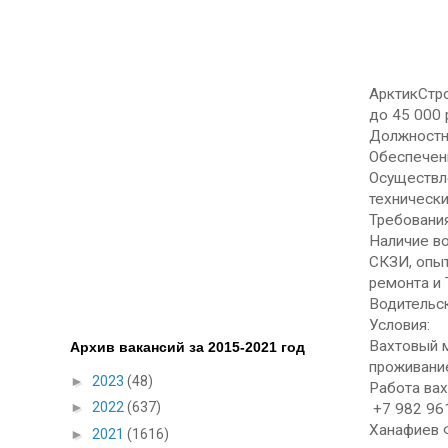
АрктикСтр
до 45 000 
Должностн
Обеспечен
Осуществл
технически
Требования
Наличие во
СКЗИ, опыт
ремонта и 
Водительск
Условия:
Вахтовый м
Архив вакансий за 2015-2021 год
проживание
►
2023
(48)
Работа ва
►
2022
(637)
+7 982 96
Ханафиев 
►
2021
(1616)