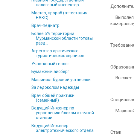
Главный Государственный
налоговый инспектор
Дополните
Мастер, прораб (аттестация
Выполняет
НАКС)
камеральн
Врач-педиатр
Более 5% территории
Мурманской области готовы
разд...
Требования
Агрегатор арктических
туристических сервисов
Участковый геолог
Образован
Бумажный айсберг
Высшее
Машинист буровой установки
За ледоколом надежды
Врач общей практики
Специальн
(семейный)
Ведущий Инженер по
Маркшейд
управлению блоком атомной
станции
Ведущий Инженер
электротехнического отдела
Стаж