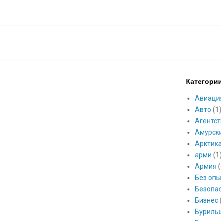
Категори
Авиаци
Авто
(1
Агентст
Амурск
Арктик
арми
(1
Армия
(
Без опы
Безопа
Бизнес
Буриль