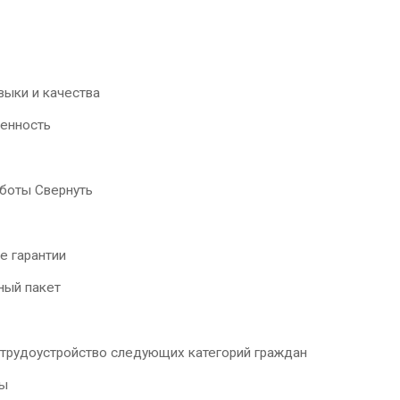
выки и качества
енность
аботы Свернуть
е гарантии
ый пакет
трудоустройство следующих категорий граждан
ы