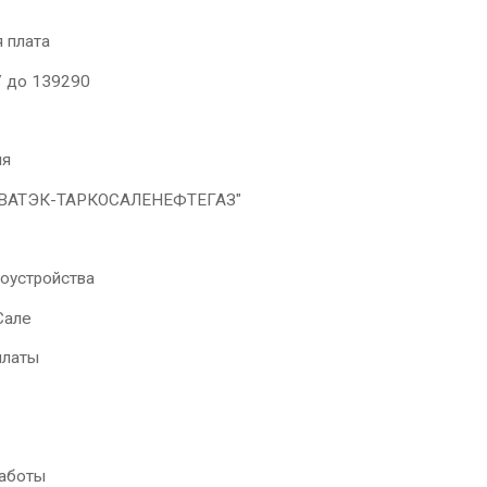
 плата
 до 139290
ия
АТЭК-ТАРКОСАЛЕНЕФТЕГАЗ"
доустройства
Сале
платы
работы