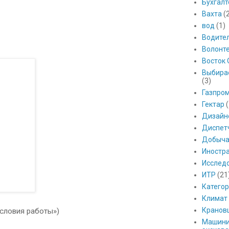
Бухгалт
Вахта
(
вод
(1)
Водите
Волонт
Восток 
Выбира
(3)
Газпро
Гектар
(
Дизайн
Диспет
Добыч
Иностр
Исслед
ИТР
(21
Катего
Климат
Кранов
Условия работы»)
Машини