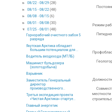
►
08/22 - 08/29
(28)
Постоян
►
08/15 - 08/22
(48)
►
08/08 - 08/15
(6)
►
08/01 - 08/08
(30)
Режим раб
▼
07/25 - 08/01
(48)
Пятидневн
Горнорабочий очистного забоя 5
разряда
Якутская Арктика обладает
большим потенциалом для ...
Профоблас
Водитель вездехода (МТЛБ)
Геологора
Машинист бульдозера
(золотодобыча)
Взрывник
Должностн
Заместитель Генеральный
директор
производственного...
Совместно 
местности
Третья экспедиция проекта
«Чистая Арктика» стартуе...
строитель
Главный энергетик