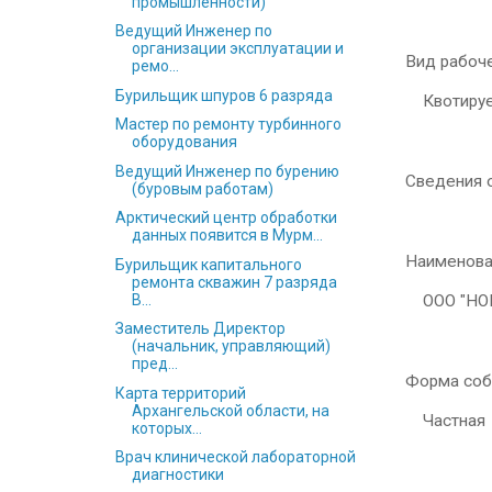
промышленности)
Ведущий Инженер по
организации эксплуатации и
Вид рабоч
ремо...
Бурильщик шпуров 6 разряда
Квотируе
Мастер по ремонту турбинного
оборудования
Ведущий Инженер по бурению
Сведения 
(буровым работам)
Арктический центр обработки
данных появится в Мурм...
Наименова
Бурильщик капитального
ремонта скважин 7 разряда
В...
ООО "НОВ
Заместитель Директор
(начальник, управляющий)
пред...
Форма соб
Карта территорий
Архангельской области, на
Частная
которых...
Врач клинической лабораторной
диагностики