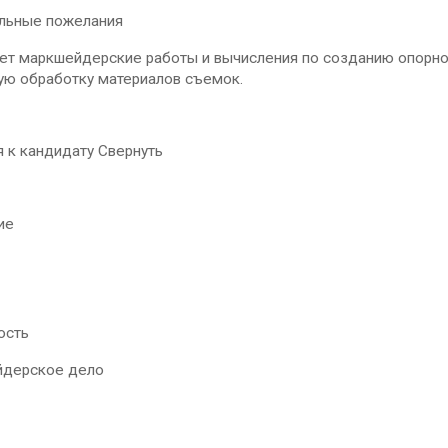
льные пожелания
 маркшейдерские работы и вычисления по созданию опорной 
ую обработку материалов съемок.
 к кандидату Свернуть
ие
ость
ерское дело