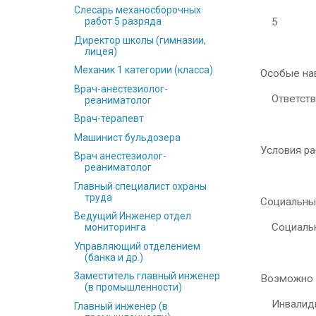
Слесарь механосборочных
5
работ 5 разряда
Директор школы (гимназии,
лицея)
Механик 1 категории (класса)
Особые на
Врач-анестезиолог-
Ответств
реаниматолог
Врач-терапевт
Машинист бульдозера
Условия р
Врач анестезиолог-
реаниматолог
Главный специалист охраны
труда
Социальны
Ведущий Инженер отдел
Социальн
мониторинга
Управляющий отделением
(банка и др.)
Заместитель главный инженер
Возможно 
(в промышленности)
Инвалид
Главный инженер (в