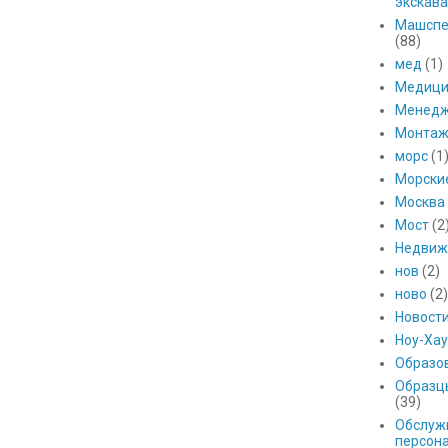
экскава
Машспе
(88)
мед
(1)
Медици
Менед
Монтаж
морс
(1
Морски
Москва
Мост
(2
Недвиж
нов
(2)
ново
(2)
Новост
Ноу-Хау
Образо
Образц
(39)
Обслуж
персон