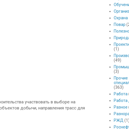
Обучен
Органи
Охрана
Повар
(
Полезн
Природ
Проект
(1)
Произв
(49)
Промыш
(3)
Прочие
специа
(363)
Работа
Работа
оительства участвовать в выборе на
Разное
объектов добычи, направления трасс для
Разнор
РЖД
(1
Роснеф