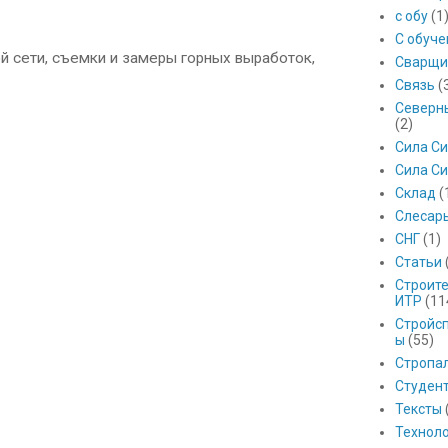
с обу
(1
С обуч
сети, съемки и замеры горных выработок,
Сварщи
Связь
(
Северны
(2)
Сила С
Сила Си
Склад
(
Слесар
СНГ
(1)
Статьи
Строит
ИТР
(11
Стройс
ы
(55)
Стропа
Студен
Тексты
Технол