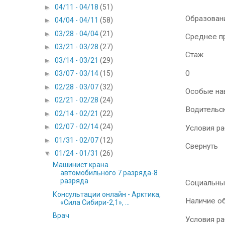
►
04/11 - 04/18
(51)
Образован
►
04/04 - 04/11
(58)
►
03/28 - 04/04
(21)
Среднее пр
►
03/21 - 03/28
(27)
Стаж
►
03/14 - 03/21
(29)
0
►
03/07 - 03/14
(15)
►
02/28 - 03/07
(32)
Особые на
►
02/21 - 02/28
(24)
Водительск
►
02/14 - 02/21
(22)
►
02/07 - 02/14
(24)
Условия р
►
01/31 - 02/07
(12)
Свернуть
▼
01/24 - 01/31
(26)
Машинист крана
автомобильного 7 разряда-8
разряда
Социальны
Консультации онлайн - Арктика,
Наличие о
«Сила Сибири-2,1», ...
Врач
Условия р