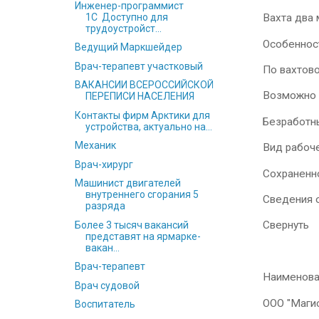
Инженер-программист
1С Доступно для
Вахта два
трудоустройст...
Особеннос
Ведущий Маркшейдер
Врач-терапевт участковый
По вахтов
ВАКАНСИИ ВСЕРОССИЙСКОЙ
Возможно 
ПЕРЕПИСИ НАСЕЛЕНИЯ
Контакты фирм Арктики для
Безработн
устройства, актуально на...
Механик
Вид рабоч
Врач-хирург
Сохраненн
Машинист двигателей
внутреннего сгорания 5
Сведения 
разряда
Свернуть
Более 3 тысяч вакансий
представят на ярмарке-
вакан...
Врач-терапевт
Наименова
Врач судовой
ООО "Маги
Воспитатель