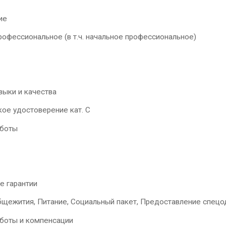
ие
офессиональное (в т.ч. начальное профессиональное)
выки и качества
ое удостоверение кат. C
аботы
е гарантии
бщежития, Питание, Социальный пакет, Предоставление спец
аботы и компенсации