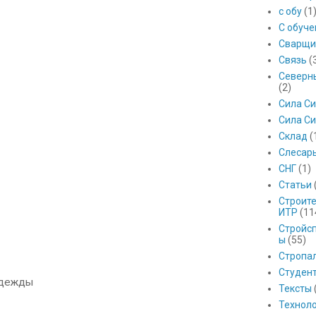
с обу
(1
С обуч
Сварщи
Связь
(
Северны
(2)
Сила С
Сила Си
Склад
(
Слесар
СНГ
(1)
Статьи
Строит
ИТР
(11
Стройс
ы
(55)
Стропа
Студен
одежды
Тексты
Технол