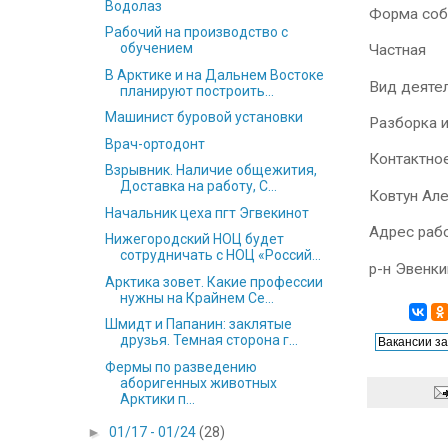
Водолаз
Форма соб
Рабочий на производство с
обучением
Частная
В Арктике и на Дальнем Востоке
Вид деяте
планируют построить...
Машинист буровой установки
Разборка 
Врач-ортодонт
Контактно
Взрывник. Наличие общежития,
Доставка на работу, С...
Ковтун Але
Начальник цеха пгт Эгвекинот
Адрес раб
Нижегородский НОЦ будет
сотрудничать с НОЦ «Россий...
р-н Эвенки
Арктика зовет. Какие профессии
нужны на Крайнем Се...
Шмидт и Папанин: заклятые
друзья. Темная сторона г...
Фермы по разведению
аборигенных животных
Арктики п...
►
01/17 - 01/24
(28)