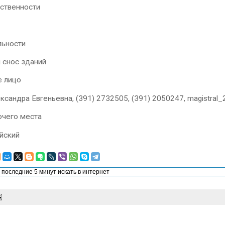
ственности
льности
и снос зданий
е лицо
ксандра Евгеньевна, (391) 2732505, (391) 2050247, magistral_
очего места
йский