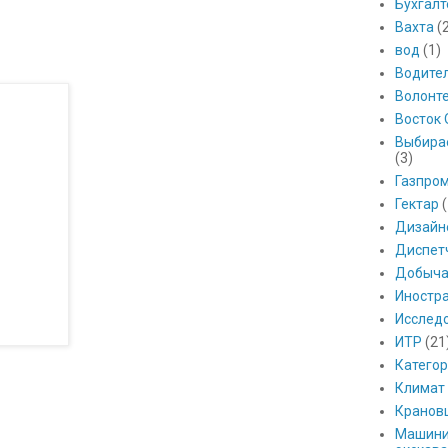
Бухгалт
Вахта
(
вод
(1)
Водите
Волонт
Восток 
Выбира
(3)
Газпро
Гектар
(
Дизайн
Диспет
Добыч
Иностр
Исслед
ИТР
(21
Катего
Климат
Кранов
Машини