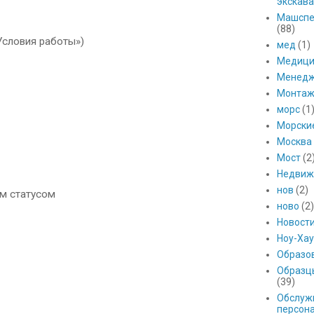
экскава
Машспе
(88)
Условия работы»)
мед
(1)
Медици
Менед
Монтаж
морс
(1
Морски
Москва
Мост
(2
Недвиж
нов
(2)
ым статусом
ново
(2)
Новост
Ноу-Хау
Образо
Образц
(39)
Обслуж
персон