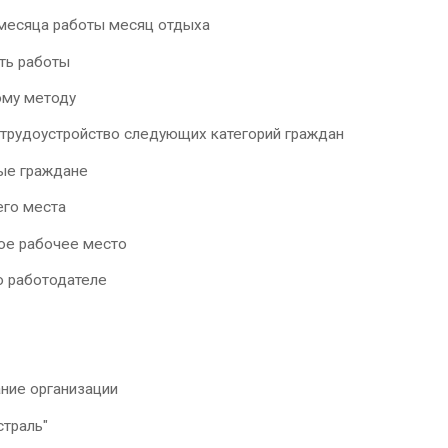
 месяца работы месяц отдыха
ть работы
ому методу
трудоустройство следующих категорий граждан
ые граждане
его места
ое рабочее место
о работодателе
ние организации
страль"