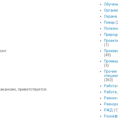
Обучен
Органи
Охрана
Повар
(
Полезн
Природ
Проект
(1)
онт.
Произв
(49)
Промыш
(3)
Прочие
специа
(363)
Работа
акансию, приветствуется.
Работа
Разное
Разнор
РЖД
(1
Роснеф