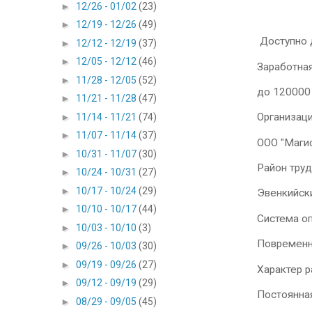
►
12/26 - 01/02
(23)
►
12/19 - 12/26
(49)
Доступно д
►
12/12 - 12/19
(37)
►
12/05 - 12/12
(46)
Заработная
►
11/28 - 12/05
(52)
до 12000
►
11/21 - 11/28
(47)
Организац
►
11/14 - 11/21
(74)
►
11/07 - 11/14
(37)
ООО "Маги
►
10/31 - 11/07
(30)
Район тру
►
10/24 - 10/31
(27)
►
10/17 - 10/24
(29)
Эвенкийски
►
10/10 - 10/17
(44)
Система о
►
10/03 - 10/10
(3)
Повременн
►
09/26 - 10/03
(30)
►
09/19 - 09/26
(27)
Характер 
►
09/12 - 09/19
(29)
Постоянна
►
08/29 - 09/05
(45)