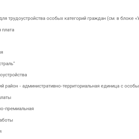
ля трудоустройства особых категорий граждан (см. в блоке «
 плата
0
ия
страль"
доустройства
й район - административно-территориальная единица с особ
платы
о-премиальная
работы
я