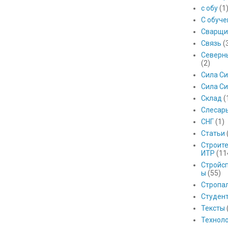
с обу
(1
С обуч
Сварщи
Связь
(
Северны
(2)
Сила С
Сила Си
Склад
(
Слесар
СНГ
(1)
Статьи
Строит
ИТР
(11
Стройс
ы
(55)
Стропа
Студен
Тексты
Технол