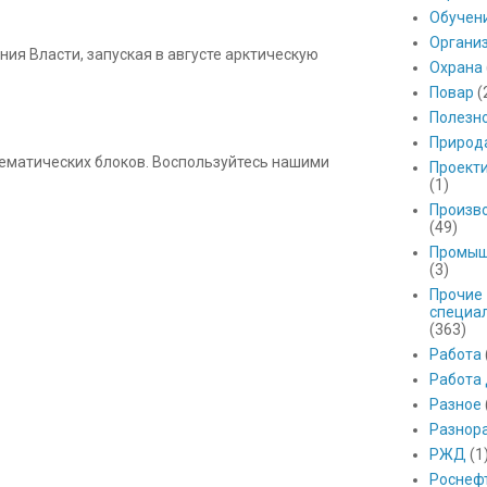
Обучен
Органи
ния Власти, запуская в августе арктическую
Охрана
Повар
(
Полезн
Природ
 тематических блоков. Воспользуйтесь нашими
Проект
(1)
Произв
(49)
Промыш
(3)
Прочие
специа
(363)
Работа
Работа
Разное
Разнор
РЖД
(1
Роснеф