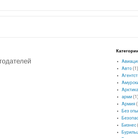
Категори
отодателей
Авиаци
Авто
(1
Агентст
Амурск
Арктик
арми
(1
Армия
(
Без опы
Безопа
Бизнес
Буриль