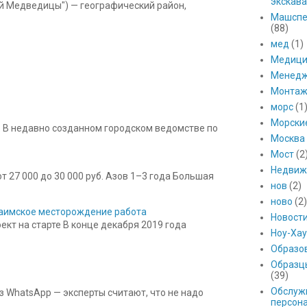
экскава
ой Медведицы") — географический район,
Машспе
(88)
мед
(1)
Медици
Менед
Монтаж
морс
(1
Морски
 В недавно созданном городском ведомстве по
Москва
Мост
(2
Недвиж
 27 000 до 30 000 руб. Азов 1–3 года Большая
нов
(2)
ново
(2)
 Баимское месторождение работа
Новост
кт на старте В конце декабря 2019 года
Ноу-Хау
Образо
Образц
(39)
Обслуж
з WhatsApp — эксперты считают, что не надо
персон