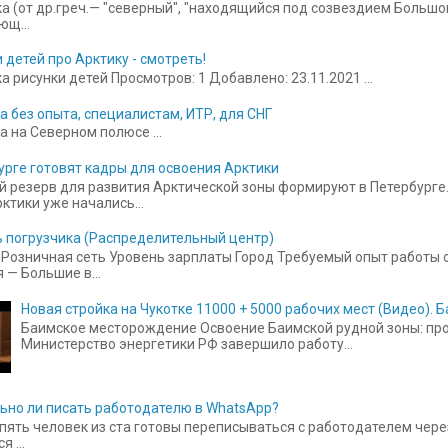
а (от др.греч.— "северный", "находящийся под созвездием Больш
щ...
 детей про Арктику - смотреть!
 рисунки детей Просмотров: 1 Добавлено: 23.11.2021 ...
а без опыта, специалистам, ИТР, для СНГ
а на Северном полюсе ...
урге готовят кадры для освоения Арктики
 резерв для развития Арктической зоны формируют в Петербурге.
ктики уже начались...
 погрузчика (Распределительный центр)
Розничная сеть Уровень зарплаты Город Требуемый опыт работы от
 — Большие в...
Новая стройка на Чукотке 11000 + 5000 рабочих мест (Видео).
Баимское месторождение Освоение Баимской рудной зоны: прое
Министерство энергетики РФ завершило работу...
ьно ли писать работодателю в WhatsApp?
пять человек из ста готовы переписываться с работодателем чере
 ...