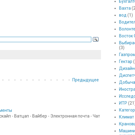
Бухгалт
Вахта
(
вод
(1)
Водите
Волонт
Восток 
Выбира
(3)
Газпро
Гектар
(
Дизайн
Диспет
Предыдущее
Добыч
Иностр
Исслед
ИТР
(21
Катего
ументы
айп - Ватцап - Вайбер - Электронная почта - Чат
Климат
Кранов
Машини