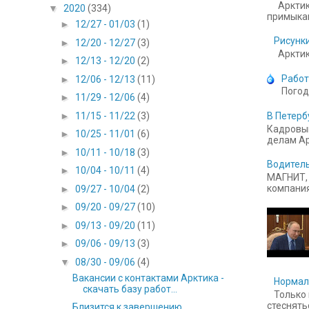
Арктик
▼
2020
(334)
примыкаю
►
12/27 - 01/03
(1)
Рисунки
►
12/20 - 12/27
(3)
Арктика
►
12/13 - 12/20
(2)
Работ
►
12/06 - 12/13
(11)
Погод
►
11/29 - 12/06
(4)
►
11/15 - 11/22
(3)
В Петерб
Кадровый
►
10/25 - 11/01
(6)
делам Ар
►
10/11 - 10/18
(3)
Водитель
►
10/04 - 10/11
(4)
МАГНИТ, 
компания
►
09/27 - 10/04
(2)
►
09/20 - 09/27
(10)
►
09/13 - 09/20
(11)
►
09/06 - 09/13
(3)
▼
08/30 - 09/06
(4)
Вакансии с контактами Арктика -
Нормал
скачать базу работ...
Только 
стесняться
Близится к завершению