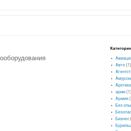
Категори
рооборудования
Авиаци
Авто
(1
Агентст
Амурск
Арктик
арми
(1
Армия
(
Без опы
Безопа
Бизнес
Буриль