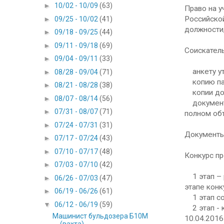
►
10/02 - 10/09
(63)
Право на 
Российско
►
09/25 - 10/02
(41)
должности,
►
09/18 - 09/25
(44)
►
09/11 - 09/18
(69)
Соискатель
►
09/04 - 09/11
(33)
анкету ут
►
08/28 - 09/04
(71)
копию пас
►
08/21 - 08/28
(38)
копии док
►
08/07 - 08/14
(56)
документы 
►
07/31 - 08/07
(71)
полном об
►
07/24 - 07/31
(31)
Документы 
►
07/17 - 07/24
(43)
►
07/10 - 07/17
(48)
Конкурс пр
►
07/03 - 07/10
(42)
1 этап – р
►
06/26 - 07/03
(47)
этапе конк
►
06/19 - 06/26
(61)
1 этап сос
▼
06/12 - 06/19
(59)
2 этап - к
Машинист бульдозера Б10М
10.04.2016
(вахта)