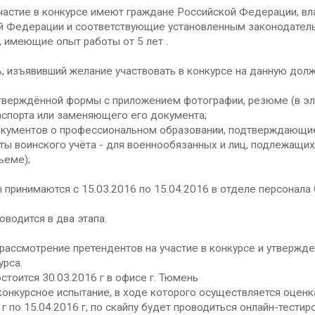
участие в конкурсе имеют граждане Российской Федерации, 
й Федерации и соответствующие установленным законодател
 имеющие опыт работы от 5 лет .
, изъявивший желание участвовать в конкурсе на данную долж
верждённой формы с приложением фотографии, резюме (в эл 
порта или заменяющего его документа;
ументов о профессиональном образовании, подтверждающие
воинского учёта - для военнообязанных и лиц, подлежащих 
ъеме);
принимаются с 15.03.2016 по 15.04.2016 в отделе персонала
оводится в два этапа.
ассмотрение претендентов на участие в конкурсе и утвержде
урса.
тоится 30.03.2016 г в офисе г. Тюмень
онкурсное испытание, в ходе которого осуществляется оценк
 г по 15.04.2016 г, по скайпу будет проводиться онлайн-тест