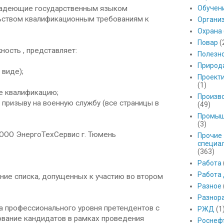
владеющие государственным языком
Обучен
ьством квалификационным требованиям к
Органи
Охрана
Повар
(
ность , представляет:
Полезн
Природ
виде);
Проект
(1)
 квалификацию;
Произв
призыву на военную службу (все страницы в
(49)
Промыш
(3)
 ООО ЭнергоТехСервис г. Тюмень
Прочие
специа
(363)
Работа
Работа
ние списка, допущенных к участию во втором
Разное
Разнор
а профессионального уровня претендентов с
РЖД
(1
ирование кандидатов в рамках проведения
Роснеф