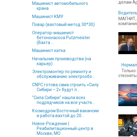
делам Ар
Машинист автомобильного
крана
Водитель
Машинист КМУ
МАГНИТ, 
компания
Повар (вахтовый метод 30*30)
Оператор-машинист
бетононасоса Putzmeister
(Вахта ...
Машинист катка
Начальник производства (на
карьер)
Нормал
Только 
Электромонтер по ремонту и
стесняться
обслуживанию электрообо...
CNPC готова сама строить «Силу
Сибири – 2» будут л...
"Сила Сибири" нашла всех
подрядчиков на все участк...
Космодром Восточный вакансии
и работа вахтой до 20...
Новое-Рождение |
Реабилитационный центр в
Москве, МО