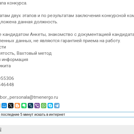
апа конкурса.
атам двух этапов и по результатам заключения конкурсной к
дложена данная должность.
 кандидатом Анкеты, знакомство с документацией кандидата,
енных данных, не являются гарантией приема на работу.
сти
ятость, Вахтовый метод
я информация
икита
055306
546448
bor_personala@tmenergo.ru