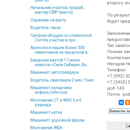
второго эт
Начальник участка, прораб,
мастер СМР (вахта)
По результ
Охранник на вахту
будет пре
Водитель такси
Заполнение
Газпром обсудил со словенской
предоставл
Сomita участие в про...
Тип занято
Археологи нашли более 300
Полная зан
памятников на предполага...
Контактна
Вакансии вахтой 17 июня,
Негодов Н
новости «Сила Сибири», Во...
Телефон:
Машинист автогрейдера
+7 (992) 3
Водитель самосвала 2 мес./1мес
+7 (3452) 
Машинист укладчика
доб 143
асфальтобетона
Почта:
pod
Монтажник СТ и ЖБК 5 и 6
разряда
Машинист катка
Машинист дорожной фрезы
Монтажник ЖБК