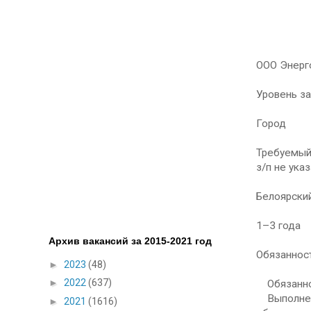
ООО Энерг
Уровень з
Город
Требуемый
з/п не ука
Белоярски
1–3 года
Архив вакансий за 2015-2021 год
Обязанност
►
2023
(48)
►
2022
(637)
Обязаннос
Выполнени
►
2021
(1616)