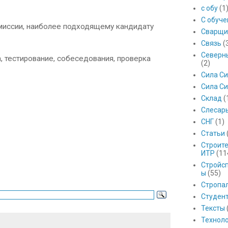
с обу
(1
С обуч
омиссии, наиболее подходящему кандидату
Сварщи
Связь
(
Северны
 тестирование, собеседования, проверка
(2)
Сила С
Сила Си
Склад
(
Слесар
СНГ
(1)
Статьи
Строит
ИТР
(11
Стройс
ы
(55)
Стропа
Студен
Тексты
Технол