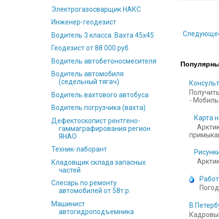
Электрогазосварщик НАКС
Инженер-геодезист
Следующе
Водитель 3 класса. Вахта 45х45
Геодезист от 88 000 руб
Водитель автобетоносмесителя
Популярны
Водитель автомобиля
(седельный тягач)
Консульт
Получить
Водитель вахтового автобуса
- Мобильн
Водитель погрузчика (вахта)
Карта н
Дефектоскопист рентгено-
Арктик
гаммаграфирования регион
примыкаю
ЯНАО
Техник-лаборант
Рисунки
Арктика
Кладовщик склада запасных
частей
Работ
Слесарь по ремонту
Погод
автомобилей от 58т.р.
Машинист
В Петерб
автогидроподъемника
Кадровый