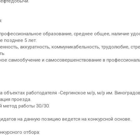
нефтедобычи.
:
офессиональное образование, среднее общее, наличие удос
е позднее 5 лет.
ность, аккуратность, коммуникабельность, трудолюбие, стре
ть.
е самообучение и самосовершенствование в профессиональ
объектах работодателя -Сергинское м/р, м/р им. Виноградов
ция проезда.
метод работы 30/30.
идатов на данную позицию ведется на конкурсной основе.
нкурсного отбора: