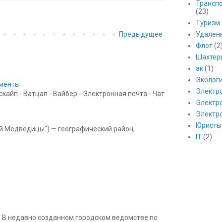
Транспо
(23)
Туризм
Предыдущее
Удален
Флот
(2
Шахтер
эк
(1)
Эколог
ументы
Электр
айп - Ватцап - Вайбер - Электронная почта - Чат
Электро
Электр
Юристы
ой Медведицы") — географический район,
IT
(2)
 В недавно созданном городском ведомстве по