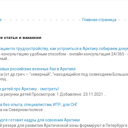
е
Главная страница
е статьи и вакансии
ации по трудоустройству, как устроиться в Арктику собираем док
 консультацию удобным способом - онлайн консультация 24/365 - ск
ый ...
овых российских военных баз в Арктике
а (от др.греч.— "северный", "находящийся под созвездием Больш
щ...
 детей про Арктику - смотреть!
 рисунки детей Просмотров: 1 Добавлено: 23.11.2021 ...
а без опыта, специалистам, ИТР, для СНГ
а на Северном полюсе ...
урге готовят кадры для освоения Арктики
 резерв для развития Арктической зоны формируют в Петербурге.