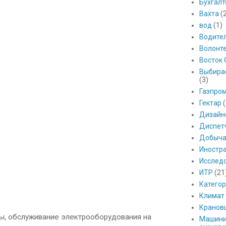
Бухгалт
Вахта
(
вод
(1)
Водите
Волонт
Восток 
Выбира
(3)
Газпро
Гектар
(
Дизайн
Диспет
Добыч
Иностр
Исслед
ИТР
(21
Катего
Климат
Кранов
ы, обслуживание электрооборудования на
Машини