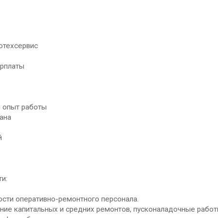
отехсервис
арплаты
 опыт работы
зана
й
и:
ти оперативно-ремонтного персонала.
е капитальных и средних ремонтов, пусконаладочные работ