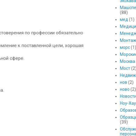
экскава
Машспе
(88)
мед
(1)
Медици
товерения по профессии обязательно
Менед
Монтаж
мление к поставленной цели, хорошая
морс
(1
Морски
ной сфере.
Москва
Мост
(2
Недвиж
нов
(2)
ново
(2)
а.
Новост
Ноу-Хау
Образо
Образц
(39)
Обслуж
персон