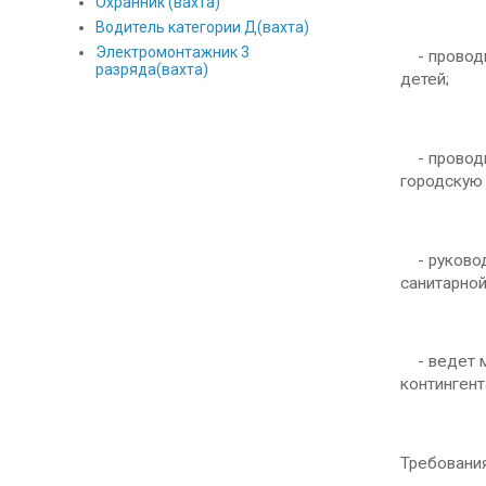
Охранник (вахта)
Водитель категории Д(вахта)
Электромонтажник 3
- проводи
разряда(вахта)
детей;
- проводи
городскую 
- руковод
санитарно
- ведет м
контингент
Требования