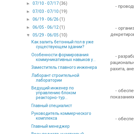
►
07/10 - 07/17
(36)
- проводи
►
07/03 - 07/10
(19)
►
06/19 - 06/26
(1)
►
06/05 - 06/12
(1)
- организу
декретиро
▼
05/29 - 06/05
(10)
Как залить бетонный пол в уже
существующем здании?
Особенности формирования
- разраба
коммуникативных навыков у...
рациональн
Заместитель главного инженера
рахита, ан
Лаборант строительной
лаборатории
Ведущий инженер по
- обеспеч
управлению блоком
показаниях
реакторно-тур...
Главный специалист
Руководитель коммерческого
комплекса
- обеспеч
Главный менеджер