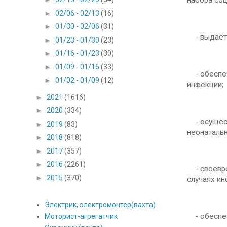
набора соц
►
02/06 - 02/13
(16)
►
01/30 - 02/06
(31)
- выдает 
►
01/23 - 01/30
(23)
►
01/16 - 01/23
(30)
►
01/09 - 01/16
(33)
- обеспечи
►
01/02 - 01/09
(12)
инфекции;
►
2021
(1616)
►
2020
(334)
- осущест
►
2019
(83)
неонатальн
►
2018
(818)
►
2017
(357)
►
2016
(2261)
- своевре
►
2015
(370)
случаях и
Электрик, электромонтер(вахта)
- обеспеч
Моторист-агрегатчик