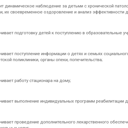
т динамическое наблюдение за детьми с хронической патоло
и, их своевременное оздоровление и анализ эффективности 
ивает подготовку детей к поступлению в образовательные у
ивает поступление информации о детях и семьях социальног
ской поликлиники, органы опеки, попечительства;
ивает работу стационара на дому;
ивает выполнение индивидуальных программ реабилитации д
ивает проведение дополнительного лекарственного обеспече