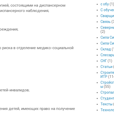
с обу
(1
гией, состоящими на диспансерном
С обуч
диспансерного наблюдения;
Сварщи
Связь
(
Северны
чреждения;
(2)
Сила С
Сила Си
о риска в отделение медико-социальной
Склад
(
Слесар
СНГ
(1)
Статьи
Строит
ИТР
(11
Стройс
ы
(55)
етей-инвалидов;
Стропа
Студен
Тексты
ния детей, имеющих право на получение
Технол