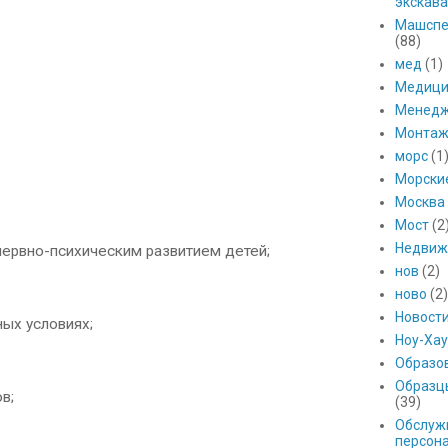
экскава
Машспе
(88)
мед
(1)
Медици
Менед
Монтаж
морс
(1
Морски
Москва
Мост
(2
Недвиж
ервно-психическим развитием детей;
нов
(2)
ново
(2)
Новост
ых условиях;
Ноу-Хау
Образо
Образц
в;
(39)
Обслуж
персон