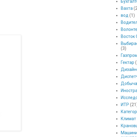
Бухгалт
Вахта
(
вод
(1)
Водите
Волонт
Восток 
Выбира
(3)
Газпро
Гектар
(
Дизайн
Диспет
Добыч
Иностр
Исслед
ИТР
(21
Катего
Климат
Кранов
Машини