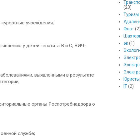
Транспо
(23)
Туризм
Удален
-курортные учреждения;
Флот
(2
Шахтер
эк
(1)
влению у детей гепатита B и C, ВИЧ-
Эколог
Электр
Электро
Электр
аболеваниями, выявленными в результате
Юристы
атегории;
IT
(2)
риториальные органы Роспотребнадзора о
оенной службе;