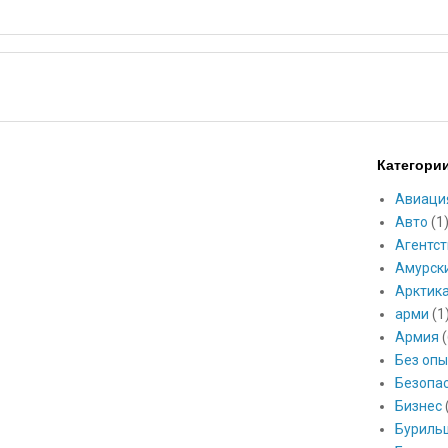
Категори
Авиаци
Авто
(1
Агентст
Амурск
Арктик
арми
(1
Армия
(
Без опы
Безопа
Бизнес
Буриль