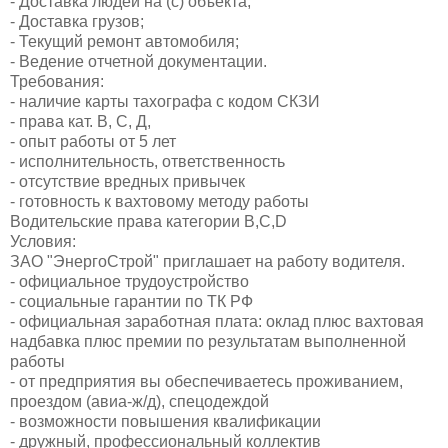
- Доставка людей на (с) объекта;
- Доставка грузов;
- Текущий ремонт автомобиля;
- Ведение отчетной документации.
Требования:
- наличие карты тахографа с кодом СКЗИ
- права кат. В, С, Д,
- опыт работы от 5 лет
- исполнительность, ответственность
- отсутствие вредных привычек
- готовность к вахтовому методу работы
Водительские права
категории B,C,D
Условия:
ЗАО "ЭнергоСтрой" приглашает на работу водителя.
- официальное трудоустройство
- социальные гарантии по ТК РФ
- официальная заработная плата: оклад плюс вахтовая
надбавка плюс премии по результатам выполненной
работы
- от предприятия вы обеспечиваетесь проживанием,
проездом (авиа-ж/д), спецодеждой
- возможности повышения квалификации
- дружный, профессиональный коллектив