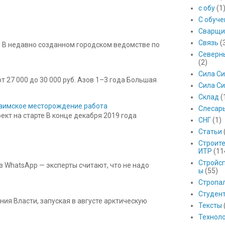
с обу
(1
С обуч
Сварщи
Связь
(
 В недавно созданном городском ведомстве по
Северны
(2)
Сила С
 27 000 до 30 000 руб. Азов 1–3 года Большая
Сила Си
Склад
(
 Баимское месторождение работа
Слесар
кт на старте В конце декабря 2019 года
СНГ
(1)
Статьи
Строит
ИТР
(11
Стройс
з WhatsApp — эксперты считают, что не надо
ы
(55)
Стропа
Студен
ния Власти, запуская в августе арктическую
Тексты
Технол