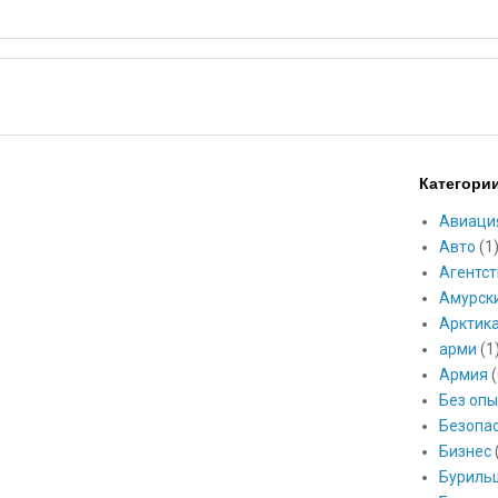
Категори
Авиаци
Авто
(1
Агентст
Амурск
Арктик
арми
(1
Армия
(
Без опы
Безопа
Бизнес
Буриль