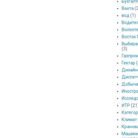
Бухгалт
Вахта
(
вод
(1)
Водите
Волонт
Восток 
Выбира
(3)
Газпро
Гектар
(
Дизайн
Диспет
Добыч
Иностр
Исслед
ИТР
(21
Катего
Климат
Кранов
Машини