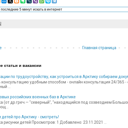
е
Главная страница
е статьи и вакансии
ации по трудоустройству, как устроиться в Арктику собираем док
 консультацию удобным способом - онлайн консультация 24/365 - ск
ый ...
овых российских военных баз в Арктике
а (от др.греч.— "северный", "находящийся под созвездием Больш
щ...
 детей про Арктику - смотреть!
 рисунки детей Просмотров: 1 Добавлено: 23.11.2021 ...