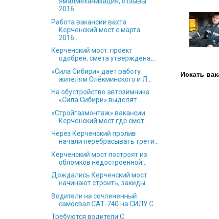
Ямалмеханизация, отзывы
2016
Работа вакансии вахта
Керченский мост с марта
2016...
Керченский мост: проект
одобрен, смета утверждена,...
«Сила Сибири» дает работу
Искать вак
жителям Олёкминского и Л...
На обустройство автозимника
«Сила Сибири» выделят ...
«Стройгазмонтаж» вакансии
Керченский мост где смот...
Через Керченский пролив
начали перебрасывать трети...
Керченский мост построят из
обломков недостроенной...
Дождались Керченский мост
начинают строить, закиды...
Водители на сочлененный
самосвал САТ-740 на СИЛУ С...
Требуются водители С