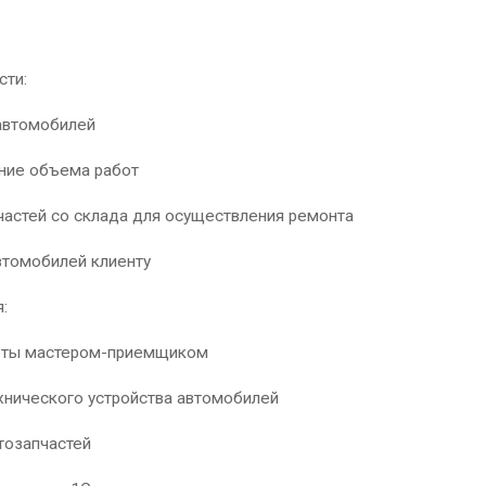
сти:
автомобилей
ние объема работ
частей со склада для осуществления ремонта
втомобилей клиенту
:
оты мастером-приемщиком
хнического устройства автомобилей
тозапчастей