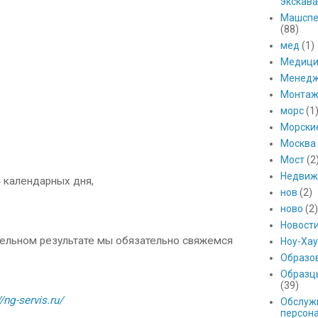
экскава
Машспе
(88)
мед
(1)
Медици
Менед
Монтаж
морс
(1
Морски
Москва
Мост
(2
Недвиж
 календарных дня,
нов
(2)
ново
(2)
Новост
тельном результате мы обязательно свяжемся
Ноу-Хау
Образо
Образц
(39)
//ng-servis.ru/
Обслуж
персон