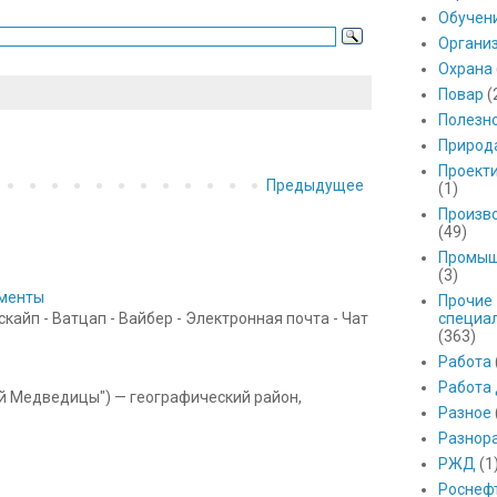
Обучен
Органи
Охрана
Повар
(
Полезн
Природ
Проект
Предыдущее
(1)
Произв
(49)
Промыш
(3)
ументы
Прочие
специа
айп - Ватцап - Вайбер - Электронная почта - Чат
(363)
Работа
Работа
ой Медведицы") — географический район,
Разное
Разнор
РЖД
(1
Роснеф