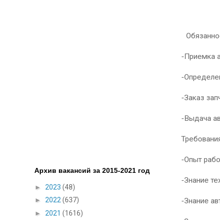
Обязанно
-Приемка 
-Определе
-Заказ зап
-Выдача а
Требования
-Опыт раб
Архив вакансий за 2015-2021 год
-Знание те
►
2023
(48)
►
2022
(637)
-Знание ав
►
2021
(1616)